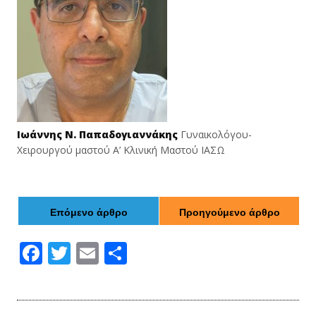
Ιωάννης Ν. Παπαδογιαννάκης
Γυναικολόγου-
Χειρουργού μαστού Α’ Κλινική Μαστού ΙΑΣΩ
Επόμενο άρθρο
Προηγούμενο άρθρο
F
T
E
Μ
ac
w
m
οι
e
itt
ai
ρ