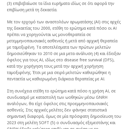
(3) επιβεβαίωσε τα ίδια ευρήματα ιδίως σε ότι αφορά την
επιβίωση μετά τη δεκαετία.
Με τον ερχομό των αναστολέων αρωματάσης (ΑΙ) στις αρχές
της δεκαετίας του 2000, ετέθη το ερώτημα κατά πόσο οι ΑΙ
πρέπει να χορηγούνται ως μονοθεραπεία σε
μετεμμηνοπαυσιακές ασθενείς ή μετά από αρχική θεραπεία
με ταμοξιφένη. Τα αποτελέσματα των πρώτων μελετών
δημοσιεύθηκαν το 2010 σε μια μετα-ανάλυση (4) και έδειξαν
όφελος για τους AI, ιδίως στο disease free survival (DFS),
κατά την χορήγηση τους μετά την αρχική χορήγηση
ταμοξιφένης. Έτσι με μια σειρά μελετών καθιερώθηκε η
πενταετία ως καθιερωμένη διάρκεια θεραπείας με ΑΙ.
Στη συνέχεια ετέθη το ερώτημα κατά πόσο η χρήση ΑΙ, σε
συνδυασμό με καταστολή των ωοθηκών μέσω GNRH
αναλόγων, θα είχε όφελος στις προεμμηνοπαυσιακές
ασθενείς. Στις αρχικές μελέτες δεν φάνηκε στατιστικά
σημαντική διαφορά, όμως σε μία πρόσφατη δημοσίευση του
2023 στη μελέτη SOFT (5) ο συνδυασμός εξεμεστάνης και
GNRH έδειξε καλύτερη επιβίωση σε σχέση με το