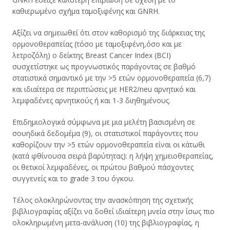
καθιερωμένο σχήμα ταμοξιφένης και GNRH.
Αξίζει να σημειωθεί ότι στον καθορισμό της διάρκειας της
ορμονοθεραπείας (τόσο με ταμοξιφένη,όσο και με
λετροζόλη) ο δείκτης Breast Cancer Index (BCI)
συσχετίστηκε ως προγνωστικός παράγοντας σε βαθμό
στατιστικά σημαντικό με την >5 ετών ορμονοθεραπεία (6,7)
και ιδιαίτερα σε περιπτώσεις με HER2/neu αρνητικό και
λεμφαδένες αρνητικούς ή και 1-3 διηθημένους.
Επιδημιολογικά σύμφωνα με μια μελέτη βασισμένη σε
σουηδικά δεδομέμα (9), οι στατιστικοί παράγοντες που
καθορίζουν την >5 ετών ορμονοθεραπεία είναι οι κάτωθι
(κατά φθίνουσα σειρά βαρύτητας): η λήψη χημειοθεραπείας,
οι θετικοί λεμφαδένες, οι πρώτου βαθμού πάσχοντες
συγγενείς και το grade 3 του όγκου.
Τέλος ολοκληρώνοντας την ανασκόπηση της σχετικής
βιβλιογραφίας αξίζει να δοθεί ιδιαίτερη μνεία στην ίσως πιο
ολοκληρωμένη μετα-ανάλυση (10) της βιβλιογραφίας, η