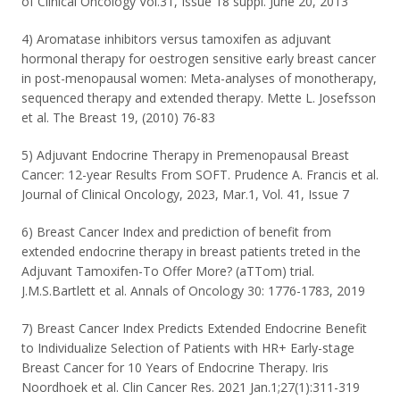
of Clinical Oncology Vol.31, Issue 18 suppl. June 20, 2013
4) Aromatase inhibitors versus tamoxifen as adjuvant
hormonal therapy for oestrogen sensitive early breast cancer
in post-menopausal women: Meta-analyses of monotherapy,
sequenced therapy and extended therapy. Mette L. Josefsson
et al. The Breast 19, (2010) 76-83
5) Adjuvant Endocrine Therapy in Premenopausal Breast
Cancer: 12-year Results From SOFT. Prudence A. Francis et al.
Journal of Clinical Oncology, 2023, Mar.1, Vol. 41, Issue 7
6) Breast Cancer Index and prediction of benefit from
extended endocrine therapy in breast patients treted in the
Adjuvant Tamoxifen-To Offer More? (aTTom) trial.
J.M.S.Bartlett et al. Annals of Oncology 30: 1776-1783, 2019
7) Breast Cancer Index Predicts Extended Endocrine Benefit
to Individualize Selection of Patients with HR+ Early-stage
Breast Cancer for 10 Years of Endocrine Therapy. Iris
Noordhoek et al. Clin Cancer Res. 2021 Jan.1;27(1):311-319