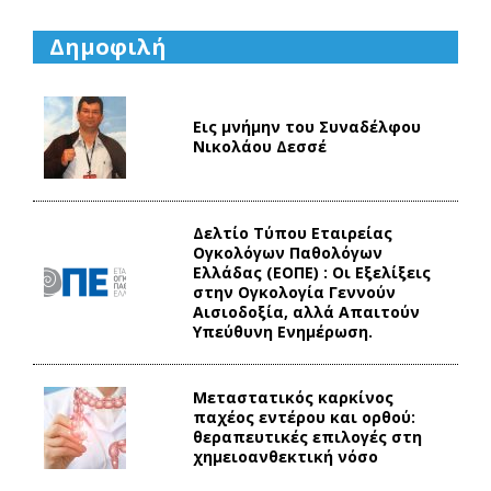
Δημοφιλή
Εις μνήμην του Συναδέλφου
Νικολάου Δεσσέ
Δελτίο Τύπου Eταιρείας
Ογκολόγων Παθολόγων
Ελλάδας (ΕΟΠΕ) : Οι Εξελίξεις
στην Ογκολογία Γεννούν
Αισιοδοξία, αλλά Απαιτούν
Υπεύθυνη Ενημέρωση.
Mεταστατικός καρκίνος
παχέος εντέρου και ορθού:
θεραπευτικές επιλογές στη
χημειοανθεκτική νόσο