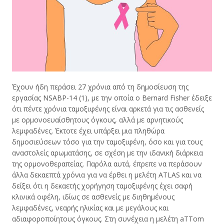
Έχουν ήδη περάσει 27 χρόνια από τη δημοσίευση της
εργασίας NSABP-14 (1), με την οποία ο Bernard Fisher έδειξε
ότι πέντε χρόνια ταμοξιφένης είναι αρκετά για τις ασθενείς
με ορμονοευαίσθητους όγκους, αλλά με αρνητικούς
λεμφαδένες. Έκτοτε έχει υπάρξει μια πληθώρα
δημοσιεύσεων τόσο για την ταμοξιφένη, όσο και για τους
αναστολείς αρωματάσης, σε σχέση με την ιδανική διάρκεια
της ορμονοθεραπείας. Παρόλα αυτά, έπρεπε να περάσουν
άλλα δεκαεπτά χρόνια για να έρθει η μελέτη ATLAS και να
δείξει ότι η δεκαετής χορήγηση ταμοξιφένης έχει σαφή
κλινικά οφέλη, ιδίως σε ασθενείς με διηθημένους
λεμφαδένες, νεαρής ηλικίας και με μεγάλους και
αδιαφοροποίητους όγκους. Στη συνέχεια η μελέτη aTTom