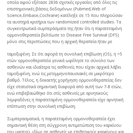
οποία αφού εξέτασε 2836 σχετκές εργασίες από όλες τις
επιστημονικές βάσεις δεδομένων (Pubmed,Web of
Science,Embase,Cochrane) κατέληξε σε 15 που πληρούσαν
τα αυστηρά κριτήρια των randomized controlled studies. Τα
συγκεντρωτικά συμπεράσματα της ήταν ότι η παρατεταμένη
ορμονοθεραπεία βελτίωσε το Disease Free Survival (DFS)
μόνο στις περιπτώσεις που η αρχική θεραπεία ήταν με
ταμοξιφένη. Σε ότι αφορά τη συνολική επιβίωση (OS), η >5
ετών ορμονοθεραπεία γενικά ωφέλησε το σύνολο των
ασθενών και ιδιαίτερα τις ασθενείς που είχαν αρχικά λάβει
ταμοξιφένη, ενώ τις μετεμμηνοπαυσιακές σε μικρότερο
βαθμό. Τέλος, η δεκαετής χορήγηση ορμονοθεραπείας δεν
είχε στατιστικά σημαντική διαφορά από αυτή των 7-8 ετών,
ενώ επιβεβαιώθηκε ότι στίς ασθενείς με αρνητικούς
λεμφαδένες η παρατεταμένη ορμονοθεραπεία είχε αρνητική
επίπτωση στην συνολική επιβίωση.
Συμπερασματικά, η παρατεταμένη ορμονοθεραπεία έχει
σημαντική θέση στη σύγχρονη αντιμετώπιση του καρκίνου
του μαστού, ιδίως σε ασθενείς με επιθετικούς καρκίνους και