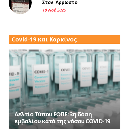
Στον 'Αρρωστο
18 Νοέ 2025
Περασμένα μεσάνυχτα σ' όλη
μου τη ζωή (1).
17 Δεκ 2025
Covid-19 και Καρκίνος
Δελτίο Τύπου ΕΟΠΕ: 3η δόση
εμβολίου κατά της νόσου COVID-19