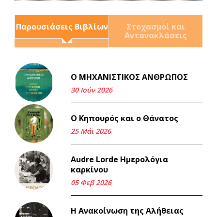
Παρουσιάσεις Βιβλίων
Στοχασμοί και
Αντανακλάσεις
Ο ΜΗΧΑΝΙΣΤΙΚΟΣ ΑΝΘΡΩΠΟΣ
Και τα λεφτά ξαναγυρίζουν
σε σένα.
30 Ιούν 2026
22 Μάι 2026
Ο Κηπουρός και ο Θάνατος
Μνήμη Νίκου Μαλάμου
25 Μάι 2026
18 Μαρ 2026
Audre Lorde Ημερολόγια
καρκίνου
Iμάντες και μετα - πράτες
(βαποράκια) μέρος
05 Φεβ 2026
δεύτερον, με τον τρόπο του
κεντρώνος (1).
Η Ανακοίνωση της Αλήθειας
06 Φεβ 2026