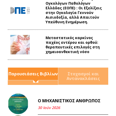
Ογκολόγων Παθολόγων
Ελλάδας (ΕΟΠΕ) : Οι Εξελίξεις
στην Ογκολογία Γεννούν
Αισιοδοξία, αλλά Απαιτούν
Υπεύθυνη Ενημέρωση.
Mεταστατικός καρκίνος
παχέος εντέρου και ορθού:
θεραπευτικές επιλογές στη
χημειοανθεκτική νόσο
Παρουσιάσεις Βιβλίων
Στοχασμοί και
Αντανακλάσεις
Ο ΜΗΧΑΝΙΣΤΙΚΟΣ ΑΝΘΡΩΠΟΣ
Και τα λεφτά ξαναγυρίζουν
σε σένα.
30 Ιούν 2026
22 Μάι 2026