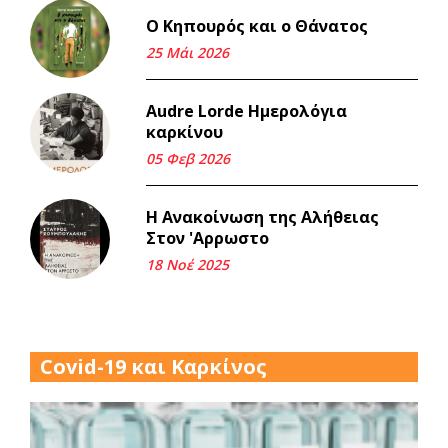
Ο Κηπουρός και ο Θάνατος
Μνήμη Νίκου Μαλάμου
25 Μάι 2026
18 Μαρ 2026
Audre Lorde Ημερολόγια
καρκίνου
Iμάντες και μετα - πράτες
(βαποράκια) μέρος
05 Φεβ 2026
δεύτερον, με τον τρόπο του
κεντρώνος (1).
Η Ανακοίνωση της Αλήθειας
06 Φεβ 2026
Στον 'Αρρωστο
18 Νοέ 2025
Περασμένα μεσάνυχτα σ' όλη
μου τη ζωή (1).
17 Δεκ 2025
Covid-19 και Καρκίνος