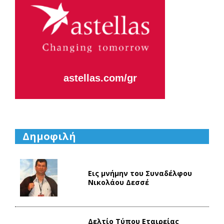
Η κάθε μας
μέρα,
εστιάζει
στο να
Aλλάζουμε
το Αύριο.
Δημοφιλή
Εις μνήμην του Συναδέλφου
Νικολάου Δεσσέ
Δελτίο Τύπου Eταιρείας