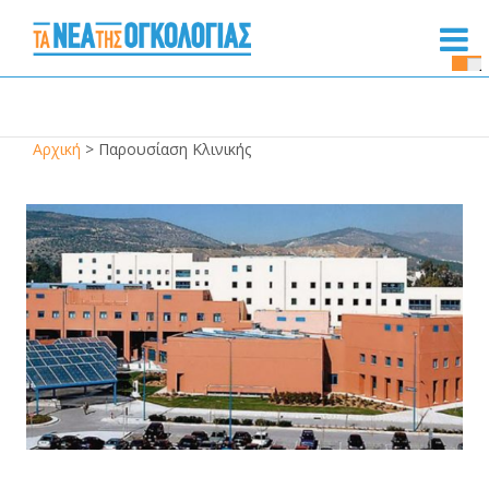
Se
Bu
Αρχική
>
Παρουσίαση Κλινικής