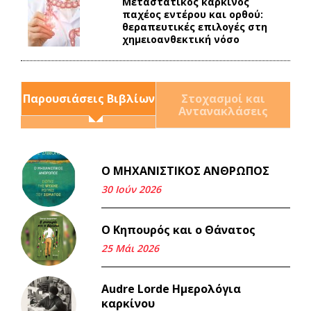
Mεταστατικός καρκίνος
παχέος εντέρου και ορθού:
θεραπευτικές επιλογές στη
χημειοανθεκτική νόσο
Παρουσιάσεις Βιβλίων
Στοχασμοί και
Αντανακλάσεις
Ο ΜΗΧΑΝΙΣΤΙΚΟΣ ΑΝΘΡΩΠΟΣ
Και τα λεφτά ξαναγυρίζουν
σε σένα.
30 Ιούν 2026
22 Μάι 2026
Ο Κηπουρός και ο Θάνατος
Μνήμη Νίκου Μαλάμου
25 Μάι 2026
18 Μαρ 2026
Audre Lorde Ημερολόγια
καρκίνου
Iμάντες και μετα - πράτες