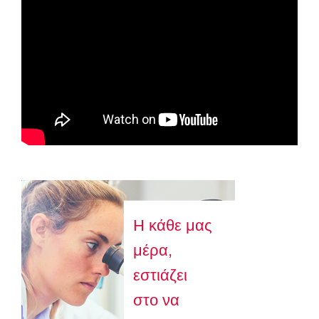
Astellas-MAR22-FEB23
Η κάθε μας
μέρα,
εστιάζει
στο να