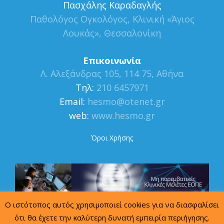
Πασχάλης Καραδαγλής
Παθολόγος Ογκολόγος, Κλινική «Άγιος
Λουκάς», Θεσσαλονίκη
Επικοινωνία
Λ. Αλεξάνδρας 105, 114 75, Αθήνα
Τηλ:
210 6457971
Εmail:
hesmo@otenet.gr
web:
www.hesmo.gr
Όροι Χρήσης
Ο ιστότοπος αυτός χρησιμοποιεί cookies για να διασφαλίσει
ότι θα έχετε την καλύτερη δυνατή εμπειρία περιήγησης.
powered by
© 2022 ΕΟΠΕ, all rights