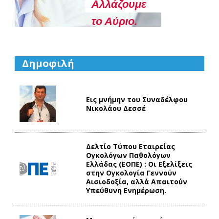
Aλλάζουμε
το Αύριο.
Δημοφιλή
Εις μνήμην του Συναδέλφου
Νικολάου Δεσσέ
Δελτίο Τύπου Eταιρείας
Ογκολόγων Παθολόγων
Ελλάδας (ΕΟΠΕ) : Οι Εξελίξεις
στην Ογκολογία Γεννούν
Αισιοδοξία, αλλά Απαιτούν
Υπεύθυνη Ενημέρωση.