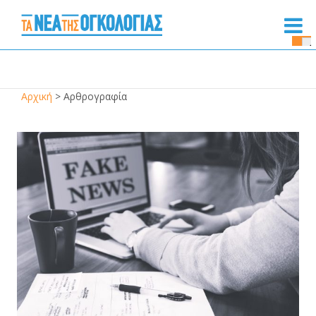
Se
Bu
Αρχική
>
Αρθρογραφία