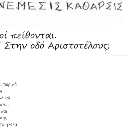
αι τωρινά.
ι
λλυβα,
μάνι.
 και
ότης
ρτα η Θεά