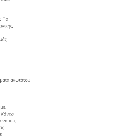
. Το
νικής,
μάς
ύματα ανωτάτου
με.
;
Κάντο
 να πω,
ις
ε