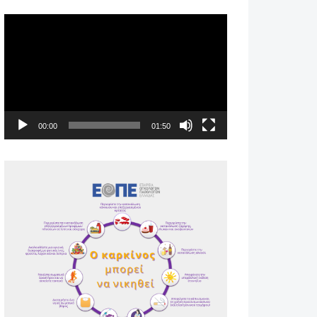
Πρόγραμμα
Αναπαραγωγής
Βίντεο
00:00
01:50