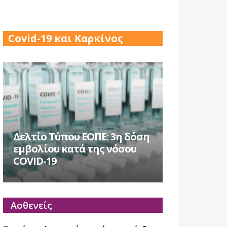
17 Δεκ 2025
Covid-19 και Καρκίνος
Δελτίο Τύπου ΕΟΠΕ: 3η δόση
εμβολίου κατά της νόσου
COVID-19
Ασθενείς