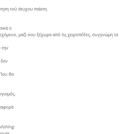
νηση τού άτυχου παίκτη.
σικά ο
δεχόμενο, μαζί σου ξέχωρα από τις χειροπέδες, συγγνώμη τα
 την
 δεν
 Που θα
ογισμός,
εταφορά
ufühlng
νομαι