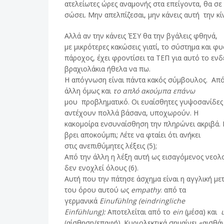
ατελείωτες ώρες αναμονής στα επείγοντα, θα σε
σώσει. Μην απελπίζεσαι, μην κάνεις αυτή την κί
Αλλά αν την κάνεις ΈΣΥ θα την βγάλεις φθηνά,
με μικρότερες κακώσεις γιατί, το σύστημα και φυ
πάροχος, έχει φροντίσει τα ΤΕΠ για αυτό το εν
βραχιολάκια ήθελα να πω.
Η απόγνωση είναι πάντα κακός σύμβουλος. Από
άλλη όμως και
το απλό ακούμπα επάνω
μου προβληματικό. Οι ευαίσθητες γυψοσανίδες
αντέχουν πολλά βάσανα, υποχωρούν. Η
κακομοίρα ενσυναίσθηση την πληρώνει ακριβά.
βρει αποκούμπι; Λέτε να φταίει ότι ανήκει
στις ανεπιθύμητες λέξεις (5);
Από την άλλη η λέξη αυτή ως εισαγόμενος νεολ
δεν ενοχλεί όλους (6).
Αυτή που την πάτησε άσχημα είναι η αγγλική μ
του όρου αυτού ως
empathy
. από τα
γερμανικά
Einufühlng (eindringliche
Einfühlung):
Αποτελείται από το
ein
(μέσα) και
(αίσθηση/επαφή). Κυριολεκτικά σημαίνει «αισθά