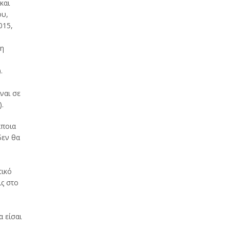
και
ου,
015,
δη
.
ναι σε
.
άποια
δεν θα
τικό
ις στο
α είσαι