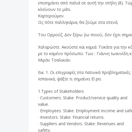
επισημάνει από παλιά σε αυτή την στήλη (8). Τώ
κλείνουν το μάτι.
Καρτερούμεν.
Ως πότε παλληκάρια; θα ζούμε στα στενά;
Του Ορμούζ; Δεν ξέρω ΄γω ποιού, δεν έχει σημα
Χαλαρώστε. Ακούστε και καμιά: Τοκάτα για την κ
με το καμένο πρόσωπο. Των : Γιάννη Ιωαννίδη κ
Μιράν Τσαλικιάν.
Eικ. 1. Οι επιγραφές στα Λατινικά προβληματικές.
Ισπανικά, ψάξτε τι σημαίνει El pis.
1.Types of Stakeholders
· Customers. Stake: Product/service quality and
value.
· Employees. Stake: Employment income and safe
· Investors. Stake: Financial returns.
· Suppliers and Vendors. Stake: Revenues and
safety.