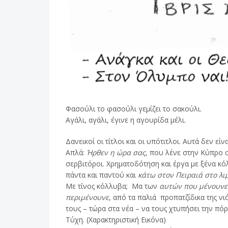
Φασούλι το φασούλι γεμίζει το σακούλι.
Αγάλι, αγάλι, έγινε η αγουρίδα μέλι.
Δανεικοί οι τίτλοι και οι υπότιτλοι. Αυτά δεν είν
Απλά:
Ήρθεν η ώρα σας
, που λένε στην Κύπρο ο
σερβιτόροι. Χρηματοδότηση και έργα με ξένα κό
πάντα και παντού και
κάτω στον Πειραιά στο λι
Με τίνος κόλλυβα; Μα των
αυτών που μένουνε
περιμένουνε
, από τα παλιά προπατζίδικα της νι
τους – τώρα στα νέα – να τους χτυπήσει την πό
Τύχη. (Xαρακτηριστική Εικόνα)