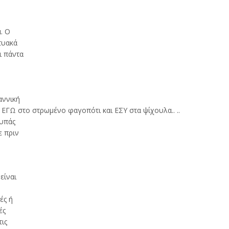
. Ο
κτυακά
ι πάντα
αννική
 ΕΓΩ στο στρωμένο φαγοπότι και ΕΣΥ στα ψίχουλα.. ..
τυπάς
ε πριν
 είναι
ές ή
ές
τις