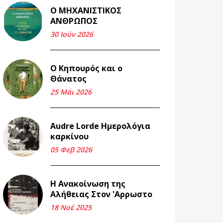
Ο ΜΗΧΑΝΙΣΤΙΚΟΣ
Και τα λεφτά
ΑΝΘΡΩΠΟΣ
ξαναγυρίζουν σε σένα.
30 Ιούν 2026
22 Μάι 2026
Ο Κηπουρός και ο
Μνήμη Νίκου Μαλάμου
Θάνατος
18 Μαρ 2026
25 Μάι 2026
Iμάντες και μετα -
Audre Lorde Ημερολόγια
πράτες (βαποράκια)
καρκίνου
μέρος δεύτερον, με τον
τρόπο του κεντρώνος
05 Φεβ 2026
(1).
06 Φεβ 2026
Η Ανακοίνωση της
Αλήθειας Στον 'Αρρωστο
Περασμένα μεσάνυχτα
18 Νοέ 2025
σ' όλη μου τη ζωή (1).