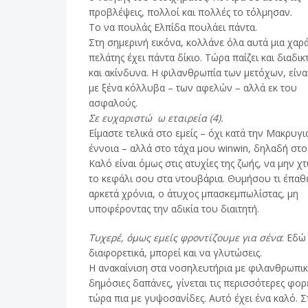
προβλέψεις, πολλοί και πολλές το τόλμησαν.
Το να πουλάς Ελπίδα πουλάει πάντα.
Στη σημερινή εικόνα, κολλάνε όλα αυτά μια χαρά
πελάτης έχει πάντα δίκιο. Τώρα παίζει και διαδι
και ακίνδυνα. Η φιλανθρωπία των μετόχων, είνα
με ξένα κόλλυβα – των αφελών – αλλά εκ του
ασφαλούς.
Σε ευχαριστώ ω εταιρεία (4).
Είμαστε τελικά στο εμείς – όχι κατά την Μακρυγι
έννοια – αλλά στο τάχα μου winwin, δηλαδή στο
Καλό είναι όμως στις ατυχίες της ζωής, να μην χ
το κεφάλι σου στα ντουβάρια. Θυμήσου τι έπαθ
αρκετά χρόνια, ο άτυχος μπασκεμπωλίστας, μη
υποφέροντας την αδικία του διαιτητή.
Τυχερέ, όμως εμείς φροντίζουμε για σένα
: Εδώ
διαφορετικά, μπορεί και να γλυτώσεις.
Η ανακαίνιση στα νοσηλευτήρια με φιλανθρωπικ
δημόσιες δαπάνες, γίνεται τις περισσότερες φορ
τώρα πια με γυψοσανίδες. Αυτό έχει ένα καλό. Σ