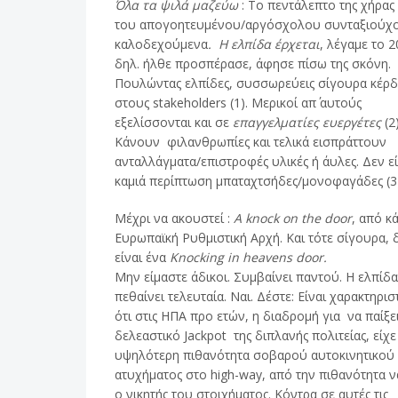
Όλα τα ψιλά μαζεύω
: Το πεντάλεπτο της χήρας 
του απογοητευμένου/αργόσχολου συνταξιούχ
καλοδεχούμενα
. Η ελπίδα έρχεται
, λέγαμε το 2
δηλ. ήλθε προσπέρασε, άφησε πίσω της σκόνη.
Πουλώντας ελπίδες, συσσωρεύεις σίγουρα κέρ
στους stakeholders (1). Μερικοί απ΄ αυτούς
εξελίσσονται και σε
επαγγελματίες ευεργέτες
(2)
Κάνουν φιλανθρωπίες και τελικά εισπράττουν
ανταλλάγματα/επιστροφές υλικές ή άυλες. Δεν εί
καμιά περίπτωση μπαταχτσήδες/μονοφαγάδες (3)
Μέχρι να ακουστεί :
Α knock on the door
, από κ
Ευρωπαϊκή Ρυθμιστική Αρχή. Και τότε σίγουρα, 
είναι ένα
Knocking in heavens door.
Μην είμαστε άδικοι. Συμβαίνει παντού. Η ελπίδα
πεθαίνει τελευταία. Ναι. Δέστε: Είναι χαρακτηρισ
ότι στις ΗΠΑ προ ετών, η διαδρομή για να παίξε
δελεαστικό Jackpot της διπλανής πολιτείας, είχε
υψηλότερη πιθανότητα σοβαρού αυτοκινητικού
ατυχήματος στο high-way, από την πιθανότητα ν
ο νικητής του στοιχήματος. Κόντρα σε αυτές τις