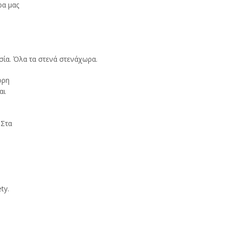
ρα μας
σία. Όλα τα στενά στενάχωρα.
όρη
αι
 Στα
ty.