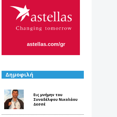
Η κάθε μας
μέρα,
εστιάζει
στο να
Aλλάζουμε
το Αύριο.
Δημοφιλή
Εις μνήμην του
Συναδέλφου Νικολάου
Δεσσέ