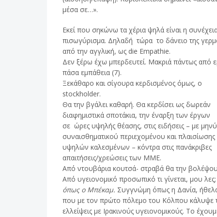
μέσα σε…».
Εκεί που σηκώνω τα χέρια ψηλά είναι η συνέχεια
πισωγύρισμα. Δηλαδή τώρα το δάνειο της γερμα
από την αγγλική, ως die Empathie.
Δεν ξέρω έχω μπερδευτεί. Μακριά πάντως από ε
πάσα εμπάθεια (7).
Ξεκάθαρο και σίγουρα κερδισμένος όμως, ο
stockholder.
Θα την βγάλει καθαρή. Θα κερδίσει ως δωρεάν
διαφημιστικά σποτάκια, την έναρξη των έργων
σε ώρες υψηλής θέασης, στις ειδήσεις – με μην
συναισθηματικού περιεχομένου και πλαισίωσης
υψηλών καλεσμένων – κόντρα στις πανάκριβες
απαιτήσεις/χρεώσεις των ΜΜΕ.
Από ντουβάρια κουτσά- στραβά θα την βολέψου
Από υγειονομικό προσωπικό τι γίνεται, μου λες
όπως ο Μπέκαμ.
Συγγνώμη όπως η Δανία, ήθελα
που με τον πρώτο πόλεμο του Κόλπου κάλυψε τ
ελλείψεις με Ιρακινούς υγειονομικούς. Το έχουμ