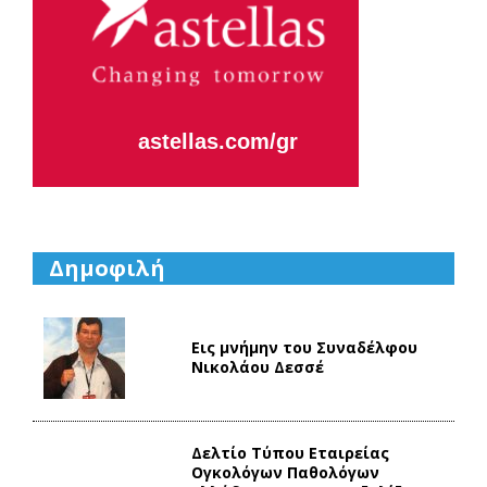
astellas.com/gr
Δημοφιλή
Εις μνήμην του Συναδέλφου
Νικολάου Δεσσέ
Δελτίο Τύπου Eταιρείας
Ογκολόγων Παθολόγων