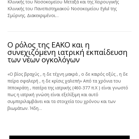
Κλινικής του Νοσοκομείου Μεταξά και της Χειρουγικής
Κλινικής του Πανεπιστημιακού Νοσοκομείου Eylul της
Σμύρνης. Διακεκριμένοι…
Ο ρόλος της ΕΑΚΟ και η
συνεχιζόμενη ιατρική εκπαίδευση
των νέων ογκολόγων
«Ο βίος βραχύς , η δε τέχνη μακρά , ο δε καιρός οξύς , η δε
πείρα σφαλερή , η δε κρίσις χαλεπή» Από τα χρόνια του
Ιπποκράτη , πατέρα της ιατρικής (460-377 π.Χ ) είναι γνωστό
πως η ιατρική γνώση είναι εξελίξιμη και αυτό
συμπεριλαμβάνει και τα στοιχεία του χρόνου και των
βιωμάτων. Ήδη…
Τι είναι η ΕΟΠΕ
Πρόγραμμα