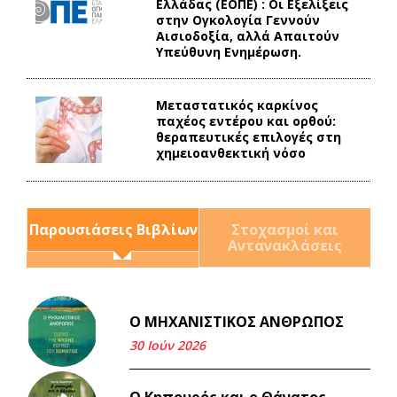
Ελλάδας (ΕΟΠΕ) : Οι Εξελίξεις
στην Ογκολογία Γεννούν
Αισιοδοξία, αλλά Απαιτούν
Υπεύθυνη Ενημέρωση.
Mεταστατικός καρκίνος
παχέος εντέρου και ορθού:
θεραπευτικές επιλογές στη
χημειοανθεκτική νόσο
Παρουσιάσεις Βιβλίων
Στοχασμοί και
Αντανακλάσεις
Ο ΜΗΧΑΝΙΣΤΙΚΟΣ ΑΝΘΡΩΠΟΣ
Και τα λεφτά ξαναγυρίζουν
σε σένα.
30 Ιούν 2026
22 Μάι 2026
Ο Κηπουρός και ο Θάνατος