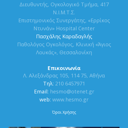
Διευθυντής, Ογκολογικό Τμήμα, 417
Ν.Ι.Μ.Τ.Σ.
Επιστημονικός Συνεργάτης, «Ερρίκος
Ντυνάν» Hospital Center
Πασχάλης Καραδαγλής
Παθολόγος Ογκολόγος, Κλινική «Άγιος
Λουκάς», Θεσσαλονίκη
Επικοινωνία
Λ. Αλεξάνδρας 105, 114 75, Αθήνα
Τηλ:
210 6457971
Εmail:
hesmo@otenet.gr
web:
www.hesmo.gr
Όροι Χρήσης