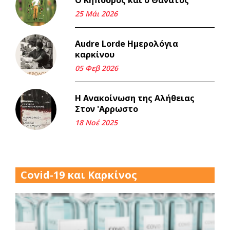
Μνήμη Νίκου Μαλάμου
25 Μάι 2026
18 Μαρ 2026
Audre Lorde Ημερολόγια
καρκίνου
Iμάντες και μετα - πράτες
(βαποράκια) μέρος
05 Φεβ 2026
δεύτερον, με τον τρόπο του
κεντρώνος (1).
Η Ανακοίνωση της Αλήθειας
06 Φεβ 2026
Στον 'Αρρωστο
18 Νοέ 2025
Περασμένα μεσάνυχτα σ' όλη
μου τη ζωή (1).
17 Δεκ 2025
Covid-19 και Καρκίνος