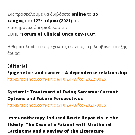
Σας προσκαλούμε να διαβάσετε
online
το
3o
ου
τεύχος
του
12
τόμου (2021)
του
επιστημονικού περιοδικού της
ΕΟΠΕ
“Forum
of
Clinical
Oncology-FCO”
.
Η θεματολογία του τρέχοντος τεύχους περιλαμβάνει τα εξής
άρθρα:
Editorial
Epigenetics and cancer – A dependence relationship
https://sciendo.com/article/
10.2478/fco-2022-0025
Systemic Treatment of Ewing Sarcoma: Current
Options and Future Perspectives
https://sciendo.com/article/
10.2478/fco-2021-0005
Immunotherapy-Induced Acute Hepatitis in the
Elderly: The Case of a Patient with Urothelial
Carcinoma and a Review of the Literature