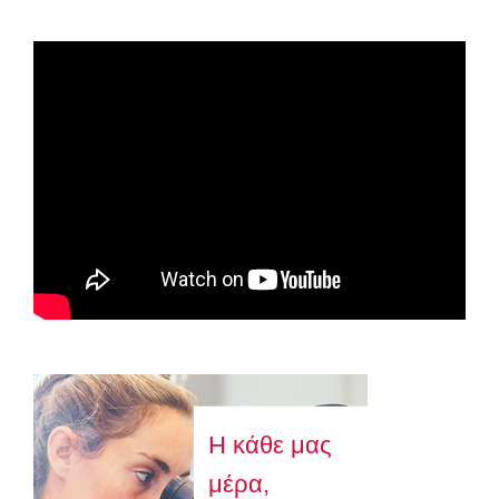
Spot ΕΟΠΕ
Astellas-MAR22-FEB23
Η κάθε μας
μέρα,