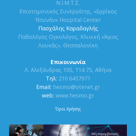
Ν.Ι.Μ.Τ.Σ.
Επιστημονικός Συνεργάτης, «Ερρίκος
Ντυνάν» Hospital Center
Πασχάλης Καραδαγλής
Παθολόγος Ογκολόγος, Κλινική «Άγιος
Λουκάς», Θεσσαλονίκη
Επικοινωνία
Λ. Αλεξάνδρας 105, 114 75, Αθήνα
Τηλ:
210 6457971
Εmail:
hesmo@otenet.gr
web:
www.hesmo.gr
Όροι Χρήσης