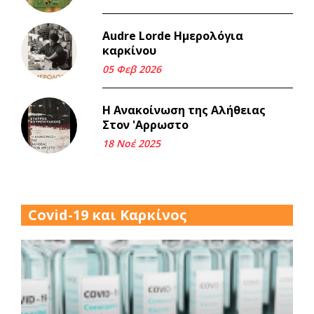
18 Μαρ 2026
Audre Lorde Ημερολόγια
καρκίνου
Iμάντες και μετα - πράτες
(βαποράκια) μέρος
05 Φεβ 2026
δεύτερον, με τον τρόπο του
κεντρώνος (1).
Η Ανακοίνωση της Αλήθειας
06 Φεβ 2026
Στον 'Αρρωστο
18 Νοέ 2025
Περασμένα μεσάνυχτα σ' όλη
μου τη ζωή (1).
17 Δεκ 2025
Covid-19 και Καρκίνος