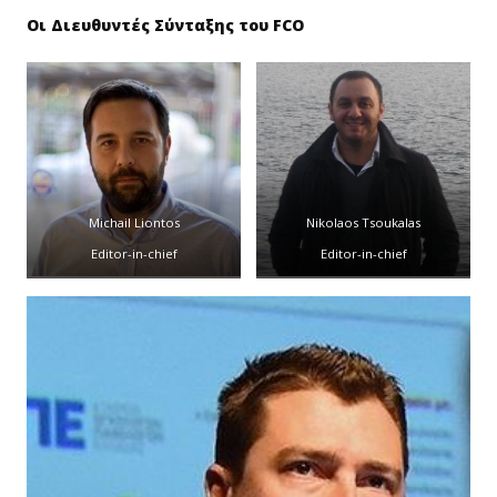
Οι Διευθυντές Σύνταξης του FCO
Michail Liontos
Nikolaos Tsoukalas
Editor-in-chief
Editor-in-chief