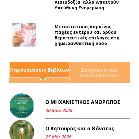
Αισιοδοξία, αλλά Απαιτούν
Υπεύθυνη Ενημέρωση.
Mεταστατικός καρκίνος
παχέος εντέρου και ορθού:
θεραπευτικές επιλογές στη
χημειοανθεκτική νόσο
Παρουσιάσεις Βιβλίων
Στοχασμοί και
Αντανακλάσεις
Ο ΜΗΧΑΝΙΣΤΙΚΟΣ ΑΝΘΡΩΠΟΣ
Και τα λεφτά ξαναγυρίζουν
σε σένα.
30 Ιούν 2026
22 Μάι 2026
Ο Κηπουρός και ο Θάνατος
Μνήμη Νίκου Μαλάμου
25 Μάι 2026