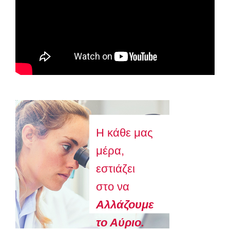
Astellas-MAR22-FEB23
Η κάθε μας
μέρα,
εστιάζει
στο να
Aλλάζουμε
το Αύριο.