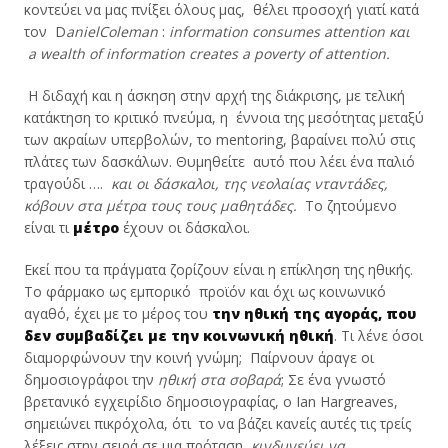
κοντεύει να μας πνίξει όλους μας, θέλει προσοχή γιατί κατά
τον D
aniel
Coleman
:
information
consumes
attention και
a
wealth
of
information
creates
a
poverty
of
attention.
Η διδαχή και η άσκηση στην αρχή της διάκρισης, με τελική
κατάκτηση το κριτικό πνεύμα, η έννοια της μεσότητας μεταξύ
των ακραίων υπερβολών, το mentoring, βαραίνει πολύ στις
πλάτες των δασκάλων. Θυμηθείτε αυτό που λέει ένα παλιό
τραγούδι ….
και οι δάσκαλοι, της νεολαίας νταντάδες,
κόβουν στα μέτρα τους τους
μαθητάδες.
Το ζητούμενο
είναι τι
μέτρο
έχουν οι δάσκαλοι.
Εκεί που τα πράγματα ζορίζουν είναι η επίκληση της ηθικής.
Το φάρμακο ως εμπορικό προϊόν και όχι ως κοινωνικό
αγαθό, έχει με το μέρος του
την ηθική της αγοράς, που
δεν συμβαδίζει με την κοινωνική ηθική
. Τι λένε όσοι
διαμορφώνουν την κοινή γνώμη; Παίρνουν άραγε οι
δημοσιογράφοι την
ηθική στα σοβαρά
; Σε ένα γνωστό
βρετανικό εγχειρίδιο δημοσιογραφίας, ο Ian Hargreaves,
σημειώνει πικρόχολα, ότι το να βάζει κανείς αυτές τις τρείς
λέξεις στην σειρά σε μια πρόταση,
κινδυνεύει να