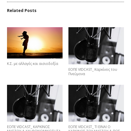
e
itt
ai
ρ
b
er
l
α
Related Posts
o
σ
o
τε
k
ίτ
ε
Κ.Σ. με αλλαγές και αισιοδοξία
ΕΟΠΕ VIDCAST_ Καρκίνος του
Πνεύμονα
ΕΟΠΕ VIDCAST_ ΚΑΡΚΙΝΟΣ
EΟΠΕ VIDCAST_ ΤΙ ΕΙΝΑΙ Ο