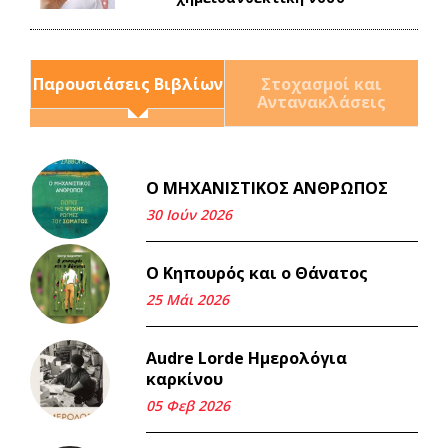
Παρουσιάσεις Βιβλίων
Στοχασμοί και
Αντανακλάσεις
Ο ΜΗΧΑΝΙΣΤΙΚΟΣ ΑΝΘΡΩΠΟΣ
Και τα λεφτά ξαναγυρίζουν
σε σένα.
30 Ιούν 2026
22 Μάι 2026
Ο Κηπουρός και ο Θάνατος
Μνήμη Νίκου Μαλάμου
25 Μάι 2026
18 Μαρ 2026
Audre Lorde Ημερολόγια
καρκίνου
Iμάντες και μετα - πράτες
(βαποράκια) μέρος
05 Φεβ 2026
δεύτερον, με τον τρόπο του
κεντρώνος (1).