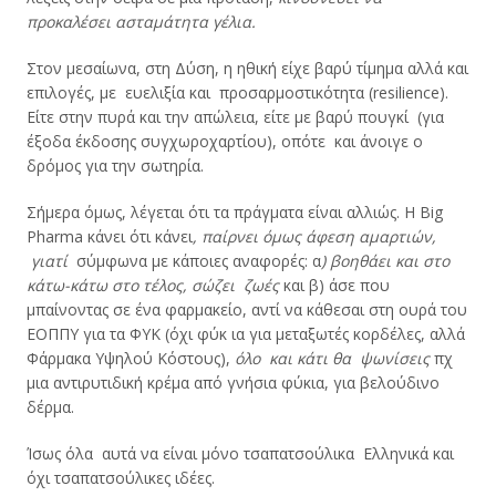
προκαλέσει ασταμάτητα γέλια.
Στον μεσαίωνα, στη Δύση, η ηθική είχε βαρύ τίμημα αλλά και
επιλογές, με ευελιξία και προσαρμοστικότητα (resilience).
Είτε στην πυρά και την απώλεια, είτε με βαρύ πουγκί (για
έξοδα έκδοσης συγχωροχαρτίου), οπότε και άνοιγε ο
δρόμος για την σωτηρία.
Σήμερα όμως, λέγεται ότι τα πράγματα είναι αλλιώς. Η Βig
Ρharma κάνει ότι κάνει
, παίρνει όμως άφεση αμαρτιών,
γιατί
σύμφωνα με κάποιες αναφορές: α
) βοηθάει και στο
κάτω-κάτω στο τέλος, σώζει ζωές
και β) άσε που
μπαίνοντας σε ένα φαρμακείο, αντί να κάθεσαι στη ουρά του
ΕΟΠΠΥ για τα ΦΥΚ (όχι φύκ ια για μεταξωτές κορδέλες, αλλά
Φάρμακα Υψηλού Κόστους),
όλο και κάτι θα ψωνίσεις
πχ
μια αντιρυτιδική κρέμα από γνήσια φύκια, για βελούδινο
δέρμα.
Ίσως όλα αυτά να είναι μόνο τσαπατσούλικα Ελληνικά και
όχι τσαπατσούλικες ιδέες.