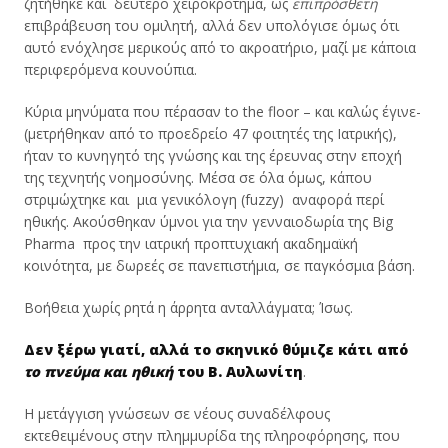
ζητήθηκε και δεύτερο χειροκρότημα, ως
επιπρόσθετη
επιβράβευση του ομιλητή, αλλά δεν υπολόγισε όμως ότι
αυτό ενόχλησε μερικούς από το ακροατήριο, μαζί με κάποια
περιφερόμενα κουνούπια.
Κύρια μηνύματα που πέρασαν to the floor – και καλώς έγινε-
(μετρήθηκαν από το προεδρείο 47 φοιτητές της Ιατρικής),
ήταν το κυνηγητό της γνώσης και της έρευνας στην εποχή
της τεχνητής νοημοσύνης. Μέσα σε όλα όμως, κάπου
στριμώχτηκε και μια γενικόλογη (fuzzy) αναφορά περί
ηθικής. Ακούσθηκαν ύμνοι για την γενναιοδωρία της Big
Pharma προς την ιατρική προπτυχιακή ακαδημαϊκή
κοινότητα, με δωρεές σε πανεπιστήμια, σε παγκόσμια βάση.
Βοήθεια χωρίς ρητά η άρρητα ανταλλάγματα; Ίσως.
Δεν ξέρω γιατί, αλλά το σκηνικό θύμιζε κάτι από
το πνεύμα και ηθική
του Β. Αυλωνίτη
.
Η μετάγγιση γνώσεων σε νέους συναδέλφους
εκτεθειμένους στην πλημμυρίδα της πληροφόρησης, που