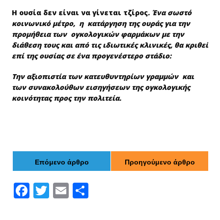
Η ουσία δεν είναι να γίνεται τζίρος
. Ένα σωστό
κοινωνικό μέτρο, η κατάργηση της ουράς για την
προμήθεια των ογκολογικών φαρμάκων με την
διάθεση τους και από τις ιδιωτικές κλινικές, θα κριθεί
επί της ουσίας σε ένα προγενέστερο στάδιο:
Την αξιοπιστία των κατευθυντηρίων γραμμών και
των συνακολούθων εισηγήσεων της ογκολογικής
κοινότητας προς την πολιτεία.
Επόμενο άρθρο
Προηγούμενο άρθρο
F
T
E
Μ
ac
w
m
οι