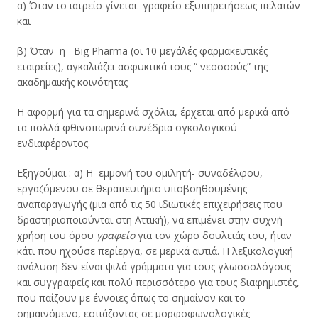
α) Όταν το ιατρείο γίνεται γραφείο εξυπηρετήσεως πελατών
και
β) Όταν η Big Pharma (oι 10 μεγάλές φαρμακευτικές
εταιρείες), αγκαλιάζει ασφυκτικά τους “ νεοσσούς” της
ακαδημαϊκής κοινότητας
Η αφορμή για τα σημερινά σχόλια, έρχεται από μερικά από
τα πολλά φθινοπωρινά συνέδρια ογκολογικού
ενδιαφέροντος.
Εξηγούμαι : α) Η εμμονή του ομιλητή- συναδέλφου,
εργαζόμενου σε θεραπευτήριο υποβοηθουμένης
αναπαραγωγής (μια από τις 50 ιδιωτικές επιχειρήσεις που
δραστηριοποιούνται στη Αττική), να επιμένει στην συχνή
χρήση του όρου
γραφείο
για τον χώρο δουλειάς του, ήταν
κάτι που ηχούσε περίεργα, σε μερικά αυτιά. Η λεξικολογική
ανάλυση δεν είναι ψιλά γράμματα για τους γλωσσολόγους
και συγγραφείς και πολύ περισσότερο για τους διαφημιστές,
που παίζουν με έννοιες όπως το σημαίνον και το
σημαινόμενο, εστιάζοντας σε μορφοφωνολογικές