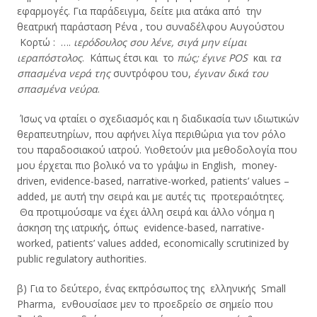
εφαρμογές. Για παράδειγμα, δείτε μια ατάκα από την
θεατρική παράσταση Ρένα , του συναδέλφου Αυγούστου
Κορτώ : ….
ιερόδουλος σου λένε, σιγά μην είμαι
ιεραπόστολος
. Κάπως έτσι και το
πώς; έγινε
POS
και
τα
σπασμένα νερά της
συντρόφου του,
έγιναν δικά του
σπασμένα νεύρα
.
Ίσως να φταίει ο σχεδιασμός και η διαδικασία των ιδιωτικών
θεραπευτηρίων, που αφήνει λίγα περιθώρια για τον ρόλο
του παραδοσιακού ιατρού. Υιοθετούν μια μεθοδολογία που
μου έρχεται πιο βολικό να το γράψω in English, money-
driven, evidence-based, narrative-worked, patients’ values –
added, με αυτή την σειρά και με αυτές τις προτεραιότητες.
Θα προτιμούσαμε να έχει άλλη σειρά και άλλο νόημα η
άσκηση της ιατρικής, όπως evidence-based, narrative-
worked, patients’ values added, economically scrutinized by
public regulatory authorities.
β) Για το δεύτερο, ένας εκπρόσωπος της ελληνικής Small
Pharma, ενθουσίασε μεν το προεδρείο σε σημείο που