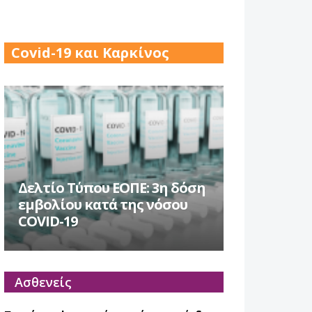
17 Δεκ 2025
Covid-19 και Καρκίνος
Δελτίο Τύπου ΕΟΠΕ: 3η δόση
εμβολίου κατά της νόσου
COVID-19
Ασθενείς