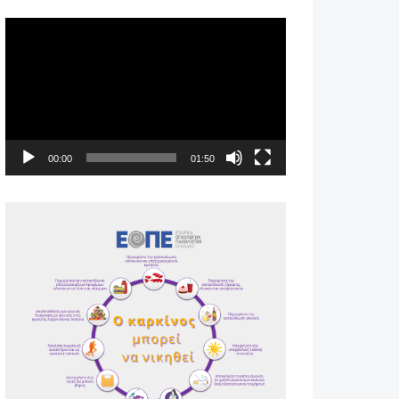
Πρόγραμμα
Αναπαραγωγής
Βίντεο
00:00
01:50