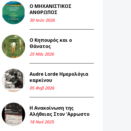
Ο ΜΗΧΑΝΙΣΤΙΚΟΣ
Και τα λεφτά
ΑΝΘΡΩΠΟΣ
ξαναγυρίζουν σε σένα.
30 Ιούν 2026
22 Μάι 2026
Ο Κηπουρός και ο
Μνήμη Νίκου Μαλάμου
Θάνατος
18 Μαρ 2026
25 Μάι 2026
Iμάντες και μετα -
Audre Lorde Ημερολόγια
πράτες (βαποράκια)
καρκίνου
μέρος δεύτερον, με τον
τρόπο του κεντρώνος
05 Φεβ 2026
(1).
06 Φεβ 2026
Η Ανακοίνωση της
Αλήθειας Στον 'Αρρωστο
Περασμένα μεσάνυχτα
18 Νοέ 2025
σ' όλη μου τη ζωή (1).