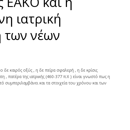
ς ΕΑΚΟ και η
ι
ν
ς
ο
υ
νη ιατρική
 των νέων
 ο δε καιρός οξύς , η δε πείρα σφαλερή , η δε κρίσις
 , πατέρα της ιατρικής (460-377 π.Χ ) είναι γνωστό πως η
αυτό συμπεριλαμβάνει και τα στοιχεία του χρόνου και των