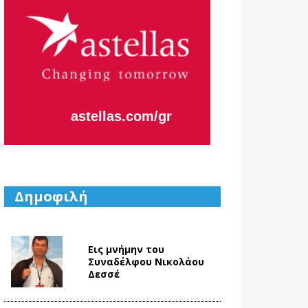
astellas.com/gr
Δημοφιλή
Εις μνήμην του
Συναδέλφου Νικολάου
Δεσσέ