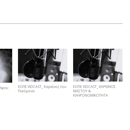
ΕΟΠΕ VIDCAST_ Καρκίνος του
ΕΟΠΕ VIDCAST_ ΚΑΡΚΙΝΟΣ
έλφου
Πνεύμονα
ΜΑΣΤΟΥ &
ΚΛΗΡΟΝΟΜΙΚΟΤΗΤΑ