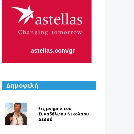
Η κάθε μας
μέρα,
εστιάζει
στο να
Aλλάζουμε
το Αύριο.
Δημοφιλή
Εις μνήμην του
Συναδέλφου Νικολάου
Δεσσέ