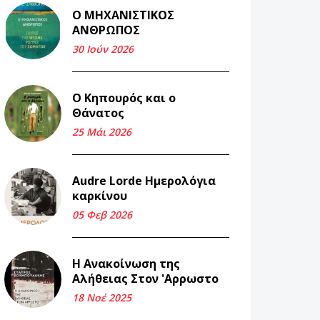
Ο ΜΗΧΑΝΙΣΤΙΚΟΣ
Και τα λεφτά
ΑΝΘΡΩΠΟΣ
ξαναγυρίζουν σε σένα.
30 Ιούν 2026
22 Μάι 2026
Ο Κηπουρός και ο
Μνήμη Νίκου Μαλάμου
Θάνατος
18 Μαρ 2026
25 Μάι 2026
Iμάντες και μετα -
Audre Lorde Ημερολόγια
πράτες (βαποράκια)
καρκίνου
μέρος δεύτερον, με τον
τρόπο του κεντρώνος
05 Φεβ 2026
(1).
06 Φεβ 2026
Η Ανακοίνωση της
Αλήθειας Στον 'Αρρωστο
Περασμένα μεσάνυχτα
18 Νοέ 2025
σ' όλη μου τη ζωή (1).