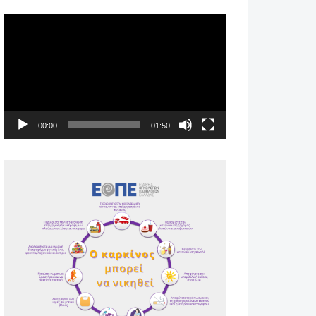
Πρόγραμμα
Αναπαραγωγής
Βίντεο
00:00
01:50