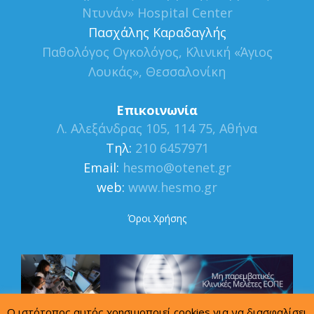
Ντυνάν» Hospital Center
Πασχάλης Καραδαγλής
Παθολόγος Ογκολόγος, Κλινική «Άγιος
Λουκάς», Θεσσαλονίκη
Επικοινωνία
Λ. Αλεξάνδρας 105, 114 75, Αθήνα
Τηλ:
210 6457971
Εmail:
hesmo@otenet.gr
web:
www.hesmo.gr
Όροι Χρήσης
Ο ιστότοπος αυτός χρησιμοποιεί cookies για να διασφαλίσει