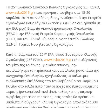
ο
ο
Το 25
Ελληνικό Συνέδριο Κλινικής Ογκολογίας (25
ΕΣΚΟ,
www.esko2019.gr
) που πραγματοποιήθηκε στις 18-20
Απριλίου 2019 στην Αθήνα, διοργανώθηκε από την Εταιρεία
Ογκολόγων Παθολόγων Ελλάδας (ΕΟΠΕ) σε συνεργασία με
την Ελληνική Εταιρεία Ακτινοθεραπευτικής Ογκολογίας
(ΕΕΑΟ), την Ελληνική Εταιρεία Χειρουργικής Ογκολογίας
(ΕΕΧΟ) και τον Εθνικό Σύνδεσμο Νοσηλευτών Ελλάδας
(ΕΣΝΕ), Τομέας Νοσηλευτικής Ογκολογίας.
ου
Κατά τη διάρκεια του 25
Ελληνικού Συνεδρίου Κλινικής
ο
Ογκολογίας (25
ΕΣΚΟ,
www.esko2019.gr
) «Ξετυλίγοντας
τον μίτο της Αριάδνης…για κάθε ασθενή μας»,
περιδιαβήκαμε τα περίπλοκα και δαιδαλώδη μονοπάτια της
σύγχρονης Ογκολογίας, ιχνηλατώντας τις καλύτερες
εναλλακτικές διεξόδους από τον λαβύρινθο του καρκίνου.
Πυξίδα στο ταξίδι αυτό ήταν οι αρχές της εξατομικευμένης
ιατρικής (personalized medicine), καθώς και της ιατρικής
ακριβείας (precision medicine), στις οποίες θα πρέπει να
βασίζεται η σύγχρονη Κλινική Ογκολογία. Στον ακόλουθο
σύνδεσμο μπορείτε να βρείτε το επιστημονικό πρόγραμμα