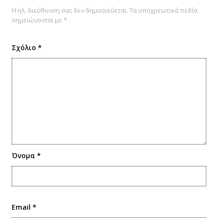
Η ηλ. διεύθυνση σας δεν δημοσιεύεται.
Τα υποχρεωτικά πεδία
σημειώνονται με
*
Σχόλιο
*
Όνομα
*
Email
*