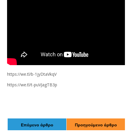
https://we.tl/b-1jyDtaVkqV
https://we.tl/t-puVJagTB3p
Επόμενο άρθρο
Προηγούμενο άρθρο