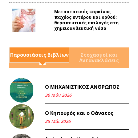
Mεταστατικός καρκίνος
παχέος εντέρου και ορθού:
θεραπευτικές επιλογές στη
χημειοανθεκτική νόσο
Παρουσιάσεις Βιβλίων
Στοχασμοί και
Αντανακλάσεις
Ο ΜΗΧΑΝΙΣΤΙΚΟΣ ΑΝΘΡΩΠΟΣ
Και τα λεφτά ξαναγυρίζουν
σε σένα.
30 Ιούν 2026
22 Μάι 2026
Ο Κηπουρός και ο Θάνατος
Μνήμη Νίκου Μαλάμου
25 Μάι 2026
18 Μαρ 2026