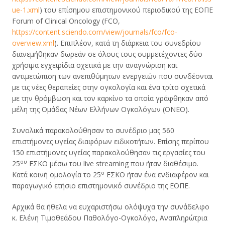
ue-1.xml
) του επίσημου επιστημονικού περιοδικού της ΕΟΠΕ
Forum of Clinical Oncology (FCO,
https://content.sciendo.com/view/journals/fco/fco-
overview.xml
). Επιπλέον, κατά τη διάρκεια του συνεδρίου
διανεμήθηκαν δωρεάν σε όλους τους συμμετέχοντες δύο
χρήσιμα εγχειρίδια σχετικά με την αναγνώριση και
αντιμετώπιση των ανεπιθύμητων ενεργειών που συνδέονται
με τις νέες θεραπείες στην ογκολογία και ένα τρίτο σχετικά
με την θρόμβωση και τον καρκίνο τα οποία γράφθηκαν από
μέλη της Ομάδας Νέων Ελλήνων Ογκολόγων (ΟΝΕΟ).
Συνολικά παρακολούθησαν το συνέδριο μας 560
επιστήμονες υγείας διαφόρων ειδικοτήτων. Επίσης περίπου
150 επιστήμονες υγείας παρακολούθησαν τις εργασίες του
ου
25
ΕΣΚΟ μέσω του live streaming που ήταν διαθέσιμο.
ο
Κατά κοινή ομολογία το 25
ΕΣΚΟ ήταν ένα ενδιαφέρον και
παραγωγικό ετήσιο επιστημονικό συνέδριο της ΕΟΠΕ.
Αρχικά θα ήθελα να ευχαριστήσω ολόψυχα την συνάδελφο
κ. Ελένη Τιμοθεάδου Παθολόγο-Ογκολόγο, Αναπληρώτρια