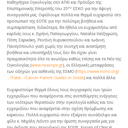
Καθηγήτρια Ογκολογίας στο ΑΠΘ και Πρόεδρο της
ου
Επιστημονικής Επιτροπής του 25
ΕΣΚΟ για την άψογη
συνεργασία μας. Οφείλουμε πολλά και θερμά ευχαριστώ στο
προσωπικό της ΕΟΠΕ για την πολύτιμη βοήθεια και
συμπαράσταση. Ειδικότερα, θα ήθελα να ευχαριστήσω από
καρδιάς τους κ. Ειρήνη Παπαγεωργίου, Ναταλία Χατζηφώτη,
Πόπη Σαρικάκη, Ρεντίνη Κυριακοπούλου και Ιωάννη
Παναγόπουλο γιατί χωρίς την συνεχή και ανεκτίμητη
βοήθεια και υποστήριξή τους δεν θα είχαν γίνει
πραγματικότητα όλα τα ανωτέρω καθώς επίσης και τα Νέα της
Ογκολογίας (
www.neaeope.gr
), οι Ελληνικές μεταφράσεις
των οδηγών για ασθενείς της ESMO (
https://www.esmo.org/
…/Patie…/Cancer-Patient-Guides-in-Greek
) και πολλά άλλα.
Ευχαριστούμε θερμά όλους τους συγγραφείς των τριών
εγχειριδίων που αναφέρονται στις ανεπιθύμητες ενέργειες
των νεότερων θεραπειών στην ογκολογία καθώς και του
εγχειριδίου που αναφέρεται στην σχέση θρόμβωσης και
καρκίνου. Πολλά ευχαριστώ στον εξαίρετο συνάδελφο και
φίλο κ. Μιχάλη Λιόντο για την άριστη συνεργασία μας για
την έκδοση που περιοδικού της ΕΟΠΕ, Forum of Clinical