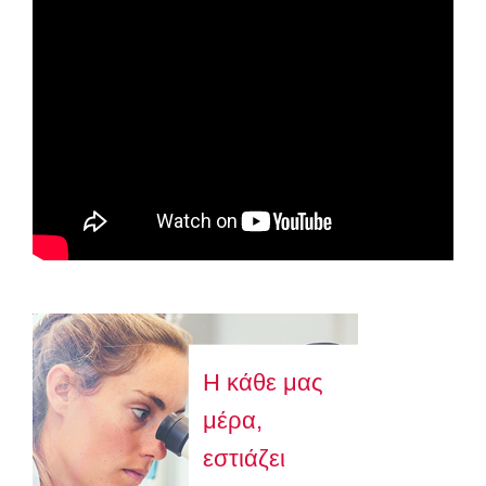
Astellas-MAR22-FEB23
Η κάθε μας
μέρα,
εστιάζει