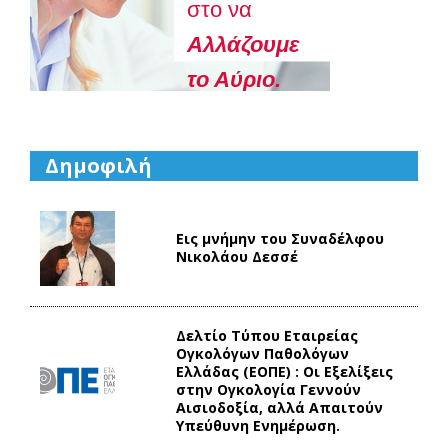
στο να
Aλλάζουμε
το Αύριο.
Δημοφιλή
Εις μνήμην του Συναδέλφου
Νικολάου Δεσσέ
Δελτίο Τύπου Eταιρείας
Ογκολόγων Παθολόγων
Ελλάδας (ΕΟΠΕ) : Οι Εξελίξεις
στην Ογκολογία Γεννούν
Αισιοδοξία, αλλά Απαιτούν
Υπεύθυνη Ενημέρωση.