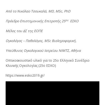
Από το Νικόλαο Τσουκαλά, MD, MSc, PhD
ου
Πρόεδρο Επιστημονικής Επιτροπής 25
ΕΣΚΟ
Μέλος του ΔΣ της ΕΟΠΕ
Ογκολόγος – Παθολόγος,
MSc
Βιοληροφορική,
Υπεύθυνος Ογκολογικού Ιατρείου ΝΙΜΤΣ, Αθήνα
Οπτικοακουστικό υλικό για το 25ο Ελληνικό Συνέδριο
Κλινικής Ογκολογίας (25ο ΕΣΚΟ)
https://www.esko2019.gr/