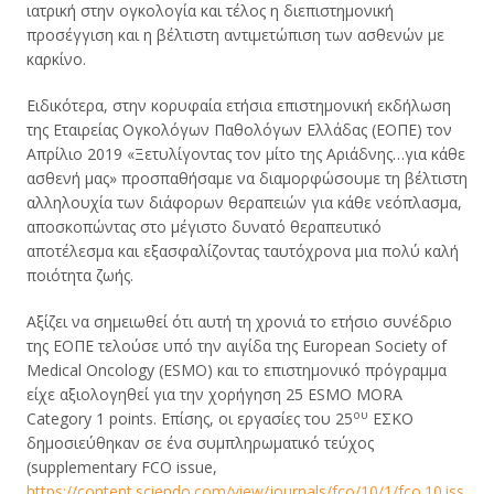
ιατρική στην ογκολογία και τέλος η διεπιστημονική
προσέγγιση και η βέλτιστη αντιμετώπιση των ασθενών με
καρκίνο.
Ειδικότερα, στην κορυφαία ετήσια επιστημονική εκδήλωση
της Εταιρείας Ογκολόγων Παθολόγων Ελλάδας (ΕΟΠΕ) τον
Απρίλιο 2019 «Ξετυλίγοντας τον μίτο της Αριάδνης…για κάθε
ασθενή μας» προσπαθήσαμε να διαμορφώσουμε τη βέλτιστη
αλληλουχία των διάφορων θεραπειών για κάθε νεόπλασμα,
αποσκοπώντας στο μέγιστο δυνατό θεραπευτικό
αποτέλεσμα και εξασφαλίζοντας ταυτόχρονα μια πολύ καλή
ποιότητα ζωής.
Αξίζει να σημειωθεί ότι αυτή τη χρονιά το ετήσιο συνέδριο
της ΕΟΠΕ τελούσε υπό την αιγίδα της European Society of
Medical Oncology (ESMO) και το επιστημονικό πρόγραμμα
είχε αξιολογηθεί για την χορήγηση 25 ESMO MORA
ου
Category 1 points. Επίσης, οι εργασίες του 25
ΕΣΚΟ
δημοσιεύθηκαν σε ένα συμπληρωματικό τεύχος
(supplementary FCO issue,
https://content.sciendo.com/view/journals/fco/10/1/fco.10.iss