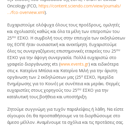
Oncology (FCO,
https://content.sciendo.com/view/journals/
…/fco-overview.xml
).
Ευχαριστούμε ολόψυχα όλους τους προέδρους, ομιλητές
και σχολιαστές καθώς και όλα τα μέλη των επιτροπών του
ου
25
ΕΣΚΟ. Η συμβολή τους στην επιτυχία των εκδηλώσεων
της ΕΟΠΕ ήταν ουσιαστική και ανεκτίμητη. Ευχαριστούμε
ου
όλες τις συνεργαζόμενες επιστημονικές εταιρείες του 25
ΕΣΚΟ για την άψογη συνεργασία. Πολλά ευχαριστώ στο
γραφείο διοργάνωσης ets (
www.events.gr
) και ειδικότερα
στις κ. Κατερίνα Μπίσια και Κατερίνα Μιλή για την άριστη
ο
οργάνωση των 2 εκδηλώσεων μας (25
ΕΣΚΟ, Ημερίδα
Ενημέρωσης για το Κοινό) με συνέπεια και μεράκι. Θερμές
ου
ευχαριστίες στους χορηγούς του 25
ΕΣΚΟ για την
καταλυτική τους βοήθεια και υποστήριξη.
Ζητούμε συγγνώμη για τυχόν παραλείψεις ή λάθη. Να είστε
σίγουροι ότι θα προσπαθήσουμε να τα διορθώσουμε στο
άμεσο μέλλον. Αναμένουμε τα σχόλια και τις προτάσεις σας.