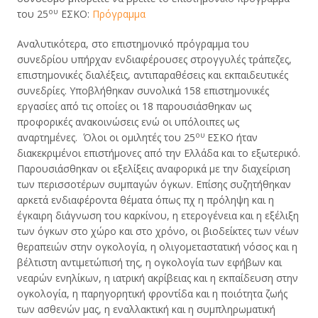
ου
του 25
ΕΣΚΟ:
Πρόγραμμα
Αναλυτικότερα, στο επιστημονικό πρόγραμμα του
συνεδρίου υπήρχαν ενδιαφέρουσες στρογγυλές τράπεζες,
επιστημονικές διαλέξεις, αντιπαραθέσεις και εκπαιδευτικές
συνεδρίες. Υποβλήθηκαν συνολικά 158 επιστημονικές
εργασίες από τις οποίες οι 18 παρουσιάσθηκαν ως
προφορικές ανακοινώσεις ενώ οι υπόλοιπες ως
ου
αναρτημένες. Όλοι οι ομιλητές του 25
ΕΣΚΟ ήταν
διακεκριμένοι επιστήμονες από την Ελλάδα και το εξωτερικό.
Παρουσιάσθηκαν οι εξελίξεις αναφορικά με την διαχείριση
των περισσοτέρων συμπαγών όγκων. Επίσης συζητήθηκαν
αρκετά ενδιαφέροντα θέματα όπως πχ η πρόληψη και η
έγκαιρη διάγνωση του καρκίνου, η ετερογένεια και η εξέλιξη
των όγκων στο χώρο και στο χρόνο, οι βιοδείκτες των νέων
θεραπειών στην ογκολογία, η ολιγομεταστατική νόσος και η
βέλτιστη αντιμετώπισή της, η ογκολογία των εφήβων και
νεαρών ενηλίκων, η ιατρική ακρίβειας και η εκπαίδευση στην
ογκολογία, η παρηγορητική φροντίδα και η ποιότητα ζωής
των ασθενών μας, η εναλλακτική και η συμπληρωματική