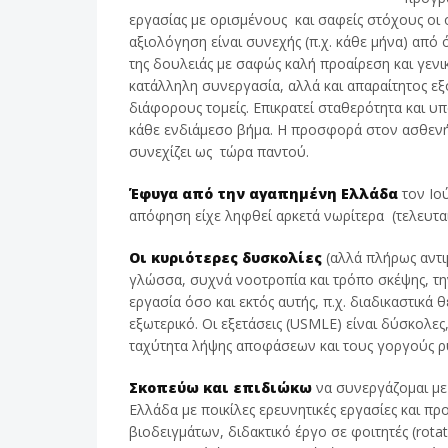
εργασίας με ορισμένους και σαφείς στόχους οι 
αξιολόγηση είναι συνεχής (π.χ. κάθε μήνα) από 
της δουλειάς με σαφώς καλή προαίρεση και γενι
κατάλληλη συνεργασία, αλλά και απαραίτητος ε
διάφορους τομείς. Επικρατεί σταθερότητα και υπ
κάθε ενδιάμεσο βήμα. Η προσφορά στον ασθενή 
συνεχίζει ως τώρα παντού.
Έφυγα από την αγαπημένη Ελλάδα
τον Ιού
απόφηση είχε ληφθεί αρκετά νωρίτερα (τελευταί
Οι κυριότερες δυσκολίες
(αλλά πλήρως αντι
γλώσσα, συχνά νοοτροπία και τρόπο σκέψης, τ
εργασία όσο και εκτός αυτής, π.χ. διαδικαστικά
εξωτερικό. Οι εξετάσεις (USMLE) είναι δύσκολε
ταχύτητα λήψης αποφάσεων και τους γοργούς ρυ
Σκοπεύω και επιδιώκω
να συνεργάζομαι με
Ελλάδα με ποικίλες ερευνητικές εργασίες και π
βιοδειγμάτων, διδακτικό έργο σε φοιτητές (rot