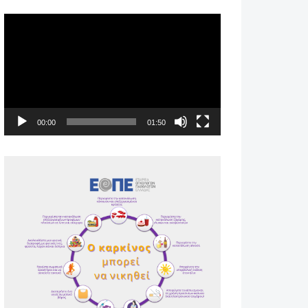
Πρόγραμμα
Αναπαραγωγής
Βίντεο
00:00
01:50