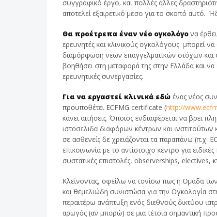
συγγραφικό έργο, και πολλές άλλες δραστηρι
αποτελεί εξαιρετικό μεσο για το σκοπό αυτό. Ή
Θα προέτρεπα έναν νέο ογκολόγο
να έρθει
ερευνητές και κλινικούς ογκολόγους μπορεί να 
διαμόρφωση νεων επαγγελματικών στόχων και ο
βοηθήσει στη μεταφορά της στην Ελλάδα και να 
ερευνητικές συνεργασίες.
Για να εργαστεί κλινικά εδώ
ένας νέος συν
προυποθέτει ECFMG certificate (
http://www.ecfm
κάνει αιτήσεις. Όποιος ενδιαφέρεται να βρει πλ
ιστοσελιδα διαφόρων κέντρων και ινστιτούτων κα
σε ασθενείς δε χρειάζονται τα παραπάνω (π.χ. 
επικοινωνία με το αντίστοιχο κεντρο για ειδικ
συστατικές επιστολές, observerships, electives, κ
Κλείνοντας, οφείλω να τονίσω πως η Ομάδα τω
και θεμελιώδη συνιστώσα για την Ογκολογία στη
περαιτέρω ανάπτυξη ενός διεθνούς δικτύου ιατ
αρωγός (αν μπορώ) σε μια τέτοια σημαντική πρ