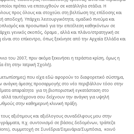
οποίοι πρέπει να επιτευχθούν σε κατάλληλα στάδια. Η
όλους προς όλους και στοχεύει στη βελτίωση της επίδοσης και
κή αποδοχή. Υπάρχει λειτουργικότητα, ομαδικό πνεύμα και
ξοπλισμός και προσωπικό για την επιτέλεση καθηκόντων σε
άρχει γενικός σκοπός, όραμα , αλλά και πλάνο/στρατηγική σε
είναι στο επίκεντρο, όπως ξεκίνησε από την Αρχαία Ελλάδα και
νιο του 2007, πριν ακόμα ξεκινήσει η τεράστια κρίση, όμως η
α έτη στην Ιατρική Σχολή).
μετωπίσημες) που είχα εδώ αφορούν το διαφορετικό σύστημα,
ην ανάγκη άμεσης προσαρμογής στο νέο περιβάλλον τόσο στην
 θέματα απαραίτητα για τη βιοποριστική εγκατάσταση στο
ς, αλλά ταυτόχρονα σου δείχνουν την ανάγκη για υψηλή
θμούς στην καθημερινή κλινική πράξη.
 τους αξιότιμους και αξιόλογους συναδέλφους μου στην
ρογράμματα, π.χ. συντονισμό σε βάσεις δεδομένων, τράπεζα
ations), συμμετοχή σε Συνέδρια/Σεμινάρια/Συμπόσια, κοινό