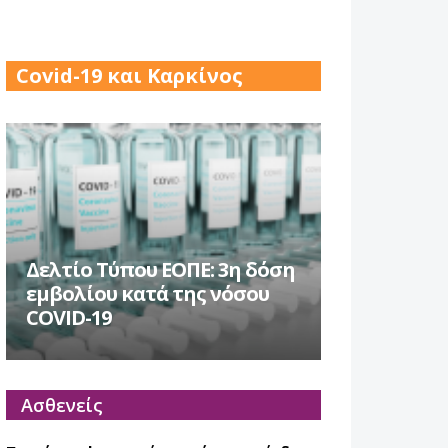
17 Δεκ 2025
Covid-19 και Καρκίνος
Δελτίο Τύπου ΕΟΠΕ: 3η δόση
εμβολίου κατά της νόσου
COVID-19
Ασθενείς