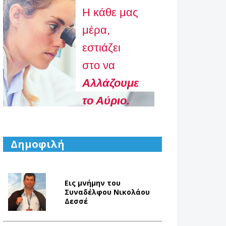
Η κάθε μας
μέρα,
εστιάζει
στο να
Aλλάζουμε
το Αύριο.
Δημοφιλή
Εις μνήμην του
Συναδέλφου Νικολάου
Δεσσέ