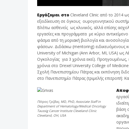
Εργάζομαι στο
Cleveland Clinic από το 2014
εξειδίκευση σε όγκους ουρογεννητικού συστήμα
Βλέπω ασθενείς ως κλινικός, αλλά επίσης ασχολ
εργασίες και προγράμματα με κύριο αντικείμενο
φάσμα από τη μοριακή βιολογία και ανοσολογία
φάσεων. Διδάσκω (mentoring) ειδικευόμενους κα
University of Michigan (Ann Arbor, MI, USA) ως Λ
Ογκολογίας για 3 χρόνια εκεί). Προηγουμένως, ε
χρόνια στο Drexel University College of Medicine
Σχολή Πανεπιστημίου Πάτρας και εκπόνηση διδα
στο Πανεπιστημίο Πάτρας (τριμελής επιτροπή:
Αποφά
εργασί
Πέτρος Γρίβας, MD, PhD, Associate Staff in
ιδιαίτ
Department of Hematology/Medical Oncology
βάση σ
Taussig Cancer Institute Cleveland Clinic
ακαδημ
Cleveland, OH, USA
οργανω
προγρά