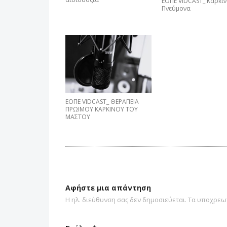
ΕΟΠΕ VIDCAST_ Καρκίν
Πνεύμονα
ΕΟΠΕ VIDCAST_ ΘΕΡΑΠΕΙΑ
ΠΡΩΙΜΟΥ ΚΑΡΚΙΝΟΥ ΤΟΥ
ΜΑΣΤΟΥ
Αφήστε μια απάντηση
Η ηλ. διεύθυνση σας δεν δημοσιεύεται.
Τα υποχρεωτ