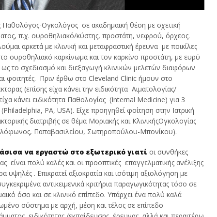
 ως Παθολόγος-Ογκολόγος σε ακαδημαική θέση με σχετική
τος, π.χ. ουροθηλιακό/κύστης, προστάτη, νεφρού, όρχεος.
ούμαι αρκετά με κλινική και μεταφραστική έρευνα με ποικίλες
 το ουροθηλιακό καρκίνωμα και τον καρκίνο προστάτη, με ευρύ
 ως το σχεδιασμό και διεξαγωγή κλινικών μελετών διαφόρων
ι φοιτητές. Πριν έρθω στο Cleveland Clinic ήμουν στο
έκτορας (επίσης είχα κάνει την ειδικότητα Αιματολογίας/
ίχα κάνει ειδικότητα Παθολογίας (Internal Medicine) για 3
 (Philadelphia, PA, USA). Eίχε προηγηθεί φοίτηση στην Ιατρική
κτορικής διατριβής σε θέμα Μοριακής και ΚλινικήςΟγκολογίας
 Καλόφωνος, Παπαβασιλείου, Σωτηροπούλου-Μπονίκου).
σισα να εργαστώ στο εξωτερικό γιατί
οι συνθήκες
ας είναι πολύ καλές και οι προοπτικές επαγγελματικής ανέλιξης
ερα υψηλές . Επικρατεί αξιοκρατία και ισότιμη αξιολόγηση με
υγκεκριμένα αντικειμενικά κριτήρια παραγωγικότητας τόσο σε
αικό όσο και σε κλινικό επίπεδο. Υπάρχει ένα πολύ καλά
μένο σύστημα με αρχή, μέση και τέλος σε επίπεδο
μματος ειδικότητας /εκπαίδευσης, έρευνας, αλλά και περαιτέρω