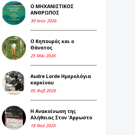
Ο ΜΗΧΑΝΙΣΤΙΚΟΣ
Και τα λεφτά
ΑΝΘΡΩΠΟΣ
ξαναγυρίζουν σε σένα.
30 Ιούν 2026
22 Μάι 2026
Ο Κηπουρός και ο
Μνήμη Νίκου Μαλάμου
Θάνατος
18 Μαρ 2026
25 Μάι 2026
Iμάντες και μετα -
Audre Lorde Ημερολόγια
πράτες (βαποράκια)
καρκίνου
μέρος δεύτερον, με τον
τρόπο του κεντρώνος
05 Φεβ 2026
(1).
06 Φεβ 2026
Η Ανακοίνωση της
Αλήθειας Στον 'Αρρωστο
Περασμένα μεσάνυχτα
18 Νοέ 2025
σ' όλη μου τη ζωή (1).