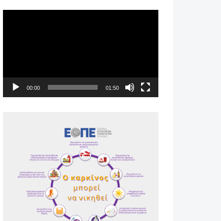
Πρόγραμμα
Αναπαραγωγής
Βίντεο
00:00
01:50