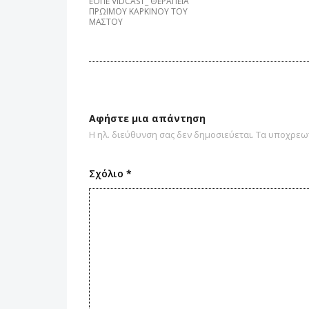
ΕΟΠΕ VIDCAST_ ΘΕΡΑΠΕΙΑ
ΠΡΩΙΜΟΥ ΚΑΡΚΙΝΟΥ ΤΟΥ
ΜΑΣΤΟΥ
Αφήστε μια απάντηση
Η ηλ. διεύθυνση σας δεν δημοσιεύεται.
Τα υποχρεωτ
Σχόλιο
*