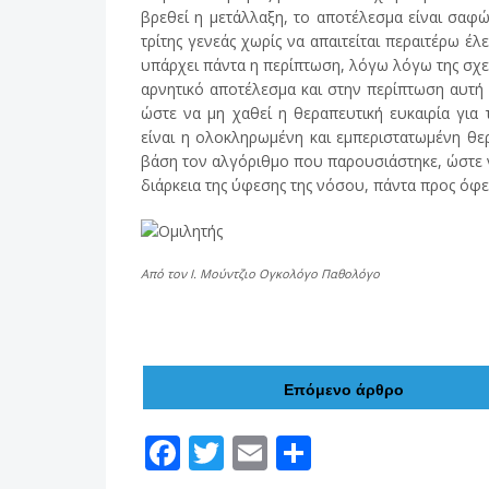
βρεθεί η μετάλλαξη, το αποτέλεσμα είναι σα
τρίτης γενεάς χωρίς να απαιτείται περαιτέρω έλ
υπάρχει πάντα η περίπτωση, λόγω λόγω της σχε
αρνητικό αποτέλεσμα και στην περίπτωση αυτή κ
ώστε να μη χαθεί η θεραπευτική ευκαιρία για 
είναι η ολοκληρωμένη και εμπεριστατωμένη θ
βάση τον αλγόριθμο που παρουσιάστηκε, ώστε 
διάρκεια της ύφεσης της νόσου, πάντα προς όφ
Από τον Ι. Μούντζιο Ογκολόγο Παθολόγο
Επόμενο άρθρο
F
T
E
Μ
ac
w
m
οι