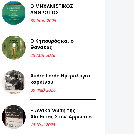
Ο ΜΗΧΑΝΙΣΤΙΚΟΣ
Και τα λεφτά
ΑΝΘΡΩΠΟΣ
ξαναγυρίζουν σε σένα.
30 Ιούν 2026
22 Μάι 2026
Ο Κηπουρός και ο
Μνήμη Νίκου Μαλάμου
Θάνατος
18 Μαρ 2026
25 Μάι 2026
Iμάντες και μετα -
Audre Lorde Ημερολόγια
πράτες (βαποράκια)
καρκίνου
μέρος δεύτερον, με τον
τρόπο του κεντρώνος
05 Φεβ 2026
(1).
06 Φεβ 2026
Η Ανακοίνωση της
Αλήθειας Στον 'Αρρωστο
Περασμένα μεσάνυχτα
18 Νοέ 2025
σ' όλη μου τη ζωή (1).