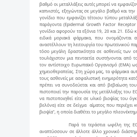
βαθμό οι μεταλλάξεις αυτές μπορεί να εμφανίζο
καπνιστές, εξηγώντας σε μεγάλο βαθμό και την
γονίδιο που εμφανίζει τέτοιου τύπου μεταλλάξ
παράγοντα (Epidermal Growth Factor Receptor
γονίδιο αφορούν τα εξόνια 19, 20 και 21. Εδώ 
ειδικά μοριακά φάρμακα, που ονομάζονται 
αναστέλλουν τη λειτουργία του πρωτεϊνικού π
τόσο μεγάλη δραστικότητα σε ασθενείς των ο
τουλάχιστον μια πενταετία συστήνονται από 
τον αντίστοιχο Ευρωπαϊκό Οργανισμό (ΕΜΑ) ως
χημειοθεραπείας. Στη χώρα μας, τα φάρμακα αυ
τους ασθενείς με ασφαλιστική ενημερότητα κατ
πρέπει να συνοδεύεται και από βεβαίωση του
πιστοποιεί την παρουσία της μετάλλαξης του EG
να πιστοποιηθεί είτε σε υλικό βιοψίας του 
βελόνα) είτε σε δείγμα αίματος που περιέχει
βιοψία”, η οποία διαθέτει το μεγάλο πλεονέκτη
Παρά τα τεράστια ωφέλη της EGFR-στοχ
αναπτύσσουν σε άλλοτε άλλο χρονικό διάστημα