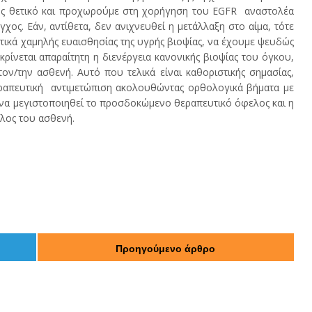
φώς θετικό και προχωρούμε στη χορήγηση του EGFR αναστολέα
εγχος. Εάν, αντίθετα, δεν ανιχνευθεί η μετάλλαξη στο αίμα, τότε
τικά χαμηλής ευαισθησίας της υγρής βιοψίας, να έχουμε ψευδώς
ρίνεται απαραίτητη η διενέργεια κανονικής βιοψίας του όγκου,
τον/την ασθενή. Αυτό που τελικά είναι καθοριστικής σημασίας,
εραπευτική αντιμετώπιση ακολουθώντας ορθολογικά βήματα με
να μεγιστοποιηθεί το προσδοκώμενο θεραπευτικό όφελος και η
ελος του ασθενή.
Προηγούμενο άρθρο