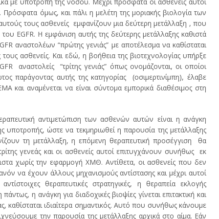
ικά με υποτροπή της νόσου. Μέχρι πρόσφατα οι ασθενείς αυτοί
. Πρόσφατα όμως, και πάλι η μελέτη της μοριακής βιολογία των
 αυτούς τους ασθενείς εμφανίζουν μια δεύτερη μετάλλαξη , που
 του EGFR. H εμφάνιση αυτής της δεύτερης μετάλλαξης καθιστά
EGFR αναστολέων “πρώτης γενιάς” με αποτέλεσμα να καθίσταται
τους ασθενείς. Και εδώ, η βοήθεια της βιοτεχνολογίας υπήρξε
FR αναστολείς “τρίτης γενιάς” όπως ονομάζονται, οι οποίοι
ος παράγοντας αυτής της κατηγορίας (οσιμερτινίμπη), έλαβε
MA και αναμένεται να είναι σύντομα εμπορικά διαθέσιμος στη
εραπευτική αντιμετώπιση των ασθενών αυτών είναι η ανάγκη
ης υποτροπής, ώστε να τεκμηριωθεί η παρουσία της μετάλλαξης
νίζουν τη μετάλλαξη, η επόμενη θεραπευτική προσέγγιση θα
ρίτης γενεάς και οι ασθενείς αυτοί επιτυγχάνουν συνήθως εκ
λιστα χωρίς την εφαρμογή ΧΜΘ. Αντίθετα, οι ασθενείς που δεν
όν να έχουν άλλους μηχανισμούς αντίστασης και μέχρι αυτοί
ντίστοιχες θεραπευτικές στρατηγικές, η θεραπεία εκλογής
πάντως, η ανάγκη για διαδοχικές βιοψίες γίνεται επιτακτική και
ς, καθίσταται ιδιαίτερα σημαντικός. Αυτό που συνήθως κάνουμε
νιχνεύσουμε την παρουσία της μετάλλαξης αρχικά στο αίμα. Εάν