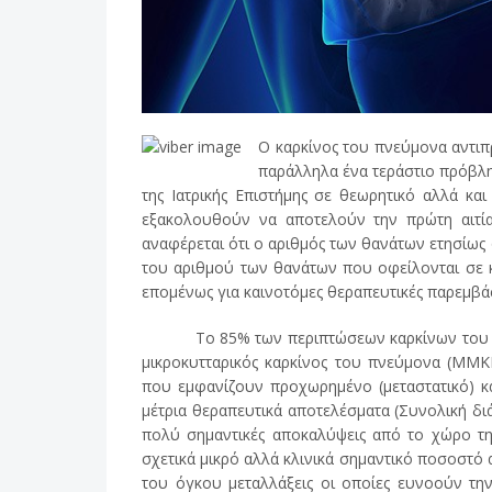
Ο καρκίνος του πνεύμονα αντιπ
παράλληλα ένα τεράστιο πρόβλη
της Ιατρικής Επιστήμης σε θεωρητικό αλλά κα
εξακολουθούν να αποτελούν την πρώτη αιτία
αναφέρεται ότι ο αριθμός των θανάτων ετησίω
του αριθμού των θανάτων που οφείλονται σε κ
επομένως για καινοτόμες θεραπευτικές παρεμβάσ
Το 85% των περιπτώσεων καρκίνων του πνεύ
μικροκυτταρικός καρκίνος του πνεύμονα (ΜΜΚ
που εμφανίζουν προχωρημένο (μεταστατικό) κα
μέτρια θεραπευτικά αποτελέσματα (Συνολική διά
πολύ σημαντικές αποκαλύψεις από το χώρο τη
σχετικά μικρό αλλά κλινικά σημαντικό ποσοστ
του όγκου μεταλλάξεις οι οποίες ευνοούν την