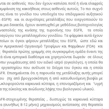
νται σε ασθενείς που δεν έχουν καπνίσει ποτέ ή είναι ελαφρείς
 εμφάνιση της κακοήθειας στους ασθενείς αυτούς. Το πιο συχνό
εις είναι το γονίδιο του υποδοχέα του επιδερμικού αυξητικού
 -EGFR) και οι συχνότερες μεταλλάξεις που ενεργοποιούν το
και μια δεκαετία, έχουν αναπτυχθεί με μεθόδους βιοτεχνολογίας
αναστολείς της κινάσης της τυροσίνης του EGFR, τα οποία
αραγώγου του μεταλλαγμένου γονιδίου. Τα φάρμακα αυτά έχουν
ποίων οι όγκοι φέρουν μεταλλάξεις του EGFR, ώστε εδώ και
τον Αμερικανικό Οργανισμό Τροφίμων και Φαρμάκων (FDA) και
 θεραπεία πρώτης γραμμής στη συγκεκριμένη ομάδα έναντι της
τά είναι εμπορικά διαθέσιμα και χορηγούνται δωρεάν σε όλους
όπιν γνωμάτευσης από τον ειδικό ιατρό (ογκολόγο), η οποία θα
 εργαστηρίου που ανέλυσε το δείγμα του όγκου και η οποία
FR. Eπισημαίνεται ότι η παρουσία της μετάλλαξης αυτής μπορεί
όγκου (πχ από βρογχοσκόπηση ή από κατευθυνόμενη βιοψία με
 κυκλοφορούντα καρκινικά κύτταρα, η επονομαζόμενη και “υγρή
μα της εύκολης και ανώδυνης λήψης του βιολογικού υλικού.
ευμένης θεραπείας , δυστυχώς τα καρκινικά κύτταρα
 (συνήθως 8-12 μήνες) μηχανισμούς αντίστασης στη θεραπεία