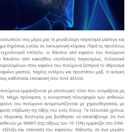
ροσωπεύει στις μέρες μας τη μεγαλύτερη παγκόσμια μάστιγα και
μα δημόσιας υγείας σε οικουμενική κλίμακα. Παρά τις προόδους
ι τεχνολογικό επίπεδο, οι θάνατοι από καρκίνο του πνεύμονα
 θανάτου από κακοήθεις νεοπλασίες παγκοσμίως. Ενδεικτικά
ς οφειλομένων στον καρκίνο του πνεύμονα ξεπερνά το άθροισμα
αρκίνο μαστού, παχέος εντέρου και προστάτου μαζί. Η ανάγκη
εις καθίσταται επιτακτική όσο ποτέ άλλοτε.
μονα εμφανίζονται με ιστολογικό τύπο που ονομάζεται μη
Π). Μέχρι πρόσφατα, η συντριπτική πλειοψηφία των ασθενών
ρκίνο του πνεύμονα αντιμετωπίζονταν με χημειοθεραπεία, με
μεση επιβίωση της τάξης του ενός έτους). Τα τελευταία χρόνια,
ς Μοριακής Βιολογίας μας βοήθησαν να καταλάβουμε ότι ένα
ό ασθενών με ΜΜΚΠ (της τάξεως του 10-15%) εμφανίζει στο DNA
 εξέλιξη και επέκταση του καρκίνου. Μάλιστα, σε ένα μεγάλο