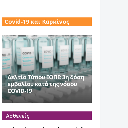
17 Δεκ 2025
Covid-19 και Καρκίνος
Δελτίο Τύπου ΕΟΠΕ: 3η δόση
εμβολίου κατά της νόσου
COVID-19
Ασθενείς