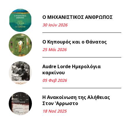
Ο ΜΗΧΑΝΙΣΤΙΚΟΣ ΑΝΘΡΩΠΟΣ
Και τα λεφτά ξαναγυρίζουν
σε σένα.
30 Ιούν 2026
22 Μάι 2026
Ο Κηπουρός και ο Θάνατος
Μνήμη Νίκου Μαλάμου
25 Μάι 2026
18 Μαρ 2026
Audre Lorde Ημερολόγια
καρκίνου
Iμάντες και μετα - πράτες
(βαποράκια) μέρος
05 Φεβ 2026
δεύτερον, με τον τρόπο του
κεντρώνος (1).
Η Ανακοίνωση της Αλήθειας
06 Φεβ 2026
Στον 'Αρρωστο
18 Νοέ 2025
Περασμένα μεσάνυχτα σ' όλη
μου τη ζωή (1).
17 Δεκ 2025