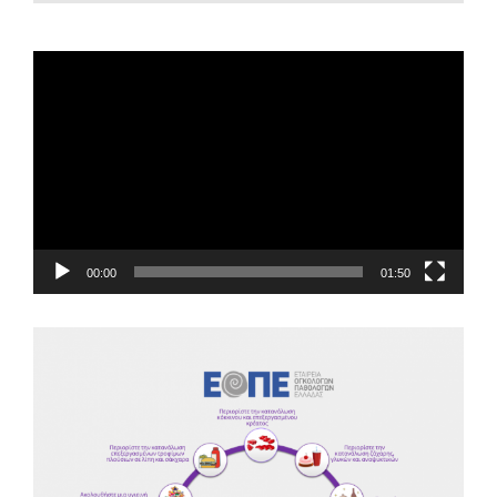
EOPE Short Film
Πρόγραμμα
Αναπαραγωγής
Βίντεο
00:00
01:50