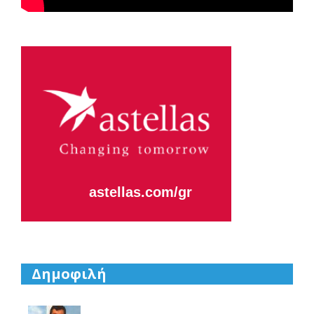
Astellas-MAR22-FEB23
astellas.com/gr
Δημοφιλή