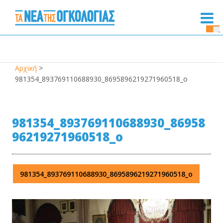
Se
Bu
Αρχική
>
981354_893769110688930_8695896219271960518_o
981354_893769110688930_86958
96219271960518_o
981354_893769110688930_8695896219271960518_o