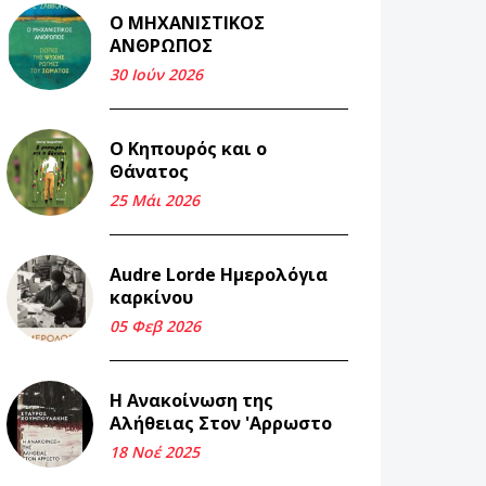
Ο ΜΗΧΑΝΙΣΤΙΚΟΣ
Και τα λεφτά
ΑΝΘΡΩΠΟΣ
ξαναγυρίζουν σε σένα.
30 Ιούν 2026
22 Μάι 2026
Ο Κηπουρός και ο
Μνήμη Νίκου Μαλάμου
Θάνατος
18 Μαρ 2026
25 Μάι 2026
Iμάντες και μετα -
Audre Lorde Ημερολόγια
πράτες (βαποράκια)
καρκίνου
μέρος δεύτερον, με τον
τρόπο του κεντρώνος
05 Φεβ 2026
(1).
06 Φεβ 2026
Η Ανακοίνωση της
Αλήθειας Στον 'Αρρωστο
Περασμένα μεσάνυχτα
18 Νοέ 2025
σ' όλη μου τη ζωή (1).