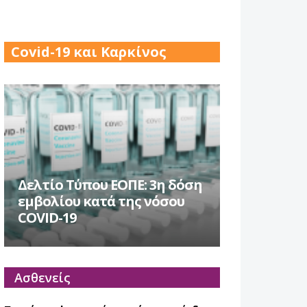
17 Δεκ 2025
Covid-19 και Καρκίνος
Δελτίο Τύπου ΕΟΠΕ: 3η δόση
εμβολίου κατά της νόσου
COVID-19
Ασθενείς