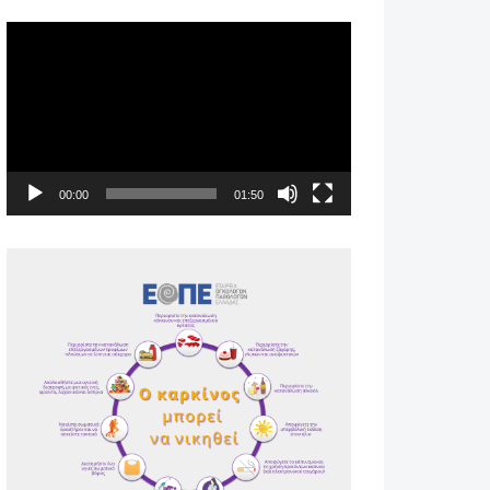
Πρόγραμμα
Αναπαραγωγής
Βίντεο
00:00
01:50