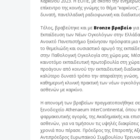
Καρκίνου 2023. Η ΕΟΠΕ, με σκοπό την ενημέρωσ
επίκεντρο της κοινής γνώμης το θέμα “καρκίνος
δυνατή, πανελλαδική ραδιοφωνική και διαδικτυα
Τέλος, βραβεύτηκε και με
Bronze βραβείο
για
Εκπαίδευση των Νέων Ογκολόγων στην Ελλάδα.
Ανοικτό Πανεπιστήμιο ξεκίνησαν πρόσφατα μια 
το θεμελιώδη και ουσιαστικό αρωγό της εκπαίδ
στην Παθολογική Ογκολογία στη χώρα μας. Μέσω
καινοτόμο εκπαιδευτική πρωτοβουλία στη χώρα μ
προάγουν από κοινού την εκπαιδευτική διαδικα
καλύτερο δυνατό τρόπο την απαραίτητη γνώση, 
καθημερινή κλινική πρακτική των νέων ογκολόγ
ασθενών με καρκίνο.
Η απονομή των βραβείων πραγματοποιήθηκε σε 
ξενοδοχείο Athenaeum InterContinental, όπου
φαρμακευτικής αγοράς, της Ακαδημαϊκής και επ
ασθενών, για να τιμήσουν τις υψηλές διακρίσεις
χρονιά που πέρασε. Πρόεδρος της Επιτροπής Αξι
Αντιπρόεδρος Ευρωπαϊκού Συμβουλίου Έρευνας 