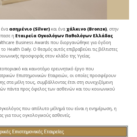
, ένα
ασημένιο (
Silver
)
και ένα
χάλκινο (
Bronze
)
, στην
έσπασε η
Εταιρεία Ογκολόγων Παθολόγων Ελλάδας
althcare Business Awards που διοργανώθηκε για όγδοη
το Health Daily. Ο θεσμός αυτός επιβραβεύει τις βέλτιστες
 κοινωνικής προσφοράς στον κλάδο της Υγείας.
τοποριακό και καινοτόμο ερευνητικό έργο που
Ιατρικών Επιστημονικών Εταιρειών, οι οποίες προσφέρουν
σης στα μέλη τους, συμβάλλοντας έτσι στη συνεχιζόμενη
ρών πάντα προς όφελος των ασθενών και του κοινωνικού
γκολόγος που απόλυτο μέλημά του είναι η ενημέρωση, η
ας για τους ογκολογικούς ασθενείς.