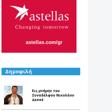
Η κάθε μας
μέρα,
εστιάζει
στο να
Aλλάζουμε
το Αύριο.
Δημοφιλή
Εις μνήμην του
Συναδέλφου Νικολάου
Δεσσέ