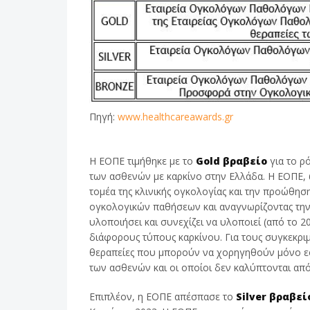
Πηγή:
www.healthcareawards.gr
Η ΕΟΠΕ τιμήθηκε με το
Gold βραβείο
για το ρ
των ασθενών με καρκίνο στην Ελλάδα. Η ΕΟΠΕ, 
τομέα της κλινικής ογκολογίας και την προώθησ
ογκολογικών παθήσεων και αναγνωρίζοντας την
υλοποιήσει και συνεχίζει να υλοποιεί (από το 
διάφορους τύπους καρκίνου. Για τους συγκεκρι
θεραπείες που μπορούν να χορηγηθούν μόνο εφ
των ασθενών και οι οποίοι δεν καλύπτονται απ
Επιπλέον, η ΕΟΠΕ απέσπασε το
Silver βραβεί