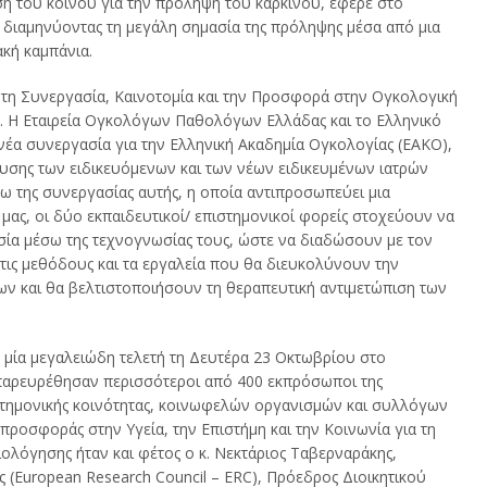
η του κοινού για την πρόληψη του καρκίνου, έφερε στο
”, διαμηνύοντας τη μεγάλη σημασία της πρόληψης μέσα από μια
κή καμπάνια.
 τη Συνεργασία, Καινοτομία και την Προσφορά στην Ογκολογική
 Η Εταιρεία Ογκολόγων Παθολόγων Ελλάδας και το Ελληνικό
νέα συνεργασία για την Ελληνική Ακαδημία Ογκολογίας (ΕΑΚΟ),
ευσης των ειδικευόμενων και των νέων ειδικευμένων ιατρών
 της συνεργασίας αυτής, η οποία αντιπροσωπεύει μια
ας, οι δύο εκπαιδευτικοί/ επιστημονικοί φορείς στοχεύουν να
σία μέσω της τεχνογνωσίας τους, ώστε να διαδώσουν με τον
τις μεθόδους και τα εργαλεία που θα διευκολύνουν την
ων και θα βελτιστοποιήσουν τη θεραπευτική αντιμετώπιση των
μία μεγαλειώδη τελετή τη Δευτέρα 23 Οκτωβρίου στο
 παρευρέθησαν περισσότεροι από 400 εκπρόσωποι της
ιστημονικής κοινότητας, κοινωφελών οργανισμών και συλλόγων
 προσφοράς στην Υγεία, την Επιστήμη και την Κοινωνία για τη
ολόγησης ήταν και φέτος ο κ. Νεκτάριος Ταβερναράκης,
(European Research Council – ERC), Πρόεδρος Διοικητικού