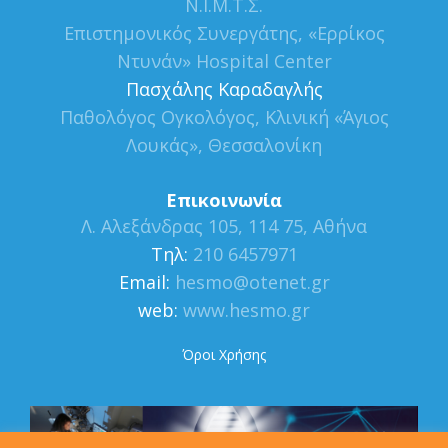
Ν.Ι.Μ.Τ.Σ.
Επιστημονικός Συνεργάτης, «Ερρίκος
Ντυνάν» Hospital Center
Πασχάλης Καραδαγλής
Παθολόγος Ογκολόγος, Κλινική «Άγιος
Λουκάς», Θεσσαλονίκη
Επικοινωνία
Λ. Αλεξάνδρας 105, 114 75, Αθήνα
Τηλ:
210 6457971
Εmail:
hesmo@otenet.gr
web:
www.hesmo.gr
Όροι Χρήσης