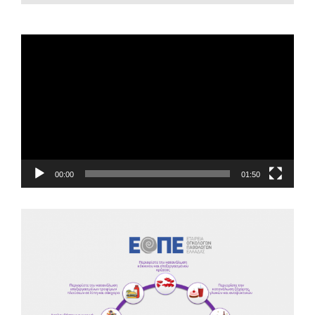
EOPE Short Film
Πρόγραμμα
Αναπαραγωγής
Βίντεο
00:00
01:50