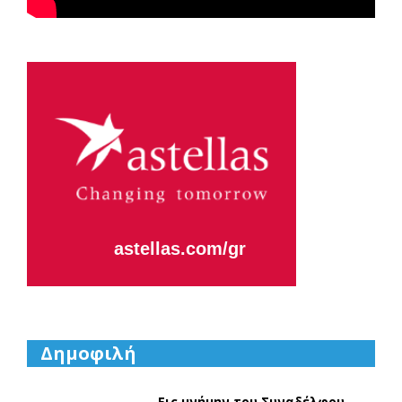
Astellas-MAR22-FEB23
astellas.com/gr
Δημοφιλή
Εις μνήμην του Συναδέλφου