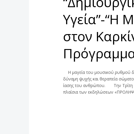
“Δημιουργι
Υγεία”-“Η 
στον Καρκί
Πρόγραμμ
Η μαγεία του μουσικού ρυθμού δεν
δύναμη ψυχής και θεραπεία σώματος.
ίασης του ανθρώπου. Την Τρίτη 2
πλαίσια των εκδηλώσεων «ΠΡΟΛΗΨ