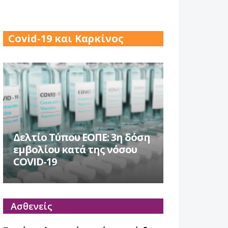
17 Δεκ 2025
Covid-19 και Καρκίνος
Δελτίο Τύπου ΕΟΠΕ: 3η δόση
εμβολίου κατά της νόσου
COVID-19
Ασθενείς