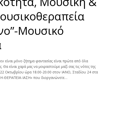
κότητα, Μουσική &
ι
ν
ς
ο
υ
Μουσικοθεραπεία
νο”-Μουσικό
α
 είναι μόνο ζήτημα φαντασίας είναι πρώτα από όλα
 Θα είναι χαρά μας να μοιραστούμε μαζί σας τις νότες της
2 Οκτωβρίου ώρα 18.00-20.00 στον IANO, Σταδίου 24 στα
Η-ΘΕΡΑΠΕΙΑ-ΙΑΣΗ» που διοργανώνετε…