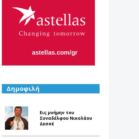
astellas.com/gr
Δημοφιλή
Εις μνήμην του
Συναδέλφου Νικολάου
Δεσσέ