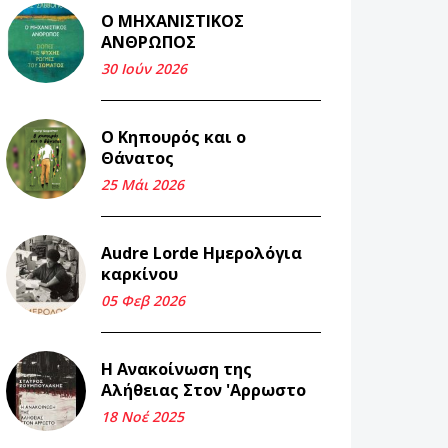
Ο ΜΗΧΑΝΙΣΤΙΚΟΣ
Και τα λεφτά
ΑΝΘΡΩΠΟΣ
ξαναγυρίζουν σε σένα.
30 Ιούν 2026
22 Μάι 2026
Ο Κηπουρός και ο
Μνήμη Νίκου Μαλάμου
Θάνατος
18 Μαρ 2026
25 Μάι 2026
Iμάντες και μετα -
Audre Lorde Ημερολόγια
πράτες (βαποράκια)
καρκίνου
μέρος δεύτερον, με τον
τρόπο του κεντρώνος
05 Φεβ 2026
(1).
06 Φεβ 2026
Η Ανακοίνωση της
Αλήθειας Στον 'Αρρωστο
Περασμένα μεσάνυχτα
18 Νοέ 2025
σ' όλη μου τη ζωή (1).