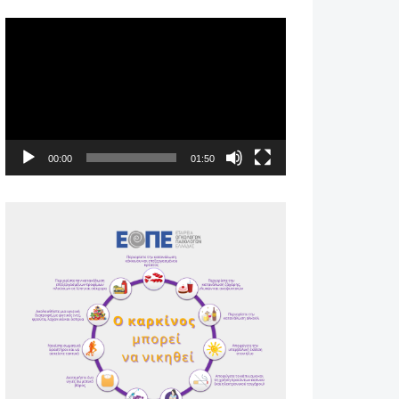
Πρόγραμμα
Αναπαραγωγής
Βίντεο
00:00
01:50