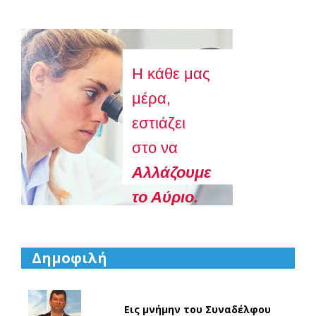
Astellas-MAR22-FEB23
Η κάθε μας
μέρα,
εστιάζει
στο να
Aλλάζουμε
το Αύριο.
Δημοφιλή
Εις μνήμην του Συναδέλφου