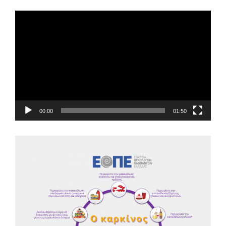
EOPE Short Film
Πρόγραμμα
Αναπαραγωγής
Βίντεο
00:00
01:50