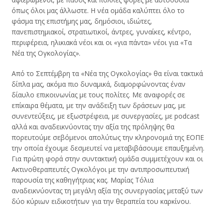
όπως όλοι μας άλλωστε. Η νέα ομάδα καλύπτει όλο το
φάσμα της επιστήμης μας, δημόσιοι, ιδιώτες,
πανεπιστημιακοί, στρατιωτικοί, άντρες, γυναίκες, κέντρο,
περιφέρεια, ηλικιακά νέοι και οι «για πάντα» νέοι για «Τα
Νέα της Ογκολογίας».
Από το Σεπτέμβρη τα «Νέα της Ογκολογίας» θα είναι τακτικά
δίπλα μας, ακόμα πιο δυναμικά, διαμορφώνοντας έναν
δίαυλο επικοινωνίας με τους πολίτες. Με αναφορές σε
επίκαιρα θέματα, με την ανάδειξη των δράσεων μας, με
συνεντεύξεις, με εξωστρέφεια, με συνεργασίες, με podcast
αλλά και αναδεικνύοντας την αξία της πρόληψης θα
πορευτούμε σεβόμενοι απολύτως την κληρονομιά της ΕΟΠΕ
την οποία έχουμε δεσμευτεί να μεταβιβάσουμε επαυξημένη.
Για πρώτη φορά στην συντακτική ομάδα συμμετέχουν και οι
Ακτινοθεραπευτές Ογκολόγοι με την αντιπροσωπευτική
παρουσία της καθηγήτριας κας. Μαρίας Τόλια
αναδεικνύοντας τη μεγάλη αξία της συνεργασίας μεταξύ των
δύο κύριων ειδικοτήτων για την θεραπεία του καρκίνου.