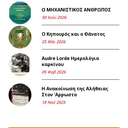
Ο ΜΗΧΑΝΙΣΤΙΚΟΣ ΑΝΘΡΩΠΟΣ
Και τα λεφτά ξαναγυρίζουν
σε σένα.
30 Ιούν 2026
22 Μάι 2026
Ο Κηπουρός και ο Θάνατος
Μνήμη Νίκου Μαλάμου
25 Μάι 2026
18 Μαρ 2026
Audre Lorde Ημερολόγια
καρκίνου
Iμάντες και μετα - πράτες
(βαποράκια) μέρος
05 Φεβ 2026
δεύτερον, με τον τρόπο του
κεντρώνος (1).
Η Ανακοίνωση της Αλήθειας
06 Φεβ 2026
Στον 'Αρρωστο
18 Νοέ 2025
Περασμένα μεσάνυχτα σ' όλη
μου τη ζωή (1).
17 Δεκ 2025