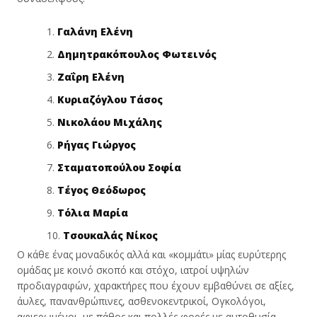
Γαλάνη Ελένη
Δημητρακόπουλος Φωτεινός
Ζαΐρη Ελένη
Κυριαζόγλου Τάσος
Νικολάου Μιχάλης
Ρήγας Γιώργος
Σταματοπούλου Σοφία
Τέγος Θεόδωρος
Τόλια Μαρία
Τσουκαλάς Νίκος
Ο κάθε ένας μοναδικός αλλά και «κομμάτι» μίας ευρύτερης
ομάδας με κοινό σκοπό και στόχο, ιατροί υψηλών
προδιαγραφών, χαρακτήρες που έχουν εμβαθύνει σε αξίες,
άυλες, πανανθρώπινες, ασθενοκεντρικοί, Ογκολόγοι,
αφιερωμένοι, με πάθος και πολλές φορές με αυτοθυσία