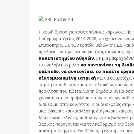
H κοινή δράση για τους σπάνιους καρκίνους (Joi
Πρόγραμμα Υγείας 2014-2020, στοχεύει να ενσωμ
Επιτροπής (Ε.Ε.), των κρατών μελών της Ε.Ε. κ
πρόληψη και την έρευνα για τους σπάνιους καρκ
Πανεπιστημίου Αθηνών
, με μια μακροχρόνι
το αναλάβει το ρόλο
να συντονίσει τη διά
επίπεδο, να συντονίσει το πακέτο εργασ
εξατομικευμένη ιατρική
και να συμμετέχει
ιατρική εκπαίδευση και την πολιτική αντιμετώπι
πρόκληση που τίθεται για τη δημόσια υγεία όσ
χαρακτηριστικά προβλήματα των σπάνιων ασθενε
διαθέσιμη στην κοινότητα, ή οι δυσκολίες στην 
μιας έγκαιρης και κατάλληλης διάγνωσης και μια
Μια ακριβής κλινική, παθολογική και βιολογική
βασικός παράγοντας για τον καθορισμό της θεραπ
ποιότητα ζωής του. Και βέβαια, η εξατομικευμέ