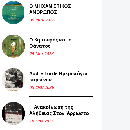
Ο ΜΗΧΑΝΙΣΤΙΚΟΣ
Και τα λεφτά
ΑΝΘΡΩΠΟΣ
ξαναγυρίζουν σε σένα.
30 Ιούν 2026
22 Μάι 2026
Ο Κηπουρός και ο
Μνήμη Νίκου Μαλάμου
Θάνατος
18 Μαρ 2026
25 Μάι 2026
Iμάντες και μετα -
Audre Lorde Ημερολόγια
πράτες (βαποράκια)
καρκίνου
μέρος δεύτερον, με τον
τρόπο του κεντρώνος
05 Φεβ 2026
(1).
06 Φεβ 2026
Η Ανακοίνωση της
Αλήθειας Στον 'Αρρωστο
Περασμένα μεσάνυχτα
18 Νοέ 2025
σ' όλη μου τη ζωή (1).