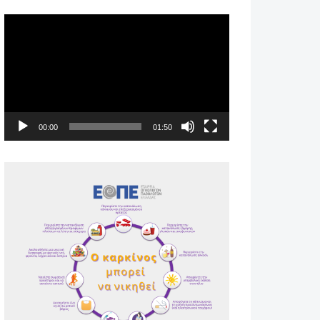
Πρόγραμμα
Αναπαραγωγής
Βίντεο
00:00
01:50