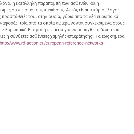
 λόγο, η κατάλληλη παραπομπή των ασθενών και η
σιμες στους σπάνιους καρκίνους. Αυτός είναι ο κύριος λόγος
ις προσπάθειές του, στην ουσία, γύρω από τα νέα ευρωπαϊκά
αναφοράς, τρία από τα οποία αφιερώνονται συγκεκριμένα στους
ν Ευρωπαϊκή Επιτροπή ως μέσα για να παραχθεί η “ιδιαίτερα
ιες ή σύνθετες ασθένειες χαμηλής-επικράτησης”. Τα εως σημερα
http://www.rd-action.eu/european-reference-networks-