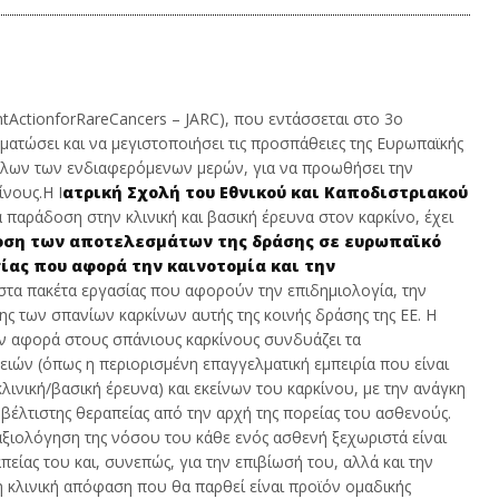
ι
ν
ς
ο
υ
ntActionforRareCancers – JARC), που εντάσσεται στο 3ο
ατώσει και να μεγιστοποιήσει τις προσπάθειες της Ευρωπαϊκής
αι όλων των ενδιαφερόμενων μερών, για να προωθήσει την
ίνους.Η Ι
ατρική Σχολή του Εθνικού και Καποδιστριακού
α παράδοση στην κλινική και βασική έρευνα στον καρκίνο, έχει
δοση των αποτελεσμάτων της δράσης σε ευρωπαϊκό
ίας που αφορά την καινοτομία και την
 στα πακέτα εργασίας που αφορούν την επιδημιολογία, την
σης των σπανίων καρκίνων αυτής της κοινής δράσης της ΕΕ. Η
ον αφορά στους σπάνιους καρκίνους συνδυάζει τα
ιών (όπως η περιορισμένη επαγγελματική εμπειρία που είναι
κλινική/βασική έρευνα) και εκείνων του καρκίνου, με την ανάγκη
ς βέλτιστης θεραπείας από την αρχή της πορείας του ασθενούς.
 αξιολόγηση της νόσου του κάθε ενός ασθενή ξεχωριστά είναι
είας του και, συνεπώς, για την επιβίωσή του, αλλά και την
νη κλινική απόφαση που θα παρθεί είναι προϊόν ομαδικής