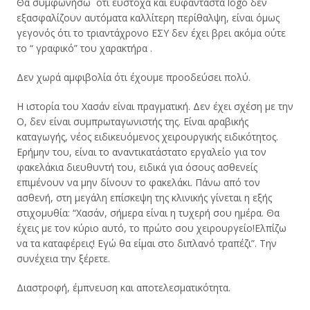
Θα συμφωνήσω ότι εύστοχα και ευφάνταστα logo δεν
εξασφαλίζουν αυτόματα καλλίτερη περίθαλψη, είναι όμως
γεγονός ότι το τριαντάχρονο ΕΣΥ δεν έχει βρει ακόμα ούτε
το “ γραφικό” του χαρακτήρα .
Δεν χωρά αμφιβολία ότι έχουμε προοδεύσει πολύ.
Η ιστορία του Χασάν είναι πραγματική. Δεν έχει σχέση με την
Ο, δεν είναι συμπρωταγωνιστής της. Είναι αραβικής
καταγωγής, νέος ειδικευόμενος χειρουργικής ειδικότητος.
Ερήμην του, είναι το αναντικατάστατο εργαλείο για τον
φακελάκια διευθυντή του, ειδικά για όσους ασθενείς
επιμένουν να μην δίνουν το φακελάκι. Πάνω από τον
ασθενή, στη μεγάλη επίσκεψη της κλινικής γίνεται η εξής
στιχομυθία: “Χασάν, σήμερα είναι η τυχερή σου ημέρα. Θα
έχεις με τον κύριο αυτό, το πρώτο σου χειρουργείο!Eλπίζω
να τα καταφέρεις! Εγώ θα είμαι στο διπλανό τραπέζι”. Την
συνέχεια την ξέρετε.
Διαστροφή, έμπνευση και αποτελεσματικότητα.