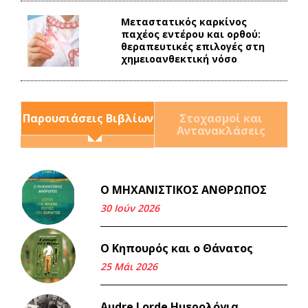
Mεταστατικός καρκίνος
παχέος εντέρου και ορθού:
θεραπευτικές επιλογές στη
χημειοανθεκτική νόσο
Παρουσιάσεις Βιβλίων
Στοχασμοί και
Αντανακλάσεις
Ο ΜΗΧΑΝΙΣΤΙΚΟΣ ΑΝΘΡΩΠΟΣ
Και τα λεφτά ξαναγυρίζουν
σε σένα.
30 Ιούν 2026
22 Μάι 2026
Ο Κηπουρός και ο Θάνατος
Μνήμη Νίκου Μαλάμου
25 Μάι 2026
18 Μαρ 2026
Audre Lorde Ημερολόγια