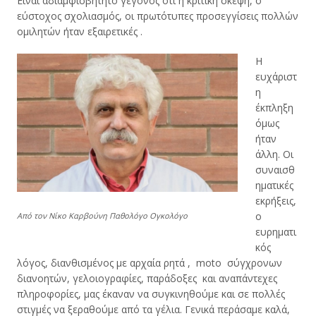
Είναι αδιαμφισβήτητο γεγονός ότι η κριτική σκέψη, ο
εύστοχος σχολιασμός, οι πρωτότυπες προσεγγίσεις πολλών
ομιλητών ήταν εξαιρετικές .
Η
ευχάριστ
η
έκπληξη
όμως
ήταν
άλλη. Οι
συναισθ
ηματικές
εκρήξεις,
ο
Από τον Νίκο Καρβούνη Παθολόγο Ογκολόγο
ευρηματι
κός
λόγος, διανθισμένος με αρχαία ρητά , moto σύγχρονων
διανοητών, γελοιογραφίες, παράδοξες και αναπάντεχες
πληροφορίες, μας έκαναν να συγκινηθούμε και σε πολλές
στιγμές να ξεραθούμε από τα γέλια. Γενικά περάσαμε καλά,