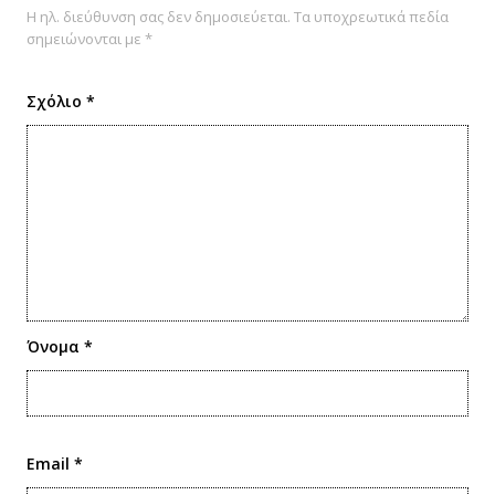
Η ηλ. διεύθυνση σας δεν δημοσιεύεται.
Τα υποχρεωτικά πεδία
σημειώνονται με
*
Σχόλιο
*
Όνομα
*
Email
*