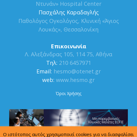
Ντυνάν» Hospital Center
Πασχάλης Καραδαγλής
Παθολόγος Ογκολόγος, Κλινική «Άγιος
Λουκάς», Θεσσαλονίκη
Επικοινωνία
Λ. Αλεξάνδρας 105, 114 75, Αθήνα
Τηλ:
210 6457971
Εmail:
hesmo@otenet.gr
web:
www.hesmo.gr
Όροι Χρήσης
Ο ιστότοπος αυτός χρησιμοποιεί cookies για να διασφαλίσει