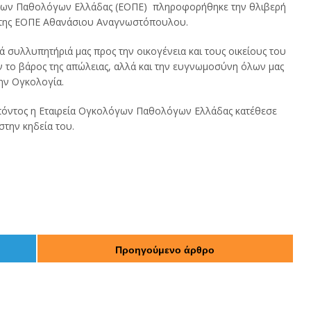
λόγων Παθολόγων Ελλάδας (ΕΟΠΕ) πληροφορήθηκε την θλιβερή
 της ΕΟΠΕ Αθανάσιου Αναγνωστόπουλου.
 συλλυπητήριά μας προς την οικογένεια και τους οικείους του
ν το βάρος της απώλειας, αλλά και την ευγνωμοσύνη όλων μας
ην Ογκολογία.
λιπόντος η Εταιρεία Ογκολόγων Παθολόγων Ελλάδας κατέθεσε
στην κηδεία του.
Προηγούμενο άρθρο