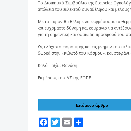
Το Διοικητικό Συμβούλιο της Εταιρείας Ογκο
απώλεια του εκλεκτού συναδέλφου και μέλους
Με το παρόν θα θέλαμε να εκφράσουμε τα θερμά
και ευχόμαστε δύναμη και κουράγιο να αντέξου
για τη σημαντική και ουσιώδη προσφορά του στ
Ως ελάχιστο φόρο τιμής και εις μνήμην του εκ
δωρεά στην «Κιβωτό του Κόσμου», και στεφάνι 
Καλό Ταξίδι Θανάση
Εκ μέρους του ΔΣ της ΕΟΠΕ
Επόμενο άρθρο
F
T
E
Μ