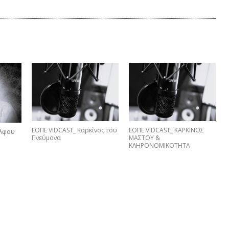
ΕΟΠΕ VIDCAST_ Καρκίνος του
ΕΟΠΕ VIDCAST_ ΚΑΡΚΙΝΟΣ
έλφου
Πνεύμονα
ΜΑΣΤΟΥ &
ΚΛΗΡΟΝΟΜΙΚΟΤΗΤΑ