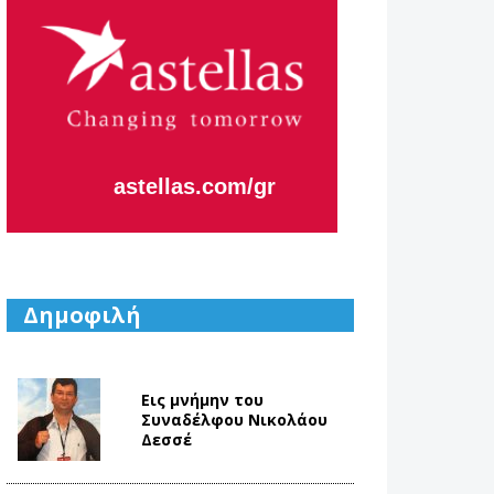
astellas.com/gr
Δημοφιλή
Εις μνήμην του
Συναδέλφου Νικολάου
Δεσσέ