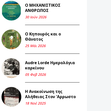
Ο ΜΗΧΑΝΙΣΤΙΚΟΣ
Και τα λεφτά
ΑΝΘΡΩΠΟΣ
ξαναγυρίζουν σε σένα.
30 Ιούν 2026
22 Μάι 2026
Ο Κηπουρός και ο
Μνήμη Νίκου Μαλάμου
Θάνατος
18 Μαρ 2026
25 Μάι 2026
Iμάντες και μετα -
Audre Lorde Ημερολόγια
πράτες (βαποράκια)
καρκίνου
μέρος δεύτερον, με τον
τρόπο του κεντρώνος
05 Φεβ 2026
(1).
06 Φεβ 2026
Η Ανακοίνωση της
Αλήθειας Στον 'Αρρωστο
Περασμένα μεσάνυχτα
18 Νοέ 2025
σ' όλη μου τη ζωή (1).