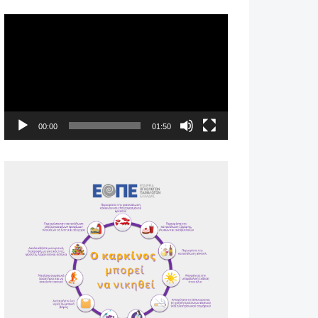
Πρόγραμμα
Αναπαραγωγής
Βίντεο
00:00
01:50