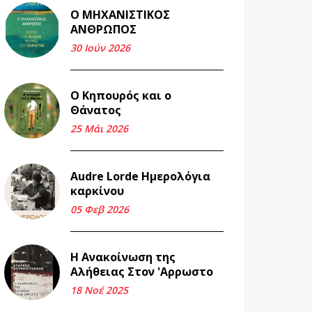
Ο ΜΗΧΑΝΙΣΤΙΚΟΣ
Και τα λεφτά
ΑΝΘΡΩΠΟΣ
ξαναγυρίζουν σε σένα.
30 Ιούν 2026
22 Μάι 2026
Ο Κηπουρός και ο
Μνήμη Νίκου Μαλάμου
Θάνατος
18 Μαρ 2026
25 Μάι 2026
Iμάντες και μετα -
Audre Lorde Ημερολόγια
πράτες (βαποράκια)
καρκίνου
μέρος δεύτερον, με τον
τρόπο του κεντρώνος
05 Φεβ 2026
(1).
06 Φεβ 2026
Η Ανακοίνωση της
Αλήθειας Στον 'Αρρωστο
Περασμένα μεσάνυχτα
18 Νοέ 2025
σ' όλη μου τη ζωή (1).