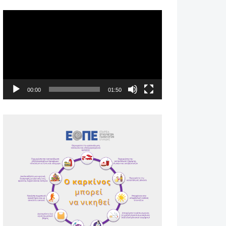
Πρόγραμμα
Αναπαραγωγής
Βίντεο
00:00
01:50