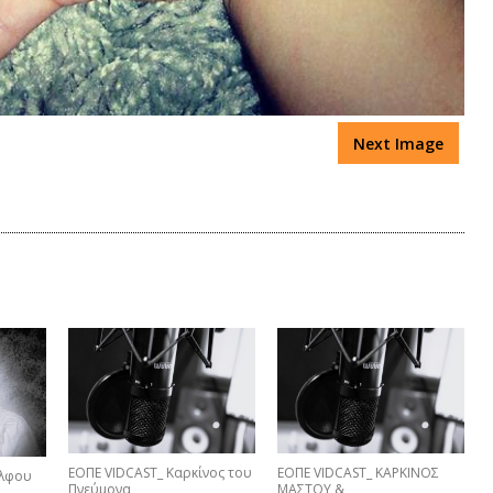
Next Image
ΕΟΠΕ VIDCAST_ Καρκίνος του
ΕΟΠΕ VIDCAST_ ΚΑΡΚΙΝΟΣ
έλφου
Πνεύμονα
ΜΑΣΤΟΥ &