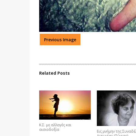
Previous Image
Related Posts
Κ.Σ. με αλλαγές και
αισιοδοξία
Εις μνήμην της Συναδ
Αντωνίας (Τώνιας)