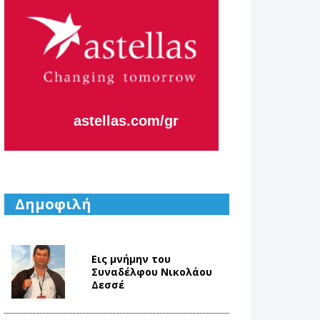
Η κάθε μας
μέρα,
εστιάζει
στο να
Aλλάζουμε
το Αύριο.
Δημοφιλή
Εις μνήμην του
Συναδέλφου Νικολάου
Δεσσέ