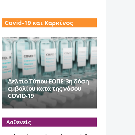
17 Δεκ 2025
Covid-19 και Καρκίνος
Δελτίο Τύπου ΕΟΠΕ: 3η δόση
εμβολίου κατά της νόσου
COVID-19
Ασθενείς