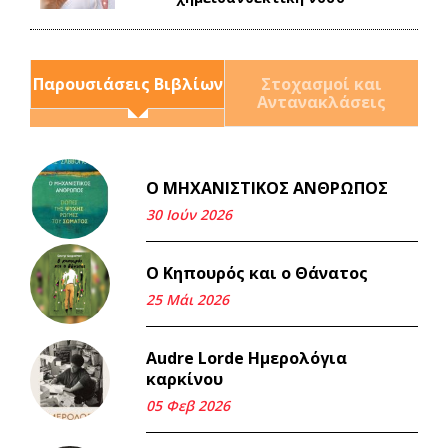
Παρουσιάσεις Βιβλίων
Στοχασμοί και
Αντανακλάσεις
Ο ΜΗΧΑΝΙΣΤΙΚΟΣ ΑΝΘΡΩΠΟΣ
Και τα λεφτά ξαναγυρίζουν
σε σένα.
30 Ιούν 2026
22 Μάι 2026
Ο Κηπουρός και ο Θάνατος
Μνήμη Νίκου Μαλάμου
25 Μάι 2026
18 Μαρ 2026
Audre Lorde Ημερολόγια
καρκίνου
Iμάντες και μετα - πράτες
(βαποράκια) μέρος
05 Φεβ 2026
δεύτερον, με τον τρόπο του
κεντρώνος (1).