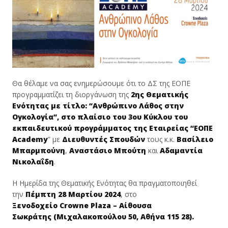
Θα θέλαμε να σας ενημερώσουμε ότι το ΔΣ της ΕΟΠΕ
προγραμματίζει τη διοργάνωση της
2ης Θεματικής
Ενότητας με τίτλο:
“Ανθρώπινο Λάθος στην
Ογκολογία”
, στο πλαίσιο του 3ου Κύκλου του
εκπαιδευτικού προγράμματος της Εταιρείας “ΕΟΠΕ
Academy
” με
Διευθυντές Σπουδών
τους κ.κ.
Βασίλειο
Μπαρμπούνη
,
Αναστάσιο Μπούτη
και
Αδαμαντία
Νικολαΐδη
.
Η Ημερίδα της Θεματικής Ενότητας θα πραγματοποιηθεί
την
Πέμπτη 28 Μαρτίου 2024
, στο
Ξενοδοχείο Crowne Plaza – Αίθουσα
Σωκράτης (Μιχαλακοπούλου 50, Αθήνα 115 28).