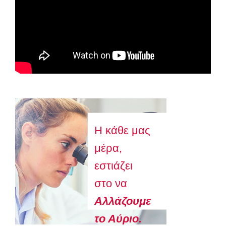
Astellas-MAR22-FEB23
Η κάθε μας
μέρα,
εστιάζει
στο να
Aλλάζουμε
το Αύριο.