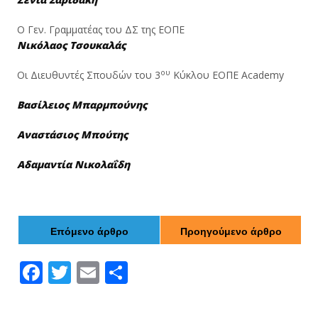
Ο Γεν. Γραμματέας του ΔΣ της ΕΟΠΕ
Νικόλαος Τσουκαλάς
ου
Οι Διευθυντές Σπουδών του 3
Κύκλου ΕΟΠΕ Academy
Βασίλειος Μπαρμπούνης
Αναστάσιος Μπούτης
Αδαμαντία Νικολαΐδη
Επόμενο άρθρο
Προηγούμενο άρθρο
F
T
E
Μ
ac
w
m
οι
e
itt
ai
ρ