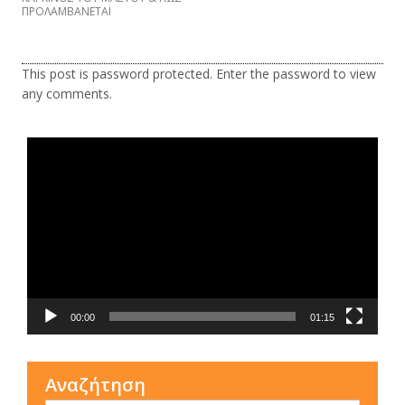
ΠΡΟΛΑΜΒΑNETAI
This post is password protected. Enter the password to view
any comments.
Τι είναι η ΕΟΠΕ
Πρόγραμμα
Αναπαραγωγής
Βίντεο
00:00
01:15
Αναζήτηση