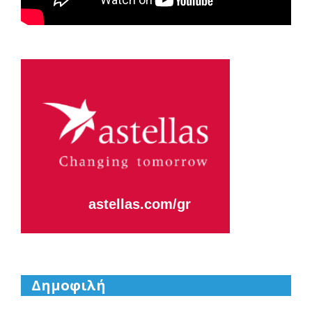
Astellas-MAR22-FEB23
astellas.com/gr
Δημοφιλή