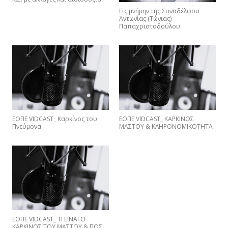
Εις μνήμην της Συναδέλφου
Αντωνίας (Τώνιας)
Παπαχριστοδούλου
ΕΟΠΕ VIDCAST_ Καρκίνος του
ΕΟΠΕ VIDCAST_ ΚΑΡΚΙΝΟΣ
Πνεύμονα
ΜΑΣΤΟΥ & ΚΛΗΡΟΝΟΜΙΚΟΤΗΤΑ
EΟΠΕ VIDCAST_ ΤΙ ΕΙΝΑΙ Ο
ΚΑΡΚΙΝΟΣ ΤΟΥ ΜΑΣΤΟΥ & ΠΩΣ