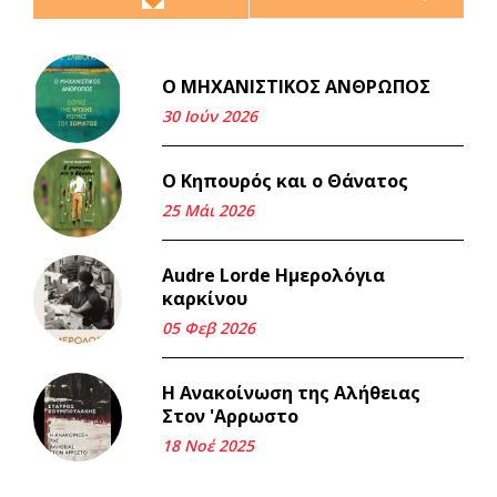
Ο ΜΗΧΑΝΙΣΤΙΚΟΣ ΑΝΘΡΩΠΟΣ
Και τα λεφτά ξαναγυρίζουν
σε σένα.
30 Ιούν 2026
22 Μάι 2026
Ο Κηπουρός και ο Θάνατος
Μνήμη Νίκου Μαλάμου
25 Μάι 2026
18 Μαρ 2026
Audre Lorde Ημερολόγια
καρκίνου
Iμάντες και μετα - πράτες
(βαποράκια) μέρος
05 Φεβ 2026
δεύτερον, με τον τρόπο του
κεντρώνος (1).
Η Ανακοίνωση της Αλήθειας
06 Φεβ 2026
Στον 'Αρρωστο
18 Νοέ 2025
Περασμένα μεσάνυχτα σ' όλη
μου τη ζωή (1).