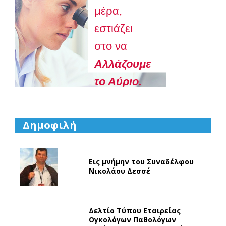
μέρα,
εστιάζει
στο να
Aλλάζουμε
το Αύριο.
Δημοφιλή
Εις μνήμην του Συναδέλφου
Νικολάου Δεσσέ
Δελτίο Τύπου Eταιρείας
Ογκολόγων Παθολόγων