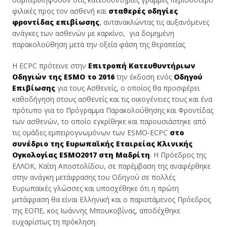
φιλικές προς τον ασθενή και
σταθερές οδηγίες
φροντίδας επιβίωσης
, αντανακλώντας τις αυξανόμενες
ανάγκες των ασθενών με καρκίνο, για δομημένη
παρακολούθηση μετά την οξεία φάση της θεραπείας.
Η ECPC πρότεινε στην
Επιτροπή Κατευθυντήριων
Οδηγιών της ESMO το 2016
την έκδοση ενός
Οδηγού
Επιβίωσης
για τους Ασθενείς, ο οποίος θα προσφέρει
καθοδήγηση στους ασθενείς και τις οικογένειες τους και ένα
πρότυπο για το Πρόγραμμα Παρακολούθησης και Φροντίδας
των ασθενών, το οποίο εγκρίθηκε και παρουσιάστηκε από
τις ομάδες εμπειρογνωμόνων των ESMO-ECPC
στο
συνέδριο της Ευρωπαϊκής Εταιρείας Κλινικής
Ογκολογίας ESMO2017 στη Μαδρίτη
. Η Πρόεδρος της
ΕΛΛΟΚ, Καίτη Αποστολίδου, σε παρέμβαση της αναφέρθηκε
στην ανάγκη μετάφρασης του Οδηγού σε πολλές
Ευρωπαϊκές γλώσσες και υποσχέθηκε ότι η πρώτη
μετάφραση θα είναι Ελληνική και ο παριστάμενος Πρόεδρος
της ΕΟΠΕ, κος Ιωάννης Μπουκοβίνας, αποδέχθηκε
ευχαρίστως τη πρόκληση.