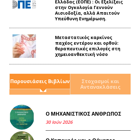
Ελλάδας (ΕΟΠΕ) : Οι Εξελίξεις
στην Ογκολογία Γεννούν
Αισιοδοξία, αλλά Απαιτούν
Υπεύθυνη Ενημέρωση.
Mεταστατικός καρκίνος
παχέος εντέρου και ορθού:
θεραπευτικές επιλογές στη
χημειοανθεκτική νόσο
Παρουσιάσεις Βιβλίων
Στοχασμοί και
Αντανακλάσεις
Ο ΜΗΧΑΝΙΣΤΙΚΟΣ ΑΝΘΡΩΠΟΣ
Και τα λεφτά ξαναγυρίζουν
σε σένα.
30 Ιούν 2026
22 Μάι 2026