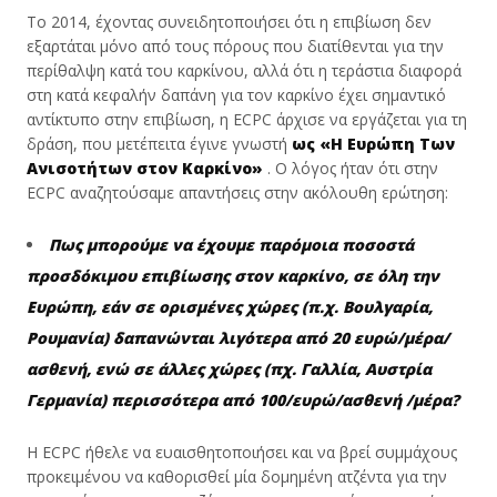
Το 2014, έχοντας συνειδητοποιήσει ότι η επιβίωση δεν
εξαρτάται μόνο από τους πόρους που διατίθενται για την
περίθαλψη κατά του καρκίνου, αλλά ότι η τεράστια διαφορά
στη κατά κεφαλήν δαπάνη για τον καρκίνο έχει σημαντικό
αντίκτυπο στην επιβίωση, η ECPC άρχισε να εργάζεται για τη
δράση, που μετέπειτα έγινε γνωστή
ως
«Η Ευρώπη Των
Ανισοτήτων στον Καρκίνο»
. Ο λόγος ήταν ότι στην
ECPC αναζητούσαμε απαντήσεις στην ακόλουθη ερώτηση:
Πως μπορούμε να έχουμε παρόμοια ποσοστά
προσδόκιμου επιβίωσης στον καρκίνο, σε όλη την
Ευρώπη, εάν σε ορισμένες χώρες (π.χ. Βουλγαρία,
Ρουμανία) δαπανώνται λιγότερα από 20 ευρώ/μέρα/
ασθενή, ενώ σε άλλες χώρες (πχ. Γαλλία, Αυστρία
Γερμανία) περισσότερα από 100/ευρώ/ασθενή /μέρα?
Η ECPC ήθελε να ευαισθητοποιήσει και να βρεί συμμάχους
προκειμένου να καθορισθεί μία δομημένη ατζέντα για την