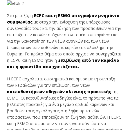
Στο μεταξύ, η
ECPC και η ESMO υπέγραψαν μνημόνιο
συμφωνίας
με στόχο την ενίσχυση της υπάρχουσας
συνεργασίας τους και την αύξηση των προσπαθειών για την
επίτευξη των κοινών στόχων στον τομέα του καρκίνου και
για την ικανοποίηση των νέων αναγκών και των νέων
δικαιωμάτων των ασθενών με καρκίνο σε ολόκληρη την
Ευρώπη. Το πρώτο θέμα στο οποίο άρχισε να συνεργάζεται
η ECPC και η ESMO ήταν η
επιβίωση από τον καρκίνο
και η φροντίδα που χρειάζεται.
Η ECPC ασχολείται συστηματικά και άμεσα με τη σύνταξη
των κεφαλαίων για την επιβίωση, των νέων
κατευθυντήριων οδηγιών κλινικής πρακτικής
της
ESMO. Οι κατευθυντήριες οδηγίες είναι το πρότυπο για τις
βέλτιστες πρακτικές για ένα μεγάλο αριθμό καρκίνων και
βοηθούν τους ογκολόγους στη λήψη πρακτικών
αποφάσεων, που επηρεάζουν τη ζωή των ασθενών. Η ECPC
και η ESMO αποφάσισαν να συνεργαστούν ώστε να
συμπεριληφθούν στις κατευθυντήριες γραμμές περισσότερο