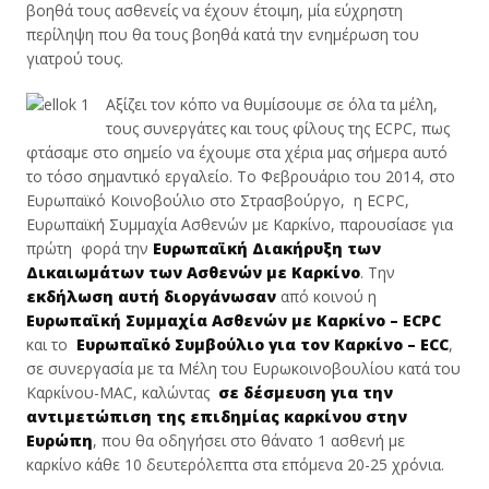
βοηθά τους ασθενείς να έχουν έτοιμη, μία εύχρηστη
περίληψη που θα τους βοηθά κατά την ενημέρωση του
γιατρού τους.
Αξίζει τον κόπο να θυμίσουμε σε όλα τα μέλη,
τους συνεργάτες και τους φίλους της ECPC, πως
φτάσαμε στο σημείο να έχουμε στα χέρια μας σήμερα αυτό
το τόσο σημαντικό εργαλείο. Το Φεβρουάριο του 2014, στο
Ευρωπαϊκό Κοινοβούλιο στο Στρασβούργο, η ECPC,
Ευρωπαϊκή Συμμαχία Ασθενών με Καρκίνο, παρουσίασε για
πρώτη φορά την
Ευρωπαϊκή Διακήρυξη των
Δικαιωμάτων των Ασθενών με Καρκίνο
. Την
εκδήλωση αυτή διοργάνωσαν
από κοινού η
Ευρωπαϊκή Συμμαχία Ασθενών με Καρκίνο –
ECPC
και το
Ευρωπαϊκό Συμβούλιο για τον Καρκίνο –
ECC
,
σε συνεργασία με τα Μέλη του Ευρωκοινοβουλίου κατά του
Καρκίνου-MAC, καλώντας
σε δέσμευση για την
αντιμετώπιση της επιδημίας καρκίνου στην
Ευρώπη
, που θα οδηγήσει στο θάνατο 1 ασθενή με
καρκίνο κάθε 10 δευτερόλεπτα στα επόμενα 20-25 χρόνια.