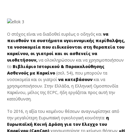
Ο στόχος είναι να διαδοθεί ευρέως ο οδηγός και
να
πεισθούν τα συστήματα υγειονομικής περίθαλψης,
τα νοσοκομεία που ειδικεύονται στη θεραπεία του
καρκίνου, οι γιατροί και οι ασθενείς να
υιοθετήσουν,
να ολοκληρώσουν και να χρησιμοποιήσουν
το
Βιβλιάριο Ιστορικού & Παρακολούθησης
Ασθενούς με Καρκίνο
(σελ. 54), που μπορούν τα
νοσοκομεία και οι γιατροί
να κατεβάσουν
και να
χρησιμοποιήσουν. Στην Ελλάδα, η Ελληνική Ομοσπονδία
Καρκίνου, μέλος της ECPC, ήδη εργάζεται προς αυτή την
κατεύθυνση.
Το 2016, η αξία του κειμένου θέσεων αναγνωρίστηκε από
την μεγαλύτερη Ευρωπαϊκή ογκολογική κοινότητα:
η
Ευρωπαϊκή Κοινή Δράση για τον Ελεγχο του
Καρκίνου
(CanCon)
χρησιμοποίησε το κείμενο θέσεων
«Η