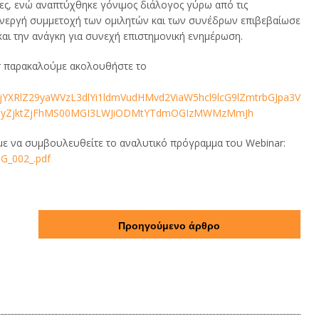
είες, ενώ αναπτύχθηκε γόνιμος διάλογος γύρω από τις
Η ενεργή συμμετοχή των ομιλητών και των συνέδρων επιβεβαίωσε
και την ανάγκη για συνεχή επιστημονική ενημέρωση.
ar παρακαλούμε ακολουθήστε το
jYXRlZ29yaWVzL3dlYi1ldmVudHMvd2ViaW5hcl9lcG9lZmtrbGJpa3V
TIyZjktZjFhMS00MGI3LWJiODMtYTdmOGIzMWMzMmJh
με να συμβουλευθείτε το αναλυτικό πρόγραμμα του Webinar:
G_002_.pdf
Προηγούμενο άρθρο