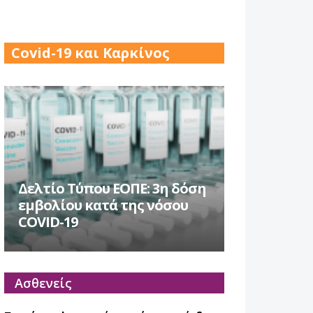
17 Δεκ 2025
Covid-19 και Καρκίνος
Δελτίο Τύπου ΕΟΠΕ: 3η δόση
εμβολίου κατά της νόσου
COVID-19
Ασθενείς