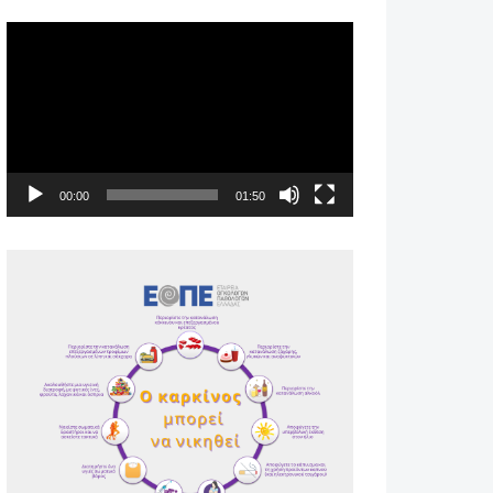
Πρόγραμμα
Αναπαραγωγής
Βίντεο
00:00
01:50