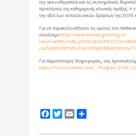
την ακτινοθεραπεία και τις συστηματικές θεραπ
προκλήσεις της καθημερινής κλινικής πράξης. 
την αξία των εκπαιδευτικών δράσεων της ΕΟΠΕ 
Για να παρακολουθήσετε τις ομιλίες του Webin
σύνδεσμο:
https://www.livemed.gr/en/log-in?
return=aHR0cHM6Ly93d3cubGl2ZW1lZC5nci9lbi9
oa25idj9tb2RlPW9uZGVtYW5kJmNtaWQ9N2IxZ
Για περισσότερες πληροφορίες, σας προσκαλού
https://mcusercontent.com/…/Program_EOPE_LG
F
T
E
Μ
ac
w
m
οι
e
itt
ai
ρ