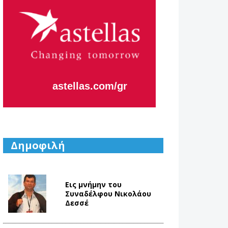
astellas.com/gr
Δημοφιλή
Εις μνήμην του
Συναδέλφου Νικολάου
Δεσσέ