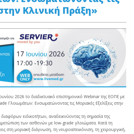
ι
ν
 στην Κλινική Πράξη»
ς
ο
υ
ουνίου 2026 το διαδικτυακό επιστημονικό Webinar της ΕΟΠΕ με
ade Γλοιωμάτων: Ενσωματώνοντας τις Μοριακές Εξελίξεις στην
διαφόρων ειδικοτήτων, αναδεικνύοντας τη σημασία της
ιμετώπιση των ασθενών με low-grade γλοιώματα. Κατά τη
εις στη μοριακή διάγνωση, τη νευροαπεικόνιση, τη χειρουργική,