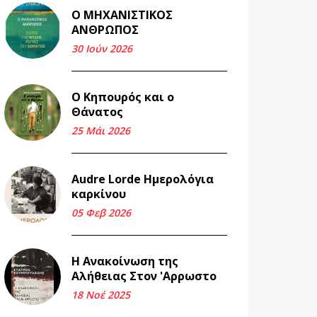
Ο ΜΗΧΑΝΙΣΤΙΚΟΣ
Και τα λεφτά
ΑΝΘΡΩΠΟΣ
ξαναγυρίζουν σε σένα.
30 Ιούν 2026
22 Μάι 2026
Ο Κηπουρός και ο
Μνήμη Νίκου Μαλάμου
Θάνατος
18 Μαρ 2026
25 Μάι 2026
Iμάντες και μετα -
Audre Lorde Ημερολόγια
πράτες (βαποράκια)
καρκίνου
μέρος δεύτερον, με τον
τρόπο του κεντρώνος
05 Φεβ 2026
(1).
06 Φεβ 2026
Η Ανακοίνωση της
Αλήθειας Στον 'Αρρωστο
Περασμένα μεσάνυχτα
18 Νοέ 2025
σ' όλη μου τη ζωή (1).