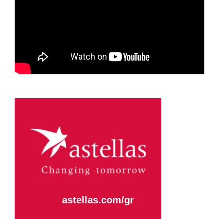
Astellas-MAR22-FEB23
Η κάθε μα
μέρα,
εστιάζει
στο να
Aλλάζουμ
το Αύριο.