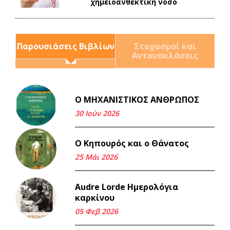
χημειοανθεκτική νόσο
Παρουσιάσεις Βιβλίων
Στοχασμοί και
Αντανακλάσεις
Ο ΜΗΧΑΝΙΣΤΙΚΟΣ ΑΝΘΡΩΠΟΣ
Και τα λεφτά ξαναγυρίζουν
σε σένα.
30 Ιούν 2026
22 Μάι 2026
Ο Κηπουρός και ο Θάνατος
Μνήμη Νίκου Μαλάμου
25 Μάι 2026
18 Μαρ 2026
Audre Lorde Ημερολόγια
καρκίνου
Iμάντες και μετα - πράτες
(βαποράκια) μέρος
05 Φεβ 2026
δεύτερον, με τον τρόπο του
κεντρώνος (1).