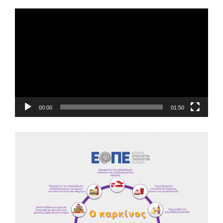
EOPE Short Film
Πρόγραμμα
Αναπαραγωγής
Βίντεο
00:00
01:50