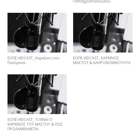
Παπαχριστοδούλου
ΕΟΠΕ VIDCAST_ Καρκίνος του
ΕΟΠΕ VIDCAST_ ΚΑΡΚΙΝΟΣ
Πνεύμονα
ΜΑΣΤΟΥ & ΚΛΗΡΟΝΟΜΙΚΟΤΗΤΑ
EΟΠΕ VIDCAST_ ΤΙ ΕΙΝΑΙ Ο
ΚΑΡΚΙΝΟΣ ΤΟΥ ΜΑΣΤΟΥ & ΠΩΣ
ΠΡΟΛΑΜΒΑNETAI