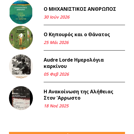
Ο ΜΗΧΑΝΙΣΤΙΚΟΣ ΑΝΘΡΩΠΟΣ
Και τα λεφτά ξαναγυρίζουν
σε σένα.
30 Ιούν 2026
22 Μάι 2026
Ο Κηπουρός και ο Θάνατος
Μνήμη Νίκου Μαλάμου
25 Μάι 2026
18 Μαρ 2026
Audre Lorde Ημερολόγια
καρκίνου
Iμάντες και μετα - πράτες
(βαποράκια) μέρος
05 Φεβ 2026
δεύτερον, με τον τρόπο του
κεντρώνος (1).
Η Ανακοίνωση της Αλήθειας
06 Φεβ 2026
Στον 'Αρρωστο
18 Νοέ 2025
Περασμένα μεσάνυχτα σ' όλη
μου τη ζωή (1).
17 Δεκ 2025