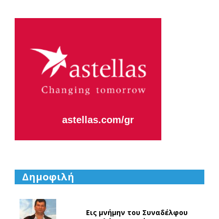
Astellas-MAR22-FEB23
astellas.com/gr
Δημοφιλή
Εις μνήμην του Συναδέλφου