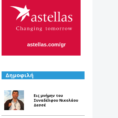
astellas.com/gr
Δημοφιλή
Εις μνήμην του
Συναδέλφου Νικολάου
Δεσσέ