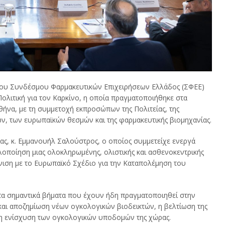
του Συνδέσμου Φαρμακευτικών Επιχειρήσεων Ελλάδος (ΣΦΕΕ)
Πολιτική για τον Καρκίνο, η οποία πραγματοποιήθηκε στα
ήνα, με τη συμμετοχή εκπροσώπων της Πολιτείας, της
ν, των ευρωπαϊκών θεσμών και της φαρμακευτικής βιομηχανίας.
ς, κ. Εμμανουήλ Σαλούστρος, ο οποίος συμμετείχε ενεργά
λοποίηση μιας ολοκληρωμένης, ολιστικής και ασθενοκεντρικής
όνιση με το Ευρωπαϊκό Σχέδιο για την Καταπολέμηση του
 τα σημαντικά βήματα που έχουν ήδη πραγματοποιηθεί στην
η και αποζημίωση νέων ογκολογικών βιοδεικτών, η βελτίωση της
 η ενίσχυση των ογκολογικών υποδομών της χώρας.