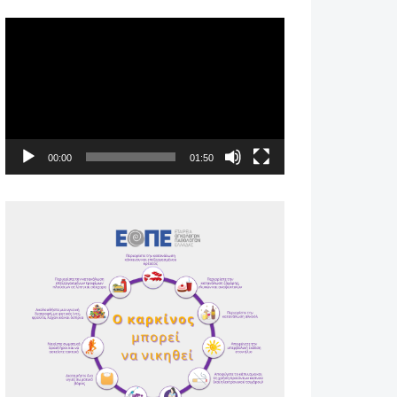
Πρόγραμμα
Αναπαραγωγής
Βίντεο
00:00
01:50