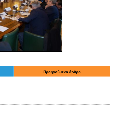
Η κάθε μας
μέρα,
εστιάζει
στο να
Aλλάζουμε
το Αύριο.
Προηγούμενο άρθρο