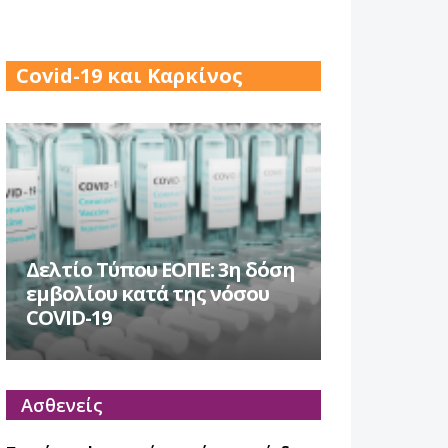
17 Δεκ 2025
Covid-19 και Καρκίνος
Δελτίο Τύπου ΕΟΠΕ: 3η δόση
εμβολίου κατά της νόσου
COVID-19
Ασθενείς