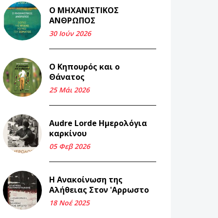
Ο ΜΗΧΑΝΙΣΤΙΚΟΣ
Και τα λεφτά
ΑΝΘΡΩΠΟΣ
ξαναγυρίζουν σε σένα.
30 Ιούν 2026
22 Μάι 2026
Ο Κηπουρός και ο
Μνήμη Νίκου Μαλάμου
Θάνατος
18 Μαρ 2026
25 Μάι 2026
Iμάντες και μετα -
Audre Lorde Ημερολόγια
πράτες (βαποράκια)
καρκίνου
μέρος δεύτερον, με τον
τρόπο του κεντρώνος
05 Φεβ 2026
(1).
06 Φεβ 2026
Η Ανακοίνωση της
Αλήθειας Στον 'Αρρωστο
Περασμένα μεσάνυχτα
18 Νοέ 2025
σ' όλη μου τη ζωή (1).