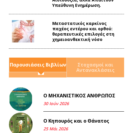
Υπεύθυνη Ενημέρωση.
Mεταστατικός καρκίνος
παχέος εντέρου και ορθού:
θεραπευτικές επιλογές στη
χημειοανθεκτική νόσο
Παρουσιάσεις Βιβλίων
Στοχασμοί και
Αντανακλάσεις
Ο ΜΗΧΑΝΙΣΤΙΚΟΣ ΑΝΘΡΩΠΟΣ
Και τα λεφτά ξαναγυρίζουν
σε σένα.
30 Ιούν 2026
22 Μάι 2026
Ο Κηπουρός και ο Θάνατος
Μνήμη Νίκου Μαλάμου
25 Μάι 2026