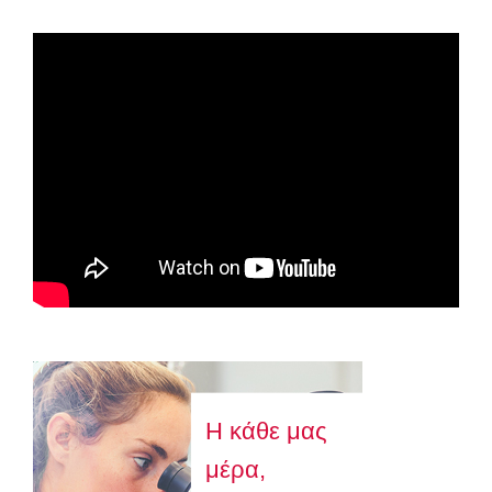
Spot ΕΟΠΕ
Astellas-MAR22-FEB23
Η κάθε μας
μέρα,