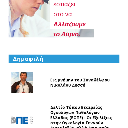
εστιάζει
στο να
Aλλάζουμε
το Αύριο.
Δημοφιλή
Εις μνήμην του Συναδέλφου
Νικολάου Δεσσέ
Δελτίο Τύπου Eταιρείας
Ογκολόγων Παθολόγων
Ελλάδας (ΕΟΠΕ) : Οι Εξελίξεις
στην Ογκολογία Γεννούν
Αισιοδοξία, αλλά Απαιτούν