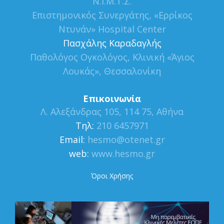
Ν.Ι.Μ.Τ.Σ.
Επιστημονικός Συνεργάτης, «Ερρίκος
Ντυνάν» Hospital Center
Πασχάλης Καραδαγλής
Παθολόγος Ογκολόγος, Κλινική «Άγιος
Λουκάς», Θεσσαλονίκη
Επικοινωνία
Λ. Αλεξάνδρας 105, 114 75, Αθήνα
Τηλ:
210 6457971
Εmail:
hesmo@otenet.gr
web:
www.hesmo.gr
Όροι Χρήσης