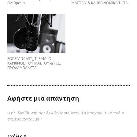
Πνεύμονα
ΜΑΣΤΟΥ & ΚΛΗΡΟΝΟΜΙΚΟΤΗΤΑ
EΟΠΕ VIDCAST_ ΤΙ ΕΙΝΑΙ Ο
ΚΑΡΚΙΝΟΣ ΤΟΥ ΜΑΣΤΟΥ & ΠΩΣ
ΠΡΟΛΑΜΒΑNETAI
Αφήστε μια απάντηση
Η ηλ. διεύθυνση σας δεν δημοσιεύεται.
Τα υποχρεωτικά πεδία
σημειώνονται με
*
Σχόλιο
*