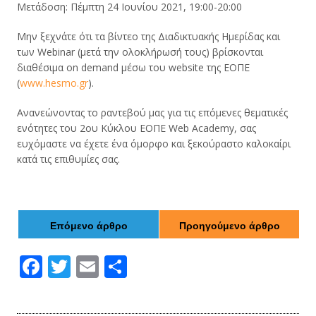
Μετάδοση: Πέμπτη 24 Ιουνίου 2021, 19:00-20:00
Μην ξεχνάτε ότι τα βίντεο της Διαδικτυακής Ημερίδας και
των Webinar (μετά την ολοκλήρωσή τους) βρίσκονται
διαθέσιμα on demand μέσω του website της ΕΟΠΕ
(
www.hesmo.gr
).
Ανανεώνοντας το ραντεβού μας για τις επόμενες θεματικές
ενότητες του 2ου Κύκλου ΕΟΠΕ Web Academy, σας
ευχόμαστε να έχετε ένα όμορφο και ξεκούραστο καλοκαίρι
κατά τις επιθυμίες σας.
Επόμενο άρθρο
Προηγούμενο άρθρο
F
T
E
Μ
ac
w
m
οι
e
itt
ai
ρ