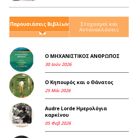
Παρουσιάσεις Βιβλίων
Στοχασμοί και
Αντανακλάσεις
Ο ΜΗΧΑΝΙΣΤΙΚΟΣ ΑΝΘΡΩΠΟΣ
Και τα λεφτά ξαναγυρίζουν
σε σένα.
30 Ιούν 2026
22 Μάι 2026
Ο Κηπουρός και ο Θάνατος
Μνήμη Νίκου Μαλάμου
25 Μάι 2026
18 Μαρ 2026
Audre Lorde Ημερολόγια
καρκίνου
Iμάντες και μετα - πράτες
(βαποράκια) μέρος
05 Φεβ 2026
δεύτερον, με τον τρόπο του
κεντρώνος (1).