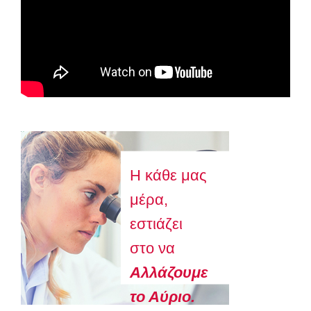
Astellas-MAR22-FEB23
Η κάθε μας
μέρα,
εστιάζει
στο να
Aλλάζουμε
το Αύριο.