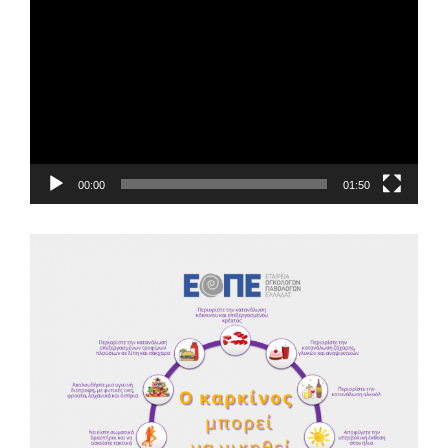
Αναπαραγωγής
Βίντεο
00:00
01:50