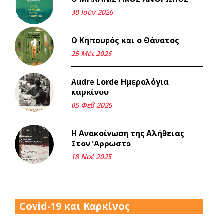
σε σένα.
30 Ιούν 2026
22 Μάι 2026
Ο Κηπουρός και ο Θάνατος
Μνήμη Νίκου Μαλάμου
25 Μάι 2026
18 Μαρ 2026
Audre Lorde Ημερολόγια
καρκίνου
Iμάντες και μετα - πράτες
(βαποράκια) μέρος
05 Φεβ 2026
δεύτερον, με τον τρόπο του
κεντρώνος (1).
Η Ανακοίνωση της Αλήθειας
06 Φεβ 2026
Στον 'Αρρωστο
18 Νοέ 2025
Περασμένα μεσάνυχτα σ' όλη
μου τη ζωή (1).
17 Δεκ 2025
Covid-19 και Καρκίνος