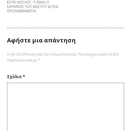
EΟΠΕ VIDCAST_ ΤΙ ΕΙΝΑΙ Ο
ΚΑΡΚΙΝΟΣ ΤΟΥ ΜΑΣΤΟΥ & ΠΩΣ
ΠΡΟΛΑΜΒΑNETAI
Αφήστε μια απάντηση
Η ηλ. διεύθυνση σας δεν δημοσιεύεται.
Τα υποχρεωτικά πεδία
σημειώνονται με
*
Σχόλιο
*