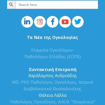
Search Button
Search
for:
Τα Νέα της Ογκολογίας
Εταιρεία Ογκολόγων-
Παθολόγων Ελλάδας (ΕΟΠΕ)
Συντακτική Επιτροπή
Xαράλαμπος Ανδρεάδης
MD, PhD Παθολόγος Ογκολόγος, Ιατρικό
Διαβαλκανικό Θεσσαλονίκης
Θάλεια Λάλλα
Παθολόγος Ογκολόγος, Α.Ν.Θ. "Θεαγένειο"