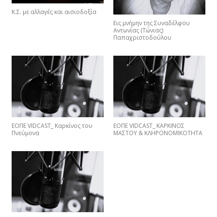
Κ.Σ. με αλλαγές και αισιοδοξία
Εις μνήμην της Συναδέλφου
Αντωνίας (Τώνιας)
Παπαχριστοδούλου
ΕΟΠΕ VIDCAST_ Καρκίνος του
ΕΟΠΕ VIDCAST_ ΚΑΡΚΙΝΟΣ
Πνεύμονα
ΜΑΣΤΟΥ & ΚΛΗΡΟΝΟΜΙΚΟΤΗΤΑ