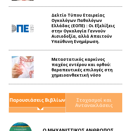
Δελτίο Τύπου Eταιρείας
Ογκολόγων Παθολόγων
Ελλάδας (ΕΟΠΕ) : Οι Εξελίξεις
στην Ογκολογία Γεννούν
Αισιοδοξία, αλλά Απαιτούν
Υπεύθυνη Ενημέρωση.
Mεταστατικός καρκίνος
παχέος εντέρου και ορθού:
θεραπευτικές επιλογές στη
χημειοανθεκτική νόσο
Παρουσιάσεις Βιβλίων
Στοχασμοί και
Αντανακλάσεις
Ο ΜΗΧΑΝΙΣΤΙΚΟΣ ΑΝΘΡΩΠΟΣ
Και τα λεφτά ξαναγυρίζουν