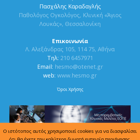
Πασχάλης Καραδαγλής
Παθολόγος Ογκολόγος, Κλινική «Άγιος
Λουκάς», Θεσσαλονίκη
Επικοινωνία
Λ. Αλεξάνδρας 105, 114 75, Αθήνα
Τηλ:
210 6457971
Εmail:
hesmo@otenet.gr
web:
www.hesmo.gr
Όροι Χρήσης
Ο ιστότοπος αυτός χρησιμοποιεί cookies για να διασφαλίσει
ότι θα έχετε την καλύτερη δυνατή εμπειρία περιήγησης.