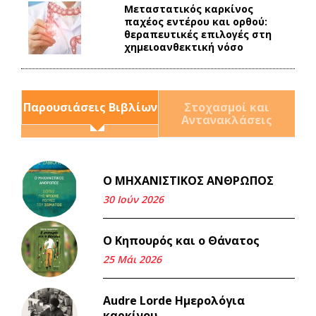
Mεταστατικός καρκίνος
παχέος εντέρου και ορθού:
θεραπευτικές επιλογές στη
χημειοανθεκτική νόσο
Παρουσιάσεις Βιβλίων
Στοχασμοί και
Αντανακλάσεις
Ο ΜΗΧΑΝΙΣΤΙΚΟΣ ΑΝΘΡΩΠΟΣ
Και τα λεφτά ξαναγυρίζουν
σε σένα.
30 Ιούν 2026
22 Μάι 2026
Ο Κηπουρός και ο Θάνατος
Μνήμη Νίκου Μαλάμου
25 Μάι 2026
18 Μαρ 2026
Audre Lorde Ημερολόγια
καρκίνου
Iμάντες και μετα - πράτες