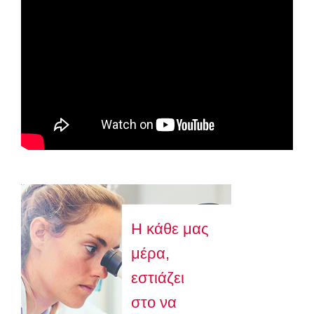
Astellas-MAR22-FEB23
Η κάθε μας
μέρα,
εστιάζει
στο να