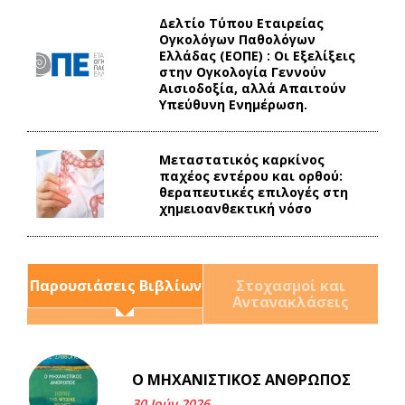
Δελτίο Τύπου Eταιρείας
Ογκολόγων Παθολόγων
Ελλάδας (ΕΟΠΕ) : Οι Εξελίξεις
στην Ογκολογία Γεννούν
Αισιοδοξία, αλλά Απαιτούν
Υπεύθυνη Ενημέρωση.
Mεταστατικός καρκίνος
παχέος εντέρου και ορθού:
θεραπευτικές επιλογές στη
χημειοανθεκτική νόσο
Παρουσιάσεις Βιβλίων
Στοχασμοί και
Αντανακλάσεις
Ο ΜΗΧΑΝΙΣΤΙΚΟΣ ΑΝΘΡΩΠΟΣ
Και τα λεφτά ξαναγυρίζουν
σε σένα.
30 Ιούν 2026