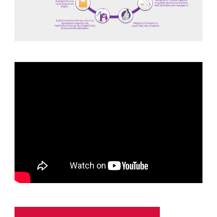
Spot ΕΟΠΕ
Astellas-MAR22-FEB23