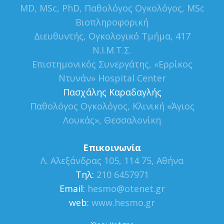
MD, MSc, PhD, Παθολόγος Ογκολόγος, MSc
Βιοπληροφορική
Διευθυντής, Ογκολογικό Τμήμα, 417
Ν.Ι.Μ.Τ.Σ.
Επιστημονικός Συνεργάτης, «Ερρίκος
Ντυνάν» Hospital Center
Πασχάλης Καραδαγλής
Παθολόγος Ογκολόγος, Κλινική «Άγιος
Λουκάς», Θεσσαλονίκη
Επικοινωνία
Λ. Αλεξάνδρας 105, 114 75, Αθήνα
Τηλ:
210 6457971
Εmail:
hesmo@otenet.gr
web:
www.hesmo.gr