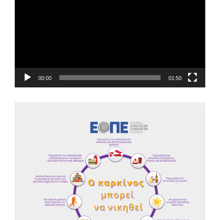
Βίντεο
00:00
01:50