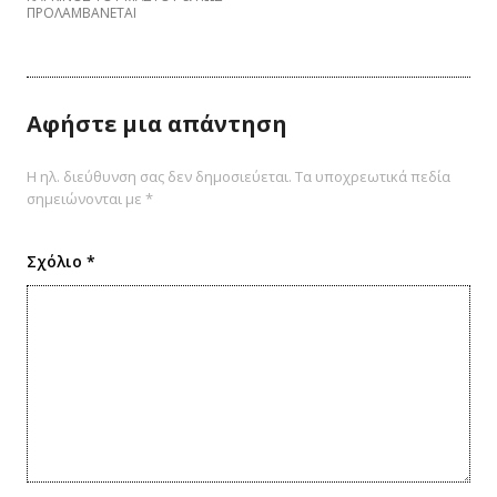
ΠΡΟΛΑΜΒΑNETAI
Αφήστε μια απάντηση
Η ηλ. διεύθυνση σας δεν δημοσιεύεται.
Τα υποχρεωτικά πεδία
σημειώνονται με
*
Σχόλιο
*