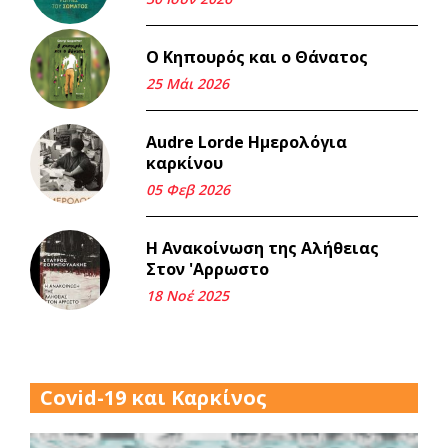
22 Μάι 2026
Ο Κηπουρός και ο Θάνατος
Μνήμη Νίκου Μαλάμου
25 Μάι 2026
18 Μαρ 2026
Audre Lorde Ημερολόγια
καρκίνου
Iμάντες και μετα - πράτες
(βαποράκια) μέρος
05 Φεβ 2026
δεύτερον, με τον τρόπο του
κεντρώνος (1).
Η Ανακοίνωση της Αλήθειας
06 Φεβ 2026
Στον 'Αρρωστο
18 Νοέ 2025
Περασμένα μεσάνυχτα σ' όλη
μου τη ζωή (1).
17 Δεκ 2025
Covid-19 και Καρκίνος