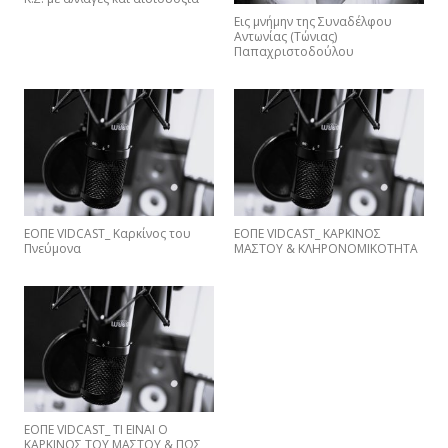
Εις μνήμην της Συναδέλφου
Αντωνίας (Τώνιας)
Παπαχριστοδούλου
ΕΟΠΕ VIDCAST_ Καρκίνος του
ΕΟΠΕ VIDCAST_ ΚΑΡΚΙΝΟΣ
Πνεύμονα
ΜΑΣΤΟΥ & ΚΛΗΡΟΝΟΜΙΚΟΤΗΤΑ
EΟΠΕ VIDCAST_ ΤΙ ΕΙΝΑΙ Ο
ΚΑΡΚΙΝΟΣ ΤΟΥ ΜΑΣΤΟΥ & ΠΩΣ