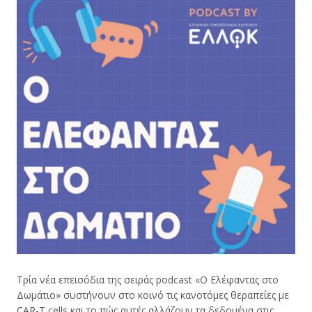
Τρία νέα επεισόδια της σειράς podcast «Ο Ελέφαντας στο
Δωμάτιο» συστήνουν στο κοινό τις κανοτόμες θεραπείες με
CAR-T cells και το πώς αυτές αλλάζουν τα δεδομένα στις