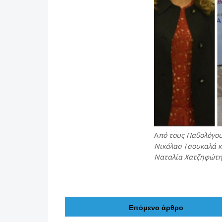
Α
πό τους Παθολόγου
Νικόλαο Τσουκαλά κ
Ναταλία Χατζηφώτ
Επόμενο άρθρο