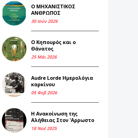
Ο ΜΗΧΑΝΙΣΤΙΚΟΣ
Και τα λεφτά
ΑΝΘΡΩΠΟΣ
ξαναγυρίζουν σε σένα.
30 Ιούν 2026
22 Μάι 2026
Ο Κηπουρός και ο
Μνήμη Νίκου Μαλάμου
Θάνατος
18 Μαρ 2026
25 Μάι 2026
Iμάντες και μετα -
Audre Lorde Ημερολόγια
πράτες (βαποράκια)
καρκίνου
μέρος δεύτερον, με τον
τρόπο του κεντρώνος
05 Φεβ 2026
(1).
06 Φεβ 2026
Η Ανακοίνωση της
Αλήθειας Στον 'Αρρωστο
Περασμένα μεσάνυχτα
18 Νοέ 2025
σ' όλη μου τη ζωή (1).