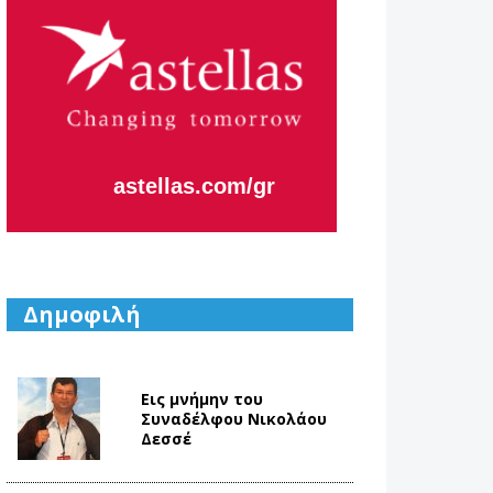
Η κάθε μας
μέρα,
εστιάζει
στο να
Aλλάζουμε
το Αύριο.
Δημοφιλή
Εις μνήμην του
Συναδέλφου Νικολάου
Δεσσέ