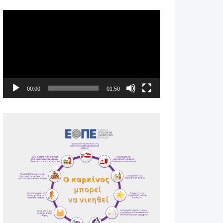
Πρόγραμμα
Αναπαραγωγής
Βίντεο
00:00
01:50