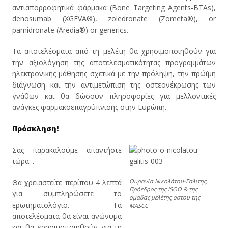
αντιαπορροφητικά φάρμακα (Bone Targeting Agents-BTAs),
denosumab (XGEVA®), zoledronate (Zometa®), or
pamidronate (Aredia®) or generics.
Τα αποτελέσματα από τη μελέτη θα χρησιμοποιηθούν για
την αξιολόγηση της αποτελεσματικότητας προγραμμάτων
ηλεκτρονικής μάθησης σχετικά με την πρόληψη, την πρώϊμη
διάγνωση και την αντιμετώπιση της οστεονέκρωσης των
γνάθων και θα δώσουν πληροφορίες για μελλοντικές
ανάγκες φαρμακοεπαγρύπνισης στην Ευρώπη.
Πρόσκληση!
Σας παρακαλούμε απαντήστε
τώρα: .
Ουρανία Νικολάτου-Γαλίτης,
Θα χρειαστείτε περίπου 4 λεπτά
Πρόεδρος της ISOO & της
για συμπληρώσετε το
ομάδας μελέτης οστού της
ερωτηματολόγιο. Τα
MASCC
αποτελέσματα θα είναι ανώνυμα
και θα χρησιμοποιηθούν για τη