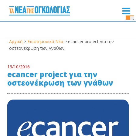
Se
Bu
Αρχική
>
Επιστημονικά Νέα
>
ecancer project για την
οστεονέκρωση των γνάθων
13/10/2016
ecancer project για την
οστεονέκρωση των γνάθων