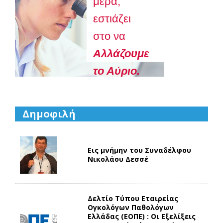
μέρα,
εστιάζει
στο να
Aλλάζουμε
το Αύριο.
Δημοφιλή
Εις μνήμην του Συναδέλφου
Νικολάου Δεσσέ
Δελτίο Τύπου Eταιρείας
Ογκολόγων Παθολόγων
Ελλάδας (ΕΟΠΕ) : Οι Εξελίξεις