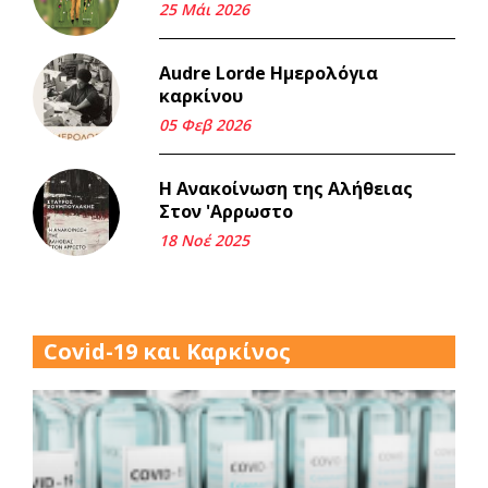
Μνήμη Νίκου Μαλάμου
25 Μάι 2026
18 Μαρ 2026
Audre Lorde Ημερολόγια
καρκίνου
Iμάντες και μετα - πράτες
(βαποράκια) μέρος
05 Φεβ 2026
δεύτερον, με τον τρόπο του
κεντρώνος (1).
Η Ανακοίνωση της Αλήθειας
06 Φεβ 2026
Στον 'Αρρωστο
18 Νοέ 2025
Περασμένα μεσάνυχτα σ' όλη
μου τη ζωή (1).
17 Δεκ 2025
Covid-19 και Καρκίνος