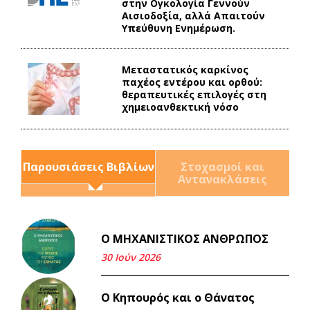
στην Ογκολογία Γεννούν
Αισιοδοξία, αλλά Απαιτούν
Υπεύθυνη Ενημέρωση.
Mεταστατικός καρκίνος
παχέος εντέρου και ορθού:
θεραπευτικές επιλογές στη
χημειοανθεκτική νόσο
Παρουσιάσεις Βιβλίων
Στοχασμοί και
Αντανακλάσεις
Ο ΜΗΧΑΝΙΣΤΙΚΟΣ ΑΝΘΡΩΠΟΣ
Και τα λεφτά ξαναγυρίζουν
σε σένα.
30 Ιούν 2026
22 Μάι 2026
Ο Κηπουρός και ο Θάνατος