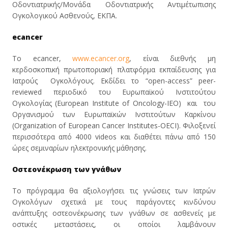
Οδοντιατρικής/Μονάδα Οδoντιατρικής Αντιμέτωπισης
Ογκολογικού Ασθενούς, ΕΚΠΑ.
ecancer
Το ecancer,
www.ecancer.org
, είναι διεθνής μη
κερδοσκοπική πρωτοποριακή πλατφόρμα εκπαίδευσης για
Ιατρούς Ογκολόγους. Εκδίδει το “open-access” peer-
reviewed περιοδικό του Ευρωπαϊκού Ινστιτούτου
Ογκολογίας (European Institute of Oncology-IEO) και του
Οργανισμού των Ευρωπαϊκών Ινστιτούτων Καρκίνου
(Organization of European Cancer Institutes-OECI). Φιλοξενεί
περισσότερα από 4000 videos και διαθέτει πάνω από 150
ώρες σεμιναρίων ηλεκτρονικής μάθησης.
Οστεονέκρωση των γνάθων
Tο πρόγραμμα θα αξιολογήσει τις γνώσεις των Ιατρών
Ογκολόγων σχετικά με τους παράγοντες κινδύνου
ανάπτυξης οστεονέκρωσης των γνάθων σε ασθενείς με
οστικές μεταστάσεις, οι οποίοι λαμβάνουν