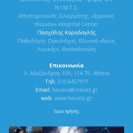
Ν.Ι.Μ.Τ.Σ.
Επιστημονικός Συνεργάτης, «Ερρίκος
Ντυνάν» Hospital Center
Πασχάλης Καραδαγλής
Παθολόγος Ογκολόγος, Κλινική «Άγιος
Λουκάς», Θεσσαλονίκη
Επικοινωνία
Λ. Αλεξάνδρας 105, 114 75, Αθήνα
Τηλ:
210 6457971
Εmail:
hesmo@otenet.gr
web:
www.hesmo.gr
Όροι Χρήσης