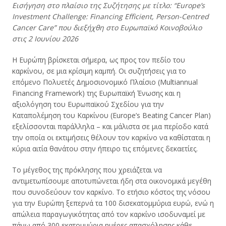
Εισήγηση στο πλαίσιο της Συζήτησης με τίτλο: “Europe’s
Investment Challenge: Financing Efficient, Person-Centred
Cancer Care” που διεξήχθη στο Ευρωπαϊκό Κοινοβούλιο
στις 2 Ιουνίου 2026
Η Ευρώπη βρίσκεται σήμερα, ως προς τον πεδίο του
καρκίνου, σε μια κρίσιμη καμπή. Οι συζητήσεις για το
επόμενο Πολυετές Δημοσιονομικό Πλαίσιο (Multiannual
Financing Framework) της Ευρωπαϊκή Ένωσης και η
αξιολόγηση του Ευρωπαϊκού Σχεδίου για την
Καταπολέμηση του Καρκίνου (Europe’s Beating Cancer Plan)
εξελίσσονται παράλληλα – και μάλιστα σε μια περίοδο κατά
την οποία οι εκτιμήσεις θέλουν τον καρκίνο να καθίσταται η
κύρια αιτία θανάτου στην ήπειρο τις επόμενες δεκαετίες.
Το μέγεθος της πρόκλησης που χρειάζεται να
αντιμετωπίσουμε αποτυπώνεται ήδη στα οικονομικά μεγέθη
που συνοδεύουν τον καρκίνο. Το ετήσιο κόστος της νόσου
για την Ευρώπη ξεπερνά τα 100 δισεκατομμύρια ευρώ, ενώ η
απώλεια παραγωγικότητας από τον καρκίνο ισοδυναμεί με
πάνω από 300 εκατομμύρια ημέρες απασχόλησης κάθε