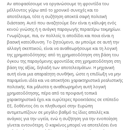
Αν αποφασίσουμε να οργανώσουμε τη φροντίδα του
μέλλοντος γύρω από το χρονικό συνεχές και το
αποτέλεσμα, τότε η συζήτηση αποκτά σαφή πολιτική
διάσταση. Αυτό που αναζητούμε δεν είναι η κάλυψη ενός
κενού γνώσης ή η ανάγκη παραγωγής περαιτέρω τεκμηρίων.
Γνωρίζουμε, πια, εν πολλοίς τι αποδίδει και ποια είναι η
βασική κατεύθυνση. Το ζητούμενο, αν μπούμε σε αυτή την
αλλαγή σκεπτικού, είναι να αναθεωρήσουμε και τη λογική
της χρηματοδότησης: από τη χρηματοδότηση στη βάση του
όγκου της παραγόμενης φροντίδας στη χρηματοδότηση στη
βάση της αξίας, δηλαδή των αποτελεσμάτων. Η μηχανική
αυτή είναι μια απαραίτητη συνθήκη, ώστε η επιδίωξη να μην
παραμείνει ιδέα και να αποκτήσει χαρακτηριστικά ρεαλιστικής
πολιτικής. Και μάλιστα η αναθεωρημένη αυτή λογική
χρηματοδότησης, πέρα από τα προφανή τοπικά
χαρακτηριστικά έχει και ευρύτερες προεκτάσεις σε επίπεδο
ΕΕ, δοθέντος ότι οι πληθυσμοί στην Ευρώπη
αντιμετωπίζουν σε μεγάλο βαθμό τις ίδιες απειλές και
ανάγκες για την υγεία, ενώ η συζήτηση για την ενοποίηση
γίνεται εντονότερη. Ο καρκίνος μπορεί να αποτελέσει ένα