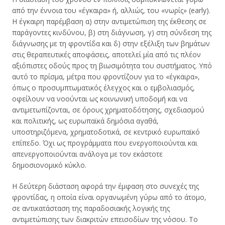
από την έννοια του «έγκαιρα» ή, αλλιώς, του «νωρίς» (early).
Η έγκαιρη παρέμβαση α) στην αντιμετώπιση της έκθεσης σε
παράγοντες κινδύνου, β) στη διάγνωση, γ) στη σύνδεση της
διάγνωσης με τη φροντίδα και δ) στην εξέλιξη των βημάτων
στις θεραπευτικές αποφάσεις, αποτελεί μία από τις πλέον
αξιόπιστες οδούς προς τη βιωσιμότητα του συστήματος. Υπό
αυτό το πρίσμα, μέτρα που φροντίζουν για το «έγκαιρα»,
όπως ο προσυμπτωματικός έλεγχος και ο εμβολιασμός,
οφείλουν να νοούνται ως κοινωνική υποδομή και να
αντιμετωπίζονται, σε όρους χρηματοδότησης, σχεδιασμού
και πολιτικής, ως ευρωπαϊκά δημόσια αγαθά,
υποστηριζόμενα, χρηματοδοτικά, σε κεντρικό ευρωπαϊκό
επίπεδο. Όχι ως προγράμματα που ενεργοποιούνται και
απενεργοποιούνται ανάλογα με τον εκάστοτε
δημοσιονομικό κύκλο.
Η δεύτερη διάσταση αφορά την έμφαση στο συνεχές της
φροντίδας, η οποία είναι οργανωμένη γύρω από το άτομο,
σε αντικατάσταση της παραδοσιακής λογικής της
αντιμετώπισης των διακριτών επεισοδίων της νόσου. Το