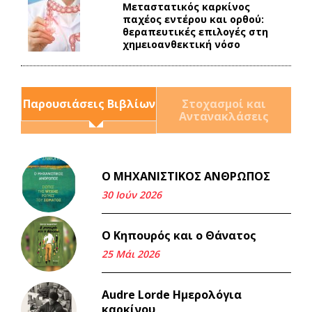
Mεταστατικός καρκίνος
παχέος εντέρου και ορθού:
θεραπευτικές επιλογές στη
χημειοανθεκτική νόσο
Παρουσιάσεις Βιβλίων
Στοχασμοί και
Αντανακλάσεις
Ο ΜΗΧΑΝΙΣΤΙΚΟΣ ΑΝΘΡΩΠΟΣ
Και τα λεφτά ξαναγυρίζουν
σε σένα.
30 Ιούν 2026
22 Μάι 2026
Ο Κηπουρός και ο Θάνατος
Μνήμη Νίκου Μαλάμου
25 Μάι 2026
18 Μαρ 2026
Audre Lorde Ημερολόγια
καρκίνου
Iμάντες και μετα - πράτες