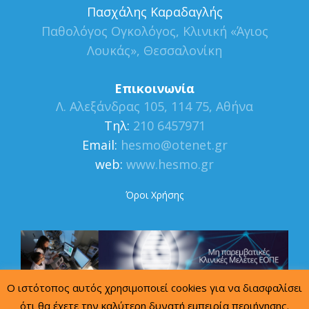
Πασχάλης Καραδαγλής
Παθολόγος Ογκολόγος, Κλινική «Άγιος
Λουκάς», Θεσσαλονίκη
Επικοινωνία
Λ. Αλεξάνδρας 105, 114 75, Αθήνα
Τηλ:
210 6457971
Εmail:
hesmo@otenet.gr
web:
www.hesmo.gr
Όροι Χρήσης
Ο ιστότοπος αυτός χρησιμοποιεί cookies για να διασφαλίσει
ότι θα έχετε την καλύτερη δυνατή εμπειρία περιήγησης.