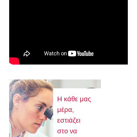
Astellas-MAR22-FEB23
Η κάθε μας
μέρα,
εστιάζει
στο να