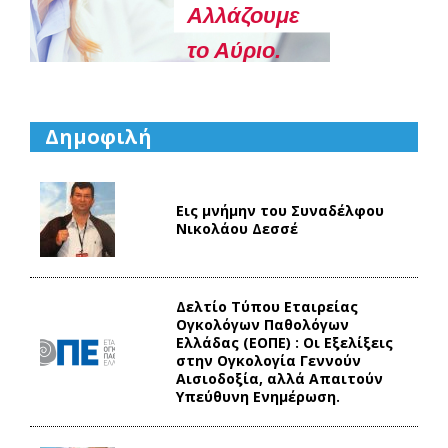
Aλλάζουμε
το Αύριο.
Δημοφιλή
Εις μνήμην του Συναδέλφου
Νικολάου Δεσσέ
Δελτίο Τύπου Eταιρείας
Ογκολόγων Παθολόγων
Ελλάδας (ΕΟΠΕ) : Οι Εξελίξεις
στην Ογκολογία Γεννούν
Αισιοδοξία, αλλά Απαιτούν
Υπεύθυνη Ενημέρωση.