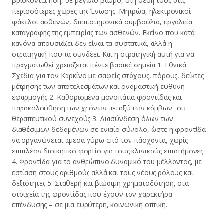
βρίσκονται ήδη, σε μεγάλο βαθμό, στη θέση τους στις
περισσότερες χώρες της Ένωσης. Μητρώα, ηλεκτρονικοί
φάκελοι ασθενών, διεπιστημονικά συμβούλια, εργαλεία
καταγραφής της εμπειρίας των ασθενών. Εκείνο που κατά
κανόνα απουσιάζει δεν είναι τα συστατικά, αλλά η
στρατηγική που τα συνδέει. Και η στρατηγική αυτή για να
πραγματωθεί χρειάζεται πέντε βασικά σημεία 1. Εθνικά
Σχέδια για τον Καρκίνο με σαφείς στόχους, πόρους, δείκτες
μέτρησης των αποτελεσμάτων και ονομαστική ευθύνη
εφαρμογής 2. Καθορισμένα μονοπάτια φροντίδας και
παρακολούθηση των χρόνων μεταξύ των κόμβων του
θεραπευτικού συνεχούς 3. Διασύνδεση όλων των
διαθέσιμων δεδομένων σε ενιαίο σύνολο, ώστε η φροντίδα
να οργανώνεται άμεσα γύρω από τον πάσχοντα, χωρίς
επιπλέον διοικητικό φορτίο για τους κλινικούς επιστήμονες
4. Φροντίδα για το ανθρώπινο δυναμικό του μέλλοντος, με
εστίαση στους αριθμούς αλλά και τους νέους ρόλους και
δεξιότητες 5. Σταθερή και βιώσιμη χρηματοδότηση, στα
στοιχεία της φροντίδας που έχουν τον χαρακτήρα
επένδυσης – σε μια ευρύτερη, κοινωνική οπτική.