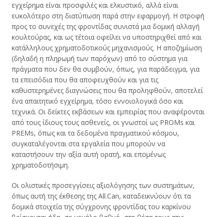
εγχείρημα είναι προσφιλές και ελκυστικό, αλλά είναι
ευκολότερο στη διατύπωση παρά στην εφαρμογή. Η στροφή
προς το συνεχές της φροντίδας συνιστά μια δομική αλλαγή
κουλτούρας, και ως τέτοια οφείλει να υποστηριχθεί από και
κατάλληλους χρηματοδοτικούς μηχανισμούς. Η αποζημίωση
(δηλαδή η πληρωμή των παρόχων) από το σύστημα για
πράγματα που δεν θα συμβούν, όπως, για παράδειγμα, για
τα επεισόδια που θα αποφευχθούν και για τις
καθυστερημένες διαγνώσεις που θα προληφθούν, αποτελεί
ένα απαιτητικό εγχείρημα, τόσο εννοιολογικά όσο και
τεχνικά. Οι δείκτες εκβάσεων και εμπειρίας που αναφέρονται
από τους ίδιους τους ασθενείς, οι γνωστοί ως PROMs και
PREMs, όπως και τα δεδομένα πραγματικού κόσμου,
συγκαταλέγονται στα εργαλεία που μπορούν να
καταστήσουν την αξία αυτή ορατή, και επομένως
χρηματοδοτήσιμη.
Οι ολιστικές προσεγγίσεις αξιολόγησης των συστημάτων,
όπως αυτή της έκθεσης της All.Can, καταδεικνύουν ότι τα
δομικά στοιχεία της σύγχρονης φροντίδας του καρκίνου