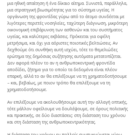
μια ηθική απαίτηση ή ένα δίκαιο αίτημα. Συνιστά, παράλληλα,
μια στρατηγική βιωσιμότητας για το σύστημα υγείας. Η
οργάνωση της φροντίδας γύρω από το άτομο συνδέεται με
λιγότερες περιττές νοσηλείες, ταχύτερη διάγνωση, μικρότερη
οικονομική επιβάρυνση των ασθενών και του συστήματος
υγείας, και καλύτερες εκβάσεις. Πρόκειται για οφέλη
μετρήσιμα, και όχι για αόριστες ποιοτικές βελτιώσεις. Αν
δεχθούμε ότι συνθήκη αυτή ισχύει, τότε το θεμελιώδες
ερώτημα της δημόσιας συζήτησης αυτόματα μετατοπίζεται.
Δεν αφορά πλέον το αν η ανθρωποκεντρική φροντίδα
αποδίδει, ζήτημα για το οποίο τα δεδομένα είναι πλέον
επαρκή, αλλά το αν θα επιλέξουμε να τη χρηματοδοτήσουμε
– και, βεβαίως, με ποιον τρόπο θα επιλέξουμε να τη
χρηματοδοτήσουμε.
Αν επιλέξουμε να ακολουθήσουμε αυτή την αλλαγή οπτικής,
τότε μάλλον οφείλουμε να δουλέψουμε, σε όρους πολιτικής
και πρακτικής, σε δύο διαστάσεις: στη διάσταση του χρόνου
και στη διάσταση της ανθρωποκεντρικότητας.
Η διάσταση του χρόνου εν πολλοίς συμπυκνώνεται γύρω