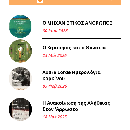
Ο ΜΗΧΑΝΙΣΤΙΚΟΣ ΑΝΘΡΩΠΟΣ
Και τα λεφτά ξαναγυρίζουν
σε σένα.
30 Ιούν 2026
22 Μάι 2026
Ο Κηπουρός και ο Θάνατος
Μνήμη Νίκου Μαλάμου
25 Μάι 2026
18 Μαρ 2026
Audre Lorde Ημερολόγια
καρκίνου
Iμάντες και μετα - πράτες
(βαποράκια) μέρος
05 Φεβ 2026
δεύτερον, με τον τρόπο του
κεντρώνος (1).
Η Ανακοίνωση της Αλήθειας
06 Φεβ 2026
Στον 'Αρρωστο
18 Νοέ 2025
Περασμένα μεσάνυχτα σ' όλη
μου τη ζωή (1).