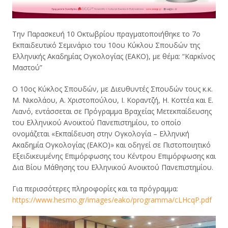
Την Παρασκευή 10 Οκτωβρίου πραγματοποιήθηκε το 7ο
Εκπαιδευτικό Σεμινάριο του 10ου Κύκλου Σπουδών της
Ελληνικής Ακαδημίας Ογκολογίας (ΕΑΚΟ), με θέμα: “Καρκίνος
Μαστού”
Ο 10ος Κύκλος Σπουδών, με Διευθυντές Σπουδών τους κ.κ.
Μ. Νικολάου, Α. Χριστοπούλου, Ι. Κοραντζή, Η. Κοττέα και Ε.
Λιανό, εντάσσεται σε Πρόγραμμα Βραχείας Μετεκπαίδευσης
του Ελληνικού Ανοικτού Πανεπιστημίου, το οποίο
ονομάζεται «Εκπαίδευση στην Ογκολογία – Ελληνική
Ακαδημία Ογκολογίας (ΕΑΚΟ)» και οδηγεί σε Πιστοποιητικό
Εξειδικευμένης Επιμόρφωσης του Κέντρου Επιμόρφωσης και
Δια Βίου Μάθησης του Ελληνικού Ανοικτού Πανεπιστημίου.
Για περισσότερες πληροφορίες και τα πρόγραμμα:
https://www.hesmo.gr/images/eako/programma/cLHcqP.pdf